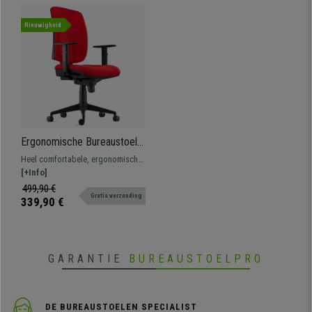
Nieuwigheid
Ergonomische Bureaustoel
PIERO, in Rode Stof, met
Heel comfortabele, ergonomische
Verstelbare Armleuningen
bureaustoel met dikke vulling en
[+Info]
verstelbare armleuningen.
499,90 €
Gratis verzending
Maximaal comfort, geschikt voor
339,90 €
intensief gebruik.
GARANTIE
BUREAUSTOELPRO
DE BUREAUSTOELEN SPECIALIST