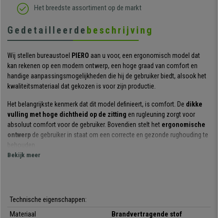
Het breedste assortiment op de markt
Gedetailleerde
beschrijving
Wij stellen bureaustoel
PIERO
aan u voor, een ergonomisch model dat
kan rekenen op een modern ontwerp, een hoge graad van comfort en
handige aanpassingsmogelijkheden die hij de gebruiker biedt, alsook het
kwaliteitsmateriaal dat gekozen is voor zijn productie.
Het belangrijkste kenmerk dat dit model definieert, is comfort. De
dikke
vulling met hoge dichtheid op de zitting
en rugleuning zorgt voor
absoluut comfort voor de gebruiker. Bovendien stelt het
ergonomische
ontwerp
de gebruiker in staat om een correcte en gezonde rughouding te
behouden.
Bekijk meer
Een ander belangrijk kenmerk van dit model zijn de
verschillende
instellingsopties
. De in hoogte verstelbare rugleuning laat iedere
gebruiker toe hem naar wens aan te passen. Dit geldt ook voor de
armleuningen.
Technische eigenschappen:
Een andere instellingsoptie vindt u in zijn
gesynchroniseerd
Materiaal
Brandvertragende stof