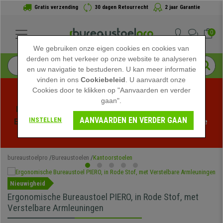
Gratis verzending
30 dagen Retourrecht
2 jaar Garantie
0
We gebruiken onze eigen cookies en cookies van
derden om het verkeer op onze website te analyseren
en uw navigatie te bestuderen. U kan meer informatie
vinden in ons
Cookiebeleid
. U aanvaardt onze
Cookies door te klikken op "Aanvaarden en verder
gaan".
Profiteer van de Zomeruitverkoop bij bureaustoelpro! 
AANVAARDEN EN VERDER GAAN
INSTELLEN
Exclusieve kortingen voor een beperkte tijd - 
Bekijk de 
actie
 -
bureaustoelpro
Bureaustoelen
Kantoorstoelen
Nieuwigheid
Ergonomische Bureaustoel PIERO, in Rode Stof, met
Verstelbare Armleuningen