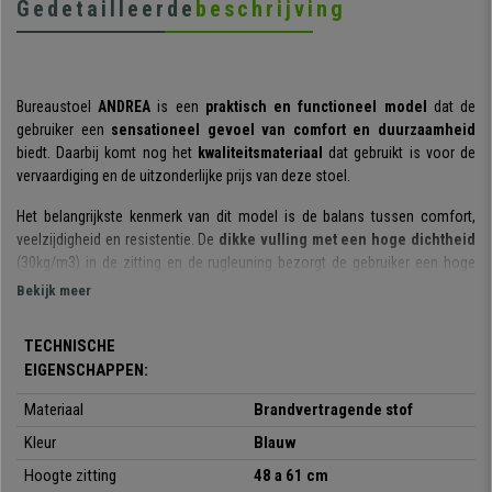
Gedetailleerde
beschrijving
Bureaustoel
ANDREA
is een
praktisch en functioneel model
dat de
gebruiker een
sensationeel gevoel van comfort en duurzaamheid
biedt. Daarbij komt nog het
kwaliteitsmateriaal
dat gebruikt is voor de
vervaardiging en de uitzonderlijke prijs van deze stoel.
Het belangrijkste kenmerk van dit model is de balans tussen comfort,
veelzijdigheid en resistentie. De
dikke vulling met een hoge dichtheid
(30kg/m3) in de zitting en de rugleuning bezorgt de gebruiker een hoge
mate van comfort. Bovendien zorgen de afgeronde vormen voor
Bekijk meer
drukontlasting en voor een correcte en gezonde rughouding.
TECHNISCHE
Een ander pluspunt op het gebied van comfort is de
rugleuning met
EIGENSCHAPPEN:
permanent-contact kantelmechanisme
, een handig systeem om de
rugleuning naar wens achterover te kantelen en in gewenste positie vast
Materiaal
Brandvertragende stof
te zetten. Bovendien kunt u eenvoudig
de rugleuning in hoogte en
diepte verstellen
Kleur
door middel van enkele schroeven.
Blauw
Hoogte zitting
48 a 61 cm
Uitgelicht dient te worden dat deze stoel gemaakt is van