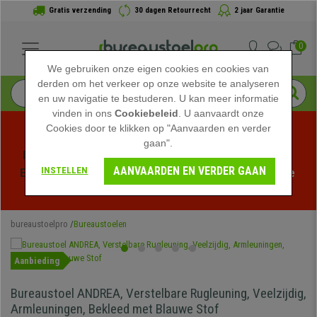
Gratis verzending
30 dagen Retourrecht
2 jaar Garantie
0
We gebruiken onze eigen cookies en cookies van
derden om het verkeer op onze website te analyseren
en uw navigatie te bestuderen. U kan meer informatie
vinden in ons
Cookiebeleid
. U aanvaardt onze
Cookies door te klikken op "Aanvaarden en verder
gaan".
Profiteer van de Zomeruitverkoop bij bureaustoelpro! 
AANVAARDEN EN VERDER GAAN
INSTELLEN
Exclusieve kortingen voor een beperkte tijd - 
Bekijk de 
actie
 -
bureaustoelpro
Bureaustoelen
Aanbieding
Bureaustoel ANDREA, Verstelbare Rugleuning, Veelzijdig,
Armleuningen, Bekleed met Blauwe Stof