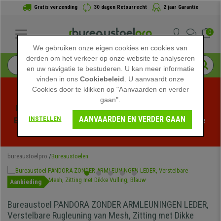
Gratis verzending
30 dagen Retourrecht
2 jaar Garantie
0
We gebruiken onze eigen cookies en cookies van
derden om het verkeer op onze website te analyseren
en uw navigatie te bestuderen. U kan meer informatie
vinden in ons
Cookiebeleid
. U aanvaardt onze
Cookies door te klikken op "Aanvaarden en verder
gaan".
Profiteer van de Zomeruitverkoop bij bureaustoelpro! 
AANVAARDEN EN VERDER GAAN
INSTELLEN
Exclusieve kortingen voor een beperkte tijd - 
Bekijk de 
actie
 -
bureaustoelpro
Bureaustoelen
Aanbieding
Bureaustoel PANDORA ZONDER ARMLEUNINGEN LEDER,
Verstelbare Rugleuning van Mesh, Zitting met Dikke