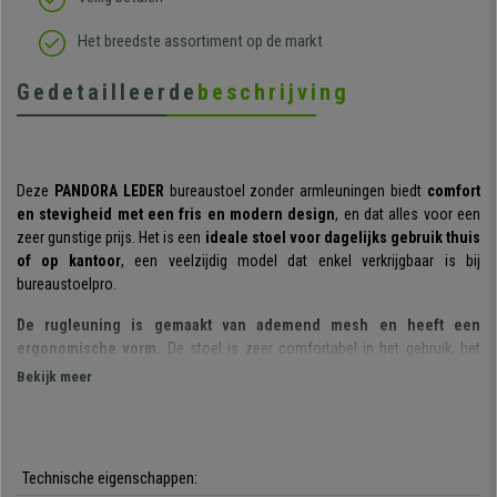
Het breedste assortiment op de markt
Gedetailleerde
beschrijving
Deze
PANDORA LEDER
bureaustoel zonder armleuningen biedt
comfort
en stevigheid met een fris en modern design
, en dat alles voor een
zeer gunstige prijs. Het is een
ideale stoel voor dagelijks gebruik thuis
of op kantoor
, een veelzijdig model dat enkel verkrijgbaar is bij
bureaustoelpro.
De rugleuning is gemaakt van ademend mesh en heeft een
ergonomische vorm.
De stoel is zeer comfortabel in het gebruik, het
materiaal zorgt voor een optimaal ademend vermogen en is bovendien
Bekijk meer
zeer resistent. Alsof dat allemaal nog niet genoeg is, is hij
in diepte
verstelbaar
, ideaal om op een comfortabele en gemakkelijke manier een
optimale lichaamshouding te behouden.
Technische eigenschappen:
De stoel
beschikt over een permanent kantelmechanisme
, een