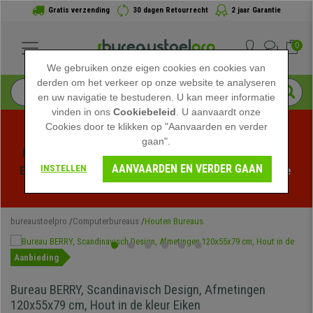
Gratis verzending
30 dagen Retourrecht
2 jaar Garantie
0
We gebruiken onze eigen cookies en cookies van
derden om het verkeer op onze website te analyseren
en uw navigatie te bestuderen. U kan meer informatie
vinden in ons
Cookiebeleid
. U aanvaardt onze
Cookies door te klikken op "Aanvaarden en verder
gaan".
Profiteer van de Zomeruitverkoop bij bureaustoelpro! 
AANVAARDEN EN VERDER GAAN
INSTELLEN
Exclusieve kortingen voor een beperkte tijd - 
Bekijk de 
actie
 -
bureaustoelpro
Computerbureaus
Houten Bureaus
Aanbieding
Bureau BERRY, Scandinavisch Design, Afmetingen
120x55x79 cm, Hout in de kleur Eiken