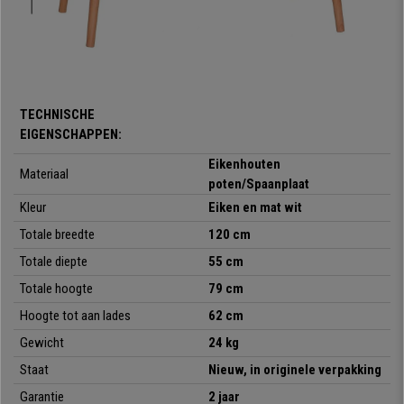
gemaakt van spaanplaat met melanine.
Dit is een uitzonderlijk bureau:
praktisch, een exclusief ontwerp en van
hoge kwaliteit. Soortgelijke bureaus zijn bij andere aanbieders niet
verkrijgbaar tegen een gelijke prijs.
Maak gebruik van dit aanbod van
bureaustoelpro, een uitzonderlijk bureau voor een uitzonderlijke prijs.
TECHNISCHE
EIGENSCHAPPEN:
•
Ruim werkoppervlak
• Onderhoudsvriendelijk
Eikenhouten
Materiaal
•
Dubbele opbergruimte
poten/Spaanplaat
• Stevige eikenhouten poten
Kleur
Eiken en mat wit
•
Exclusief Scandinavisch ontwerp
Totale breedte
120 cm
Totale diepte
55 cm
Totale hoogte
79 cm
Hoogte tot aan lades
62 cm
Gewicht
24 kg
Staat
Nieuw, in originele verpakking
Garantie
2 jaar