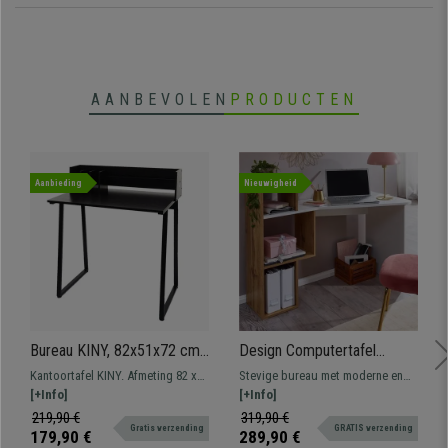
AANBEVOLEN
PRODUCTEN
Aanbieding
Nieuwigheid
Bureau KINY, 82x51x72 cm
Design Computertafel
Houten Blad en Zwarte
CUORE, 120x60x95cm, met
Kantoortafel KINY. Afmeting 82 x
Stevige bureau met moderne en
Metalen Structuur
Opbergmeubel, in Wit Hout
51 cm en 72 cm hoog. Metalen
[+Info]
exclusieve lijnen, vervaardigd met
[+Info]
frame, houten blad.
kwaliteitsmaterialen en een uniek
219,90 €
319,90 €
Gratis verzending
GRATIS verzending
design.
179,90 €
289,90 €