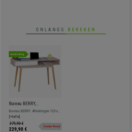
ONLANGS
BEKEKEN
Aanbieding
Bureau BERRY,
Scandinavisch Design,
Bureau BERRY. Afmetingen 120 x
Afmetingen 120x55x79 cm,
55 en 79 cm hoogte. Een geweldig
[+Info]
Hout in de kleur Eiken
model met Scandinavisch design
379,90 €
Zonder Stock
en opbergruimte.
229,90 €