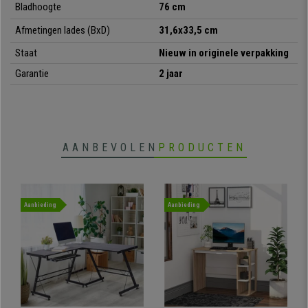
Bladhoogte
76 cm
•
Ruim werkblad
• Robuust en stabiel
Afmetingen lades (BxD)
31,6x33,5 cm
•
Opbergrek met planken en lades
Staat
Nieuw in originele verpakking
• Modern, minimalistisch ontwerp
Garantie
2 jaar
AANBEVOLEN
PRODUCTEN
Aanbieding
Aanbieding