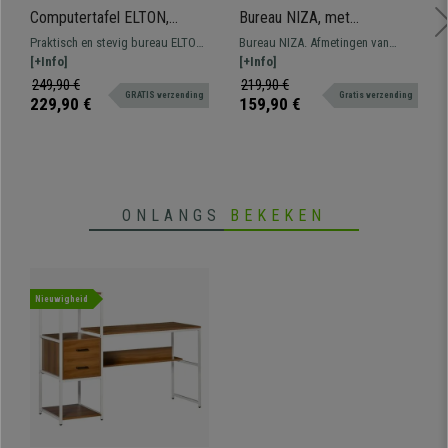
Computertafel ELTON,
Bureau NIZA, met
Metalen Structuur,
Opbergrek, Afmetingen
Praktisch en stevig bureau ELTON.
Bureau NIZA. Afmetingen van
Toetsenbordlade, Kleur
100x55x74 cm, in Houtkleur
Kan zowel in L of rechte lijn
[+Info]
100x55 en 74 cm hoog. Moderne
[+Info]
Zwart
gemonteerd worden,
computertafel met opbergrek.
249,90 €
219,90 €
GRATIS verzending
Gratis verzending
veelzijdigheid en stevigheid tegen
229,90 €
159,90 €
de beste prijs.
ONLANGS
BEKEKEN
Nieuwigheid