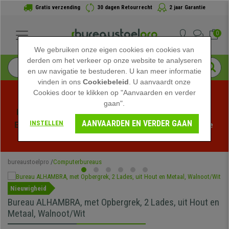
Gratis verzending
30 dagen Retourrecht
2 jaar Garantie
0
We gebruiken onze eigen cookies en cookies van
derden om het verkeer op onze website te analyseren
en uw navigatie te bestuderen. U kan meer informatie
vinden in ons
Cookiebeleid
. U aanvaardt onze
Cookies door te klikken op "Aanvaarden en verder
gaan".
Profiteer van de Zomeruitverkoop bij bureaustoelpro! 
AANVAARDEN EN VERDER GAAN
INSTELLEN
Exclusieve kortingen voor een beperkte tijd - 
Bekijk de 
actie
 -
bureaustoelpro
Computerbureaus
Nieuwigheid
Bureau ALHAMBRA, met Opbergrek, 2 Lades, uit Hout en
Metaal, Walnoot/Wit