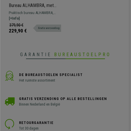
Bureau ALHAMBRA, met
Opbergrek, 2 Lades, uit Hout
Praktisch bureau ALHAMBRA,
en Metaal, Walnoot/Wit
afmetingen 140x50x110 cm,
[+Info]
bladhoogte 72cm. Ruim model met
379,90 €
Gratis verzending
veel ruimte om te werken en uw
229,90 €
materiaal op te bergen.
GARANTIE
BUREAUSTOELPRO
DE BUREAUSTOELEN SPECIALIST
Het ruimste assortiment
GRATIS VERZENDING OP ALLE BESTELLINGEN
Binnen Nederland en België
RETOURGARANTIE
Tot 30 dagen