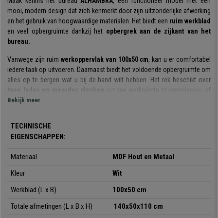
Maak kennis het bureau
ALHAMBRA
, een functioneel model met een
mooi, modern design dat zich kenmerkt door zijn uitzonderlijke afwerking
en het gebruik van hoogwaardige materialen. Het biedt een
ruim werkblad
en veel opbergruimte dankzij het
opbergrek aan de zijkant van het
bureau.
Vanwege zijn ruim
werkoppervlak van
100x50 cm
, kan u er comfortabel
iedere taak op uitvoeren. Daarnaast biedt het voldoende opbergruimte om
alles op te bergen wat u bij de hand wilt hebben. Het rek beschikt over
twee lades en meerder planken
om uw werkruimte te organizeren of
om decoratieve voorwerpen te plaatsen om een aangename werksfeer te
Bekijk meer
creëren.
TECHNISCHE
De
productiematerialen zijn van topkwaliteit
. De combinatie van hout
EIGENSCHAPPEN:
en metaal geeft dit bureau een uitstekende robuustheid en stabiliteit. De
poten zijn onderaan voorzien van een
beschermende coating
om
Materiaal
MDF Hout en Metaal
krassen op de vloer te voorkomen.
Kleur
Wit
Kortom, een mooi, degelijk computerbureau dat
veel werk- en
opbergruimte
biedt. Het perfecte model voor zowel op kantoor als thuis.
Werkblad (L x B)
100x50 cm
Bij Bureaustoelpro vindt u, zoals altijd, uitstekende producten tegen de
Totale afmetingen (L x B x H)
140x50x110 cm
scherpste prijs met gratis verzending.