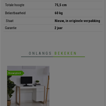
•
Met antislipvoetjes
Totale hoogte
75,5 cm
• Gemakkelijk te onderhouden en schoon te maken
•
Hoge productiekwaliteit
Belastbaarheid
60 kg
Staat
Nieuw, in originele verpakking
Garantie
2 jaar
ONLANGS
BEKEKEN
Nieuwigheid