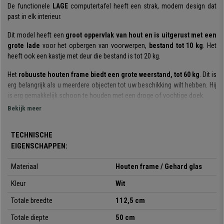
De functionele
LAGE
computertafel heeft een strak, modern design dat
past in elk interieur.
Dit model heeft een
groot oppervlak van hout en is uitgerust met een
grote lade
voor het opbergen van voorwerpen,
bestand tot 10 kg
. Het
heeft ook een kastje met deur die bestand is tot 20 kg.
Het
robuuste houten frame biedt een grote weerstand, tot 60 kg
. Dit is
erg belangrijk als u meerdere objecten tot uw beschikking wilt hebben. Hij
is erg gemakkelijk schoon te houden met een droge of vochtige doek.
Bekijk meer
Zoals u op de foto's kunt zien, is het een tafel die opvalt door zijn
prachtige moderne design dat perfect in ieder kantoor of huis past.
TECHNISCHE
Kortom, we hebben het over een tafel met een
exclusief design, zeer
EIGENSCHAPPEN:
functioneel en gemaakt van hoogwaardige materialen
. En zoals altijd
bij Bureaustoelpro, met de scherpste prijs en de beste service op de
Materiaal
Houten frame / Gehard glas
markt.
Kleur
Wit
Totale breedte
112,5 cm
•
Praktische en ruime tafel
• Robuust en slijtvast frame
Totale diepte
50 cm