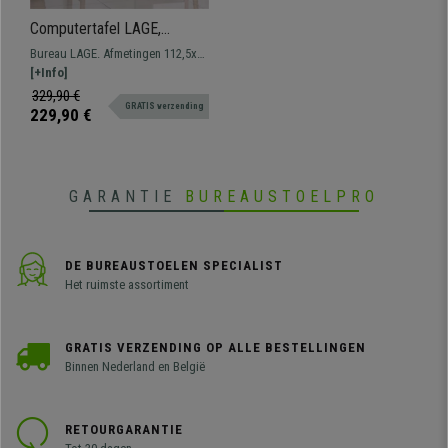
Computertafel LAGE,
112,5x50x75,5 cm, Exclusief
Bureau LAGE. Afmetingen 112,5x50
Ontwerp, in Hout, Kleur Wit
en 75,5 cm hoog. Moderne en
[+Info]
elegante vormgeving. Robuuste
329,90 €
GRATIS verzending
houten structuur.
229,90 €
GARANTIE
BUREAUSTOELPRO
DE BUREAUSTOELEN SPECIALIST
Het ruimste assortiment
GRATIS VERZENDING OP ALLE BESTELLINGEN
Binnen Nederland en België
RETOURGARANTIE