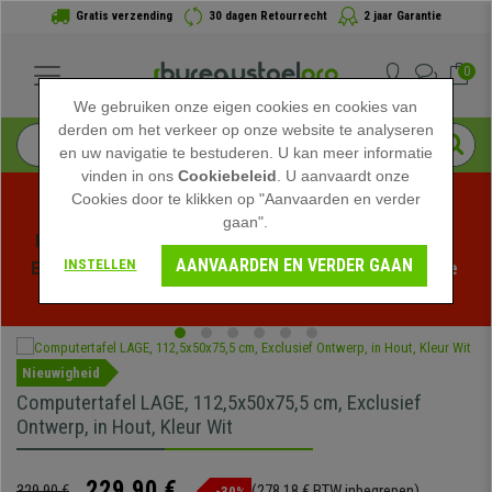
Gratis verzending
30 dagen Retourrecht
2 jaar Garantie
0
We gebruiken onze eigen cookies en cookies van
derden om het verkeer op onze website te analyseren
en uw navigatie te bestuderen. U kan meer informatie
vinden in ons
Cookiebeleid
. U aanvaardt onze
Cookies door te klikken op "Aanvaarden en verder
gaan".
Profiteer van de Zomeruitverkoop bij bureaustoelpro! 
AANVAARDEN EN VERDER GAAN
INSTELLEN
Exclusieve kortingen voor een beperkte tijd - 
Bekijk de 
actie
 -
Nieuwigheid
Computertafel LAGE, 112,5x50x75,5 cm, Exclusief
Ontwerp, in Hout, Kleur Wit
229,90 €
329,90 €
(278,18 € BTW inbegrepen)
-30%