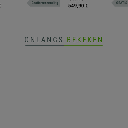
Gratis verzending
GRATIS 
en. Verkrijgbaar in diverse kleuren.
verschillende kleuren.
€
549,90 €
ONLANGS
BEKEKEN