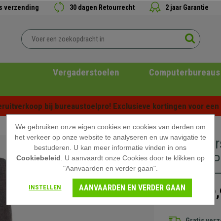
is verzending
30 dagen Retourrecht
2 jaar Garantie
Vergaderstoelen
Computerbureaus
ruitverkoop bij bureaustoelpro! Exclusieve kortingen voor een b
We gebruiken onze eigen cookies en cookies van derden om
het verkeer op onze website te analyseren en uw navigatie te
Bezoeker
bestuderen. U kan meer informatie vinden in ons
Houten Po
Cookiebeleid
. U aanvaardt onze Cookies door te klikken op
"Aanvaarden en verder gaan".
AANVAARDEN EN VERDER GAAN
INSTELLEN
99,
139,90 €
Gratis ver