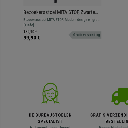
Bezoekersstoel MITA STOF, Zwarte
Houten Poten, kleur Donkergrijs
Bezoekersstoel MITA STOF. Modern design en groot
zitcomfort dankzij de dikke vulling met stoffen
[+Info]
bekleding.
139,90 €
Gratis verzending
99,90 €
DE BUREAUSTOELEN
GRATIS VERZENDI
SPECIALIST
BESTELLI
Het ruimste assortiment
Binnen Nederland 