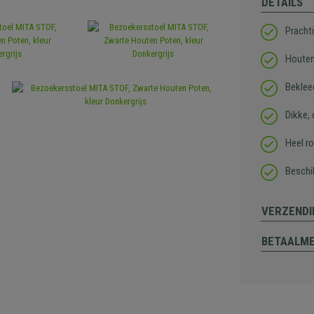
DETAILS
Pracht
Houten
Beklee
Dikke, 
Heel r
Beschik
VERZENDI
BETAALM