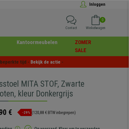
Inloggen
0
Contact
Winkelwagen
Kantoormeubelen
ZOMER
SALE
eperkte tijd - 
Bekijk de actie
 -
sstoel MITA STOF, Zwarte
ten, kleur Donkergrijs
90 €
(120,88 € BTW inbegrepen)
-29%
zending
Op voorraad. Klaar om te verzenden