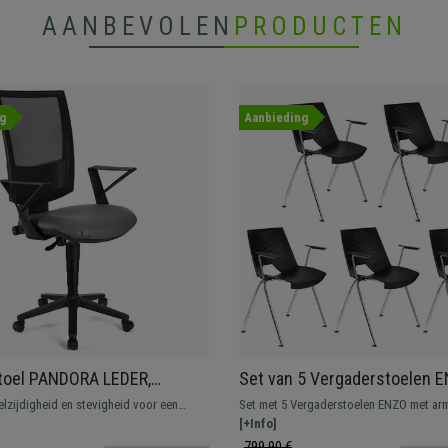
AANBEVOLEN
PRODUCTEN
g
Aanbieding
toel PANDORA LEDER,
Set van 5 Vergaderstoelen 
are Rugleuning van Mesh,
Armleuningen, Comfortabel,
lzijdigheid en stevigheid voor een
Set met 5 Vergaderstoelen ENZO met ar
et Dikke Vulling, Grijs
Stapelbaar, Kleur Zwart
re prijs. Dit geweldige model biedt een
en prachtig avant-garde design. Perfect
[+Info]
 balans voor uw dagelijkse
wachtkamers of vergaderruimtes. Verkrij
799,90 €