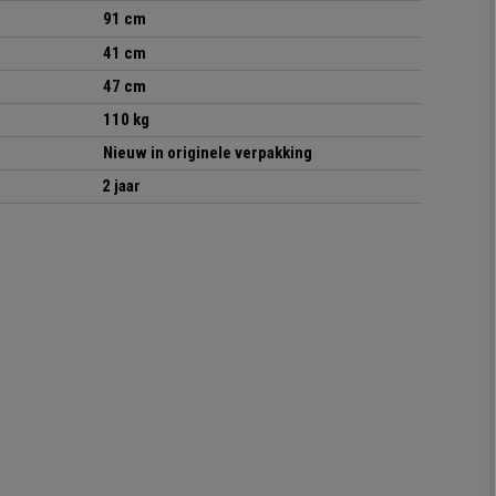
91 cm
41 cm
47 cm
110 kg
Nieuw in originele verpakking
2 jaar