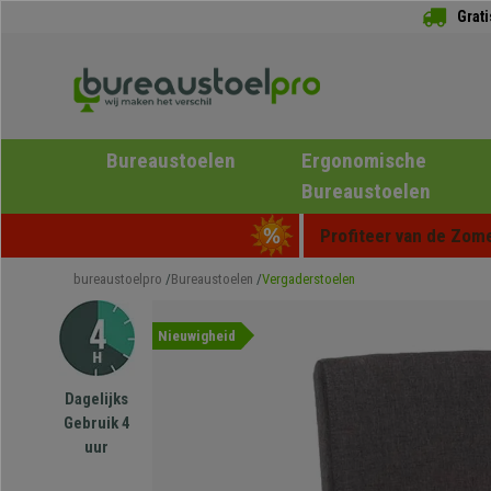
Grat
Bureaustoelen
Ergonomische
Bureaustoelen
Profiteer van de Zome
bureaustoelpro
Bureaustoelen
Vergaderstoelen
Nieuwigheid
Dagelijks
Gebruik 4
uur