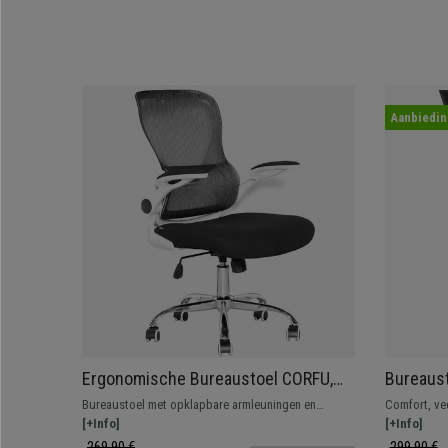
Aanbiedin
Ergonomische Bureaustoel CORFU,
Bureaus
lendensteun, Opklapbare
Verstelb
Bureaustoel met opklapbare armleuningen en
Comfort, vee
Armleuningen, Zwart / Wit
Zitting m
ergonomisch design. Hij beschikt over een
[+Info]
onverslaanba
[+Info]
lendensteun
uitstekende
269,90 €
299,90 €