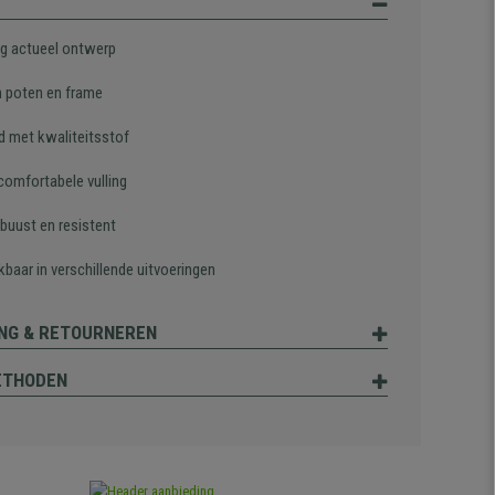
ig actueel ontwerp
 poten en frame
d met kwaliteitsstof
comfortabele vulling
obuust en resistent
baar in verschillende uitvoeringen
NG & RETOURNEREN
ETHODEN