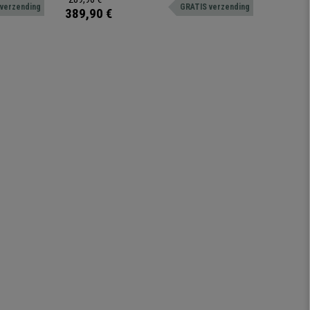
verzending
GRATIS verzending
of bezoekers.
389,90 €
189,90