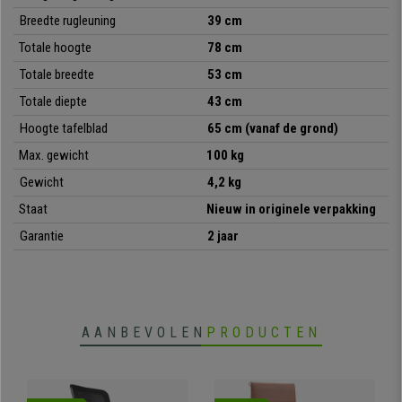
Breedte rugleuning
39 cm
•
Ideaal voor vergaderruimtes
Totale hoogte
78 cm
• Comfortabele zit- en rugstructuur
•
Stalen frame met 4 chromen poten
Totale breedte
53 cm
• Zeer praktisch en veelzijdig
Totale diepte
43 cm
Hoogte tafelblad
65 cm (vanaf de grond)
Max. gewicht
100 kg
Gewicht
4,2 kg
Staat
Nieuw in originele verpakking
Garantie
2 jaar
AANBEVOLEN
PRODUCTEN