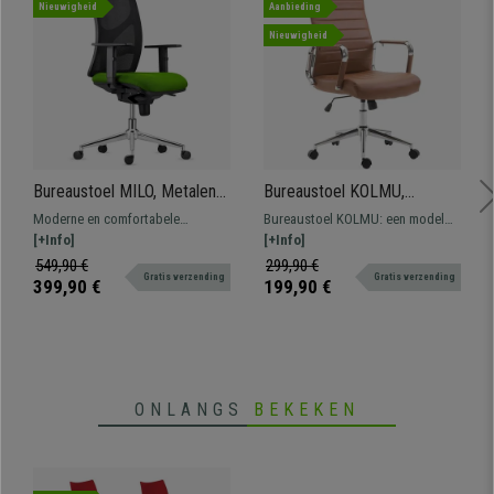
Nieuwigheid
Aanbieding
Nieuwigheid
Bureaustoel MILO, Metalen
Bureaustoel KOLMU,
Onderstel, Verstelbare
Metalen Onderstel, Elegant
Moderne en comfortabele
Bureaustoel KOLMU: een model
Armleuningen, Lendensteun,
Stikselontwerp, in Bruin
ergonomische stoel, het perfecte
[+Info]
met een opvallend design dat
[+Info]
Groene Stof
Leder
model voor professioneel gebruik
comfort combineert met
549,90 €
299,90 €
Gratis verzending
Gratis verzending
gezien zijn grote stevigheid en
hoogwaardig materiaal.
399,90 €
199,90 €
comfort.
ONLANGS
BEKEKEN