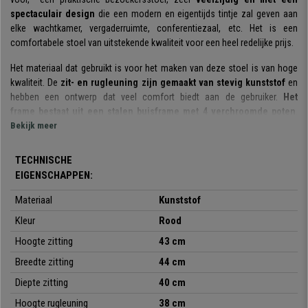
spectaculair design
die een modern en eigentijds tintje zal geven aan
elke wachtkamer, vergaderruimte, conferentiezaal, etc. Het is een
comfortabele stoel van uitstekende kwaliteit voor een heel redelijke prijs.
Het materiaal dat gebruikt is voor het maken van deze stoel is van hoge
kwaliteit. De
zit- en rugleuning zijn gemaakt van stevig kunststof
en
hebben een ontwerp dat veel comfort biedt aan de gebruiker.
Het
frame bestaat uit een stalen buisframe met 4 verchroomde poten
.
Kortom, ze zijn perfect om klanten of gasten een comfortabele en
Bekijk meer
kwalitatieve zitplaats te bieden.
TECHNISCHE
Het is een zeer
praktisch en veelzijdig model
: de stoel kan worden
EIGENSCHAPPEN:
gebruikt in vergaderingen, met klanten, in wachtkamers, recepties op
kantoor, conferenties of evenementen, etc. Bovendien is hij
verkrijgbaar
Materiaal
Kunststof
in verschillende kleuren
, zodat u degene kunt kiezen die het beste past
Kleur
Rood
bij uw smaak, behoeften en de omgeving.
Hoogte zitting
43 cm
Opgemerkt moet worden dat dit
een model is met een opklapbaar
Breedte zitting
44 cm
schrijftafeltje dat erg handig is om notities te maken
. Design,
kwaliteit, comfort en veelzijdigheid voor een onverslaanbare prijs, die u
Diepte zitting
40 cm
alleen bij bureaustoelpro.nl kunt vinden.
Hoogte rugleuning
38 cm