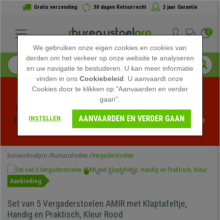
Gratis verzending
30 dagen Retourrecht
2 jaar Garantie
0
We gebruiken onze eigen cookies en cookies van
derden om het verkeer op onze website te analyseren
en uw navigatie te bestuderen. U kan meer informatie
vinden in ons
Cookiebeleid
. U aanvaardt onze
Cookies door te klikken op "Aanvaarden en verder
gaan".
Profiteer van de Zomeruitverkoop bij bureaustoelpro! 
AANVAARDEN EN VERDER GAAN
INSTELLEN
Exclusieve kortingen voor een beperkte tijd - 
Bekijk de 
actie
 -
bureaustoelpro
Bureaustoelen
Vergaderstoelen
Aanbieding
Set van 5 Vergaderstoelen AMIR met Klaptafeltje,
Handig en Praktisch, Kleur Rood