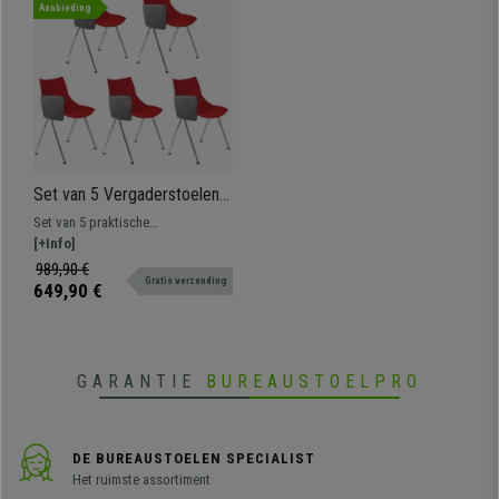
Aanbieding
Set van 5 Vergaderstoelen
AMIR met Klaptafeltje,
Set van 5 praktische
Handig en Praktisch, Kleur
vergaderstoelen AMIR met
[+Info]
Rood
klaptafeltje, spectaculair design
989,90 €
Gratis verzending
om wachtkamers of
649,90 €
vergaderruimtes een modern
karakter te geven. Verkrijgbaar in
verschillende kleuren.
GARANTIE
BUREAUSTOELPRO
DE BUREAUSTOELEN SPECIALIST
Het ruimste assortiment