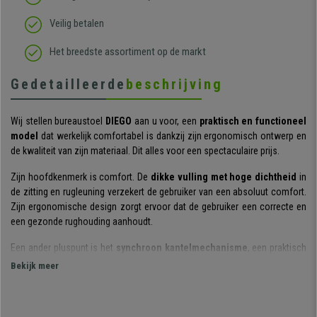
Veilig betalen
Het breedste assortiment op de markt
Gedetailleerde
beschrijving
Wij stellen bureaustoel
DIEGO
aan u voor, een
praktisch en functioneel
model
dat werkelijk comfortabel is dankzij zijn ergonomisch ontwerp en
de kwaliteit van zijn materiaal. Dit alles voor een spectaculaire prijs.
Zijn hoofdkenmerk is comfort. De
dikke vulling met hoge dichtheid
in
de zitting en rugleuning verzekert de gebruiker van een absoluut comfort.
Zijn ergonomische design zorgt ervoor dat de gebruiker een correcte en
een gezonde rughouding aanhoudt.
Een ander pluspunt is het
synchroon kantelmechanisme
, een praktisch
systeem om de rugleuning naar achter te kantelen en zelfs in
Bekijk meer
verschillende posities vast te zetten. Dit alles maakt deze bureaustoel
uitermate
geschikt voor een intensief gebruik van 8 uur per dag
. Het
voor productie gekozen materiaal is van zeer hoge kwaliteit.