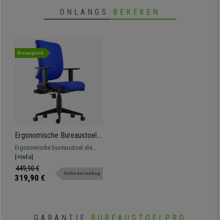
ONLANGS
BEKEKEN
Nieuwigheid
Ergonomische Bureaustoel
DIEGO, Met Dikke Vulling en
Ergonomische bureaustoel die
Synchroonmechanisme,
comfort combineert met vele
[+Info]
Kleur Blauw
verstelmogelijkheden en kwaliteit.
449,90 €
Gratis verzending
Ideaal voor een intensief gebruik
319,90 €
thuis of op kantoor.
GARANTIE
BUREAUSTOELPRO