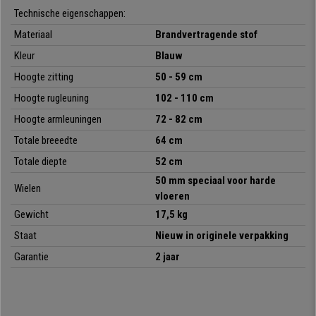
Technische eigenschappen:
Hij is
bekleed met kwaliteitsstof, een brandvertragend materiaal
, en
is verkrijgbaar in verschillende kleuren. Zo kunt u de kleur kiezen die het
Materiaal
Brandvertragende
stof
best combineert met uw inrichting.
Kleur
Blauw
Samengevat is dit een uitzonderlijke stoel, geschikt voor een intensief
Hoogte zitting
50 - 59 cm
gebruik die uitblinkt in
ergonomie, comfort, ontwerp en kwaliteit
. Bij
Hoogte rugleuning
102 - 110 cm
bureaustoelpro bieden we hem u aan voor een onverslaanbare prijs, met
de beste service op de markt. Het is een aankoop waar u geen spijt van
Hoogte armleuningen
72 - 82 cm
zult krijgen.
Totale breeedte
64 cm
Totale diepte
52 cm
•
Comfortabel, ergonomisch ontwerp
50 mm speciaal voor harde
• Gemaakt van kwaliteitsmateriaal
Wielen
vloeren
•
Bekleed met brandvertragende stof
Gewicht
17,5 kg
• Zeer comfortabele, dikke vulling
•
Met synchroon kantelmechanisme
Staat
Nieuw in originele verpakking
Garantie
2 jaar