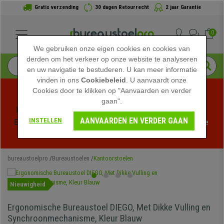
Gratis verzending
30 dagen Retourrecht
2 jaar Garantie
0
We gebruiken onze eigen cookies en cookies van
derden om het verkeer op onze website te analyseren
en uw navigatie te bestuderen. U kan meer informatie
vinden in ons
Cookiebeleid
. U aanvaardt onze
Cookies door te klikken op "Aanvaarden en verder
gaan".
Profiteer van de Zomeruitverkoop bij bureaustoelpro! 
AANVAARDEN EN VERDER GAAN
INSTELLEN
Exclusieve kortingen voor een beperkte tijd - 
Bekijk de 
actie
 -
bureaustoelpro
Bureaustoelen
Kantoorstoelen
Nieuwigheid
Ergonomische Bureaustoel DIEGO, Met Dikke Vulling en
Synchroonmechanisme, Kleur Blauw