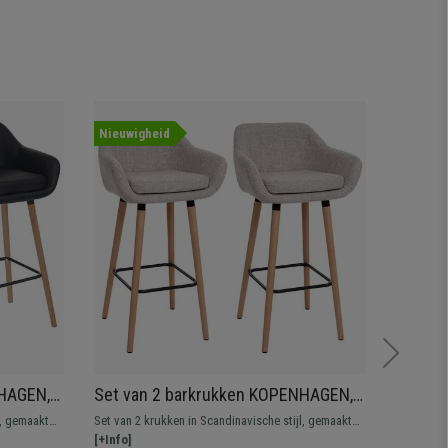
Nieuwigheid
Nieuwig
NHAGEN,
Set van 2 barkrukken KOPENHAGEN,
Barkru
Massief
Scandinavisch Ontwerp uit Massief
met Zw
l, gemaakt
Set van 2 krukken in Scandinavische stijl, gemaakt
Design ba
Hout, met Lichtgrijze Stof
abele
van massief hout. Praktische en comfortabele
[+Info]
bekleed m
[+Info]