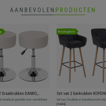
AANBEVOLEN
PRODUCTEN
g
Nieuwigheid
2 Draaikrukken DANKO,
Set van 2 barkrukken KOPE
r met Ronde Chrome Voet,
Scandinavisch Ontwerp uit 
e draaikruk geschikt voor verschillende
Set van 2 krukken in Scandinavische stij
eder
Hout, met Zwart Leder
gen. In hoogte verstelbaar, 360°
van massief hout. Praktische en comfort
[+Info]