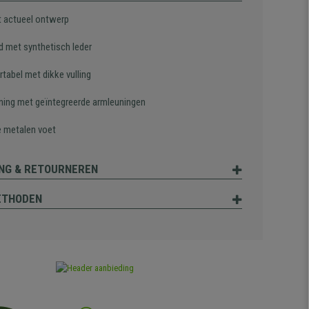
t actueel ontwerp
d met synthetisch leder
tabel met dikke vulling
ning met geïntegreerde armleuningen
e metalen voet
NG & RETOURNEREN
ETHODEN