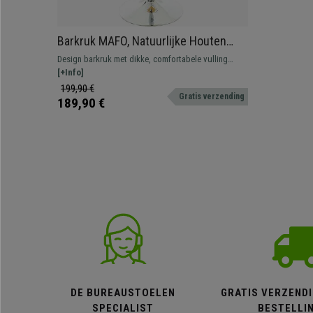
Barkruk MAFO, Natuurlijke Houten
Frame, met Wit Leder
Design barkruk met dikke, comfortabele vulling
bekleed met hoogwaardig synthetisch leder.
[+Info]
199,90 €
Gratis verzending
189,90 €
DE BUREAUSTOELEN
GRATIS VERZENDI
SPECIALIST
BESTELLI