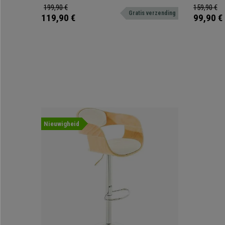
draaibare zi
199,90 €
159,90 €
Gratis verzending
119,90 €
99,90 €
Nieuwigheid