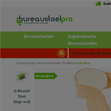
Grat
Bureaustoelen
Ergonomische
Bureaustoelen
Profiteer van de Zome
bureaustoelpro
Kantoormeubelen
Krukken
Barkrukken
Nieuwigheid
In Massief
Staal
(High-end)