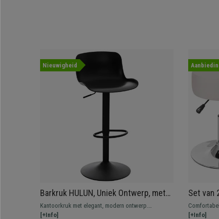
Nieuwigheid
Aanbiedin
Barkruk HULUN, Uniek Ontwerp, met
Set van 
Voetsteun, Leder, Kleur Zwart
Draaibaa
Kantoorkruk met elegant, modern ontwerp.
Comfortabel
Creme L
Comfortabel en bestendig dankzij het metalen frame.
[+Info]
werkomgevin
[+Info]