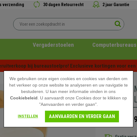
is verzending
30 dagen Retourrecht
2 jaar Garantie
Vergaderstoelen
Computerbureaus
ruitverkoop bij bureaustoelpro! Exclusieve kortingen voor een b
We gebruiken onze eigen cookies en cookies van derden om
het verkeer op onze website te analyseren en uw navigatie te
Barkruk 
bestuderen. U kan meer informatie vinden in ons
met Wit 
Cookiebeleid
. U aanvaardt onze Cookies door te klikken op
"Aanvaarden en verder gaan".
AANVAARDEN EN VERDER GAAN
INSTELLEN
189
199,90 €
Gratis ver