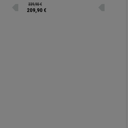
metalen voetsteun.
339,90 €
199,90 
209,90 €
179,90