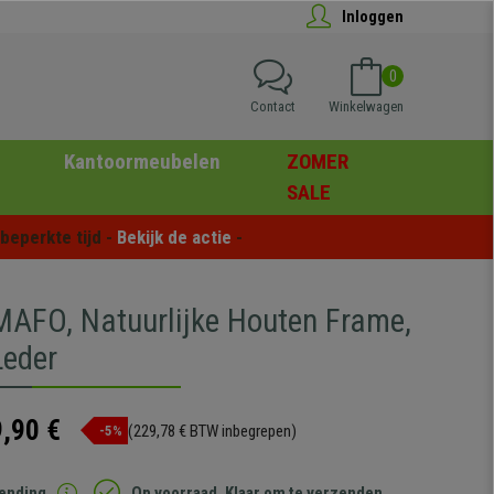
Inloggen
0
Contact
Winkelwagen
Kantoormeubelen
ZOMER
SALE
eperkte tijd - 
Bekijk de actie
 -
MAFO, Natuurlijke Houten Frame,
Leder
,90 €
(229,78 € BTW inbegrepen)
-5%
zending
Op voorraad. Klaar om te verzenden