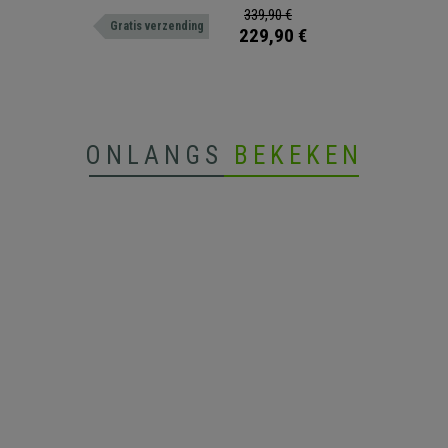
tting en bekleed met synthetisch leder
metalen voetsteun.
339,90 €
Gratis verzending
229,90 €
ONLANGS
BEKEKEN