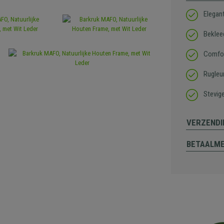
Elegan
Beklee
Comfor
Rugleu
Stevig
VERZENDI
BETAALM