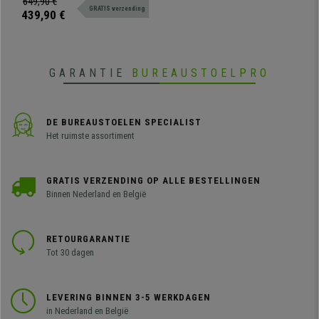
649,90 €
GRATIS verzending
designszittingen. Zeer resistent,
439,90 €
groot comfort. Verkrijgbaar in
verschillende kleuren en
configuraties.
GARANTIE
BUREAUSTOELPRO
DE BUREAUSTOELEN SPECIALIST
Het ruimste assortiment
GRATIS VERZENDING OP ALLE BESTELLINGEN
Binnen Nederland en België
RETOURGARANTIE
Tot 30 dagen
LEVERING BINNEN 3-5 WERKDAGEN
in Nederland en België