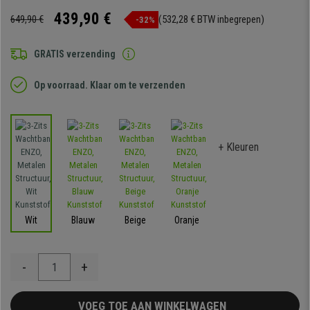
439,90 €
649,90 €
(532,28 € BTW inbegrepen)
-32%
GRATIS verzending
Op voorraad. Klaar om te verzenden
+ Kleuren
Wit
Blauw
Beige
Oranje
-
+
VOEG TOE AAN WINKELWAGEN