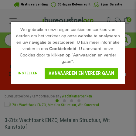
Gratis verzending
30 dagen Retourrecht
2 jaar Garantie
0
We gebruiken onze eigen cookies en cookies van
derden om het verkeer op onze website te analyseren
en uw navigatie te bestuderen. U kan meer informatie
vinden in ons
Cookiebeleid
. U aanvaardt onze
Cookies door te klikken op "Aanvaarden en verder
gaan".
Profiteer van de Zomeruitverkoop bij bureaustoelpro! 
AANVAARDEN EN VERDER GAAN
INSTELLEN
Exclusieve kortingen voor een beperkte tijd - 
Bekijk de 
actie
 -
bureaustoelpro
Kantoormeubelen
Wachtkamerbanken
3-Zits Wachtbank ENZO, Metalen Structuur, Wit
Kunststof