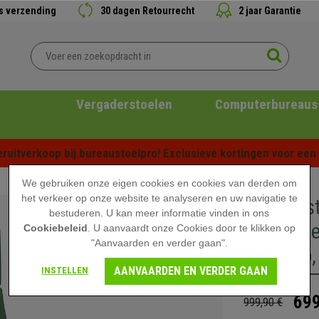
is verzending
30 dagen Retourrecht
2 jaar Garantie
Vergaderstoelen
Computerbureaus
ruitverkoop bij bureaustoelpro! Exclusieve kortingen voor een b
We gebruiken onze eigen cookies en cookies van derden om
het verkeer op onze website te analyseren en uw navigatie te
Directies
bestuderen. U kan meer informatie vinden in ons
Kantelme
Cookiebeleid
. U aanvaardt onze Cookies door te klikken op
"Aanvaarden en verder gaan".
Ontwerp,
AANVAARDEN EN VERDER GAAN
INSTELLEN
699
999,90 €