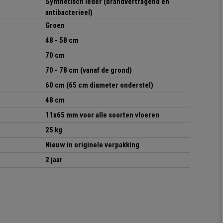
Synthetisch leder (brandvertragend en
antibacterieel)
Groen
48 - 58 cm
70 cm
70 - 78 cm
(vanaf de grond)
60 cm (65 cm diameter onderstel)
48 cm
11x65 mm voor alle soorten vloeren
25 kg
Nieuw in originele verpakking
2 jaar