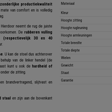
Materiaal
tzonderlijke productiekwaliteit
 mate van comfort en is volledig
Kleur
ag.
Hoogte zitting
. Hierdoor neemt de rug de juiste
Hoogte rugleuning
 voorkomen. De
rubberen vulling
Hoogte armleuningen
 (respectievelijk 30 en 40
Totale breedte
r.
Totale diepte
me
. U kan de stoel dus achterover
Wielen
 behulp van de linker hendel (de
Gewicht
naast kunt u ook de
hardheid of
onder de zitting.
Staat
Garantie
een brandvertragend, slijtvast en
 staal
en zijn aan de bovenkant