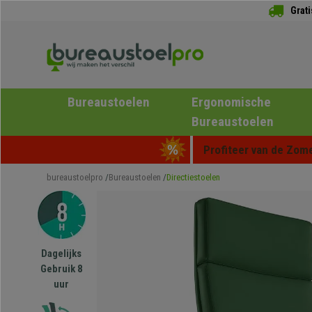
Grat
Bureaustoelen
Ergonomische
Bureaustoelen
Profiteer van de Zome
bureaustoelpro
Bureaustoelen
Directiestoelen
Dagelijks
Gebruik 8
uur