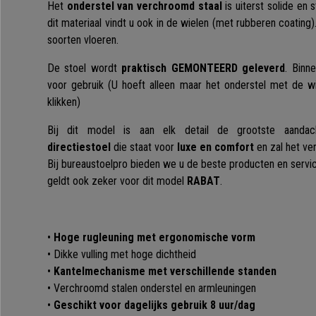
Het
onderstel van verchroomd staal
is uiterst solide en 
dit materiaal vindt u ook in de wielen (met rubberen coating)
soorten vloeren.
De stoel wordt
praktisch GEMONTEERD geleverd
. Binn
voor gebruik (U hoeft alleen maar het onderstel met de w
klikken)
Bij dit model is aan elk detail de grootste aand
directiestoel
die staat voor
luxe en comfort
en zal het ve
Bij bureaustoelpro bieden we u de beste producten en service
geldt ook zeker voor dit model
RABAT
.
•
Hoge rugleuning met ergonomische vorm
• Dikke vulling met hoge dichtheid
•
Kantelmechanisme met verschillende standen
• Verchroomd stalen onderstel en armleuningen
•
Geschikt voor dagelijks gebruik 8 uur/dag