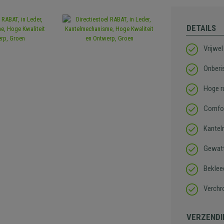
DETAILS
Vrijwe
Onberis
Hoge r
Comfor
Kantel
Gewatt
Bekleed
Verchr
VERZENDI