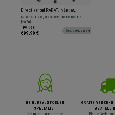
Directiestoel RABAT, in Leder,
Kantelmechanisme, Hoge Kwaliteit en
Spectaculaire ergonomische directiestoel met
Ontwerp, Groen
kantelmechanisme. Onberispelijk ontwerp en
[+Info]
afwerking. Luxe en comfort voor de beste prijs
999,90 €
Gratis verzending
699,90 €
DE BUREAUSTOELEN
GRATIS VERZENDI
SPECIALIST
BESTELLI
Het ruimste assortiment
Binnen Nederland 