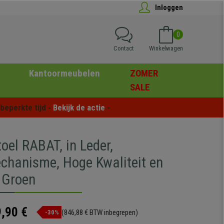
Inloggen
0
Contact
Winkelwagen
Kantoormeubelen
ZOMER
SALE
eperkte tijd - 
Bekijk de actie
 -
toel RABAT, in Leder,
chanisme, Hoge Kwaliteit en
 Groen
,90 €
(846,88 € BTW inbegrepen)
-30%