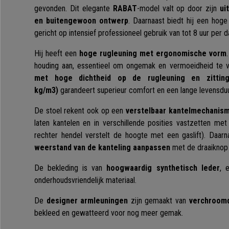
gevonden. Dit elegante
RABAT
-model valt op door zijn
ui
en buitengewoon ontwerp
. Daarnaast biedt hij een hoge
gericht op intensief professioneel gebruik van tot 8 uur per d
Hij heeft een
hoge rugleuning met ergonomische vorm
houding aan, essentieel om ongemak en vermoeidheid te
met hoge dichtheid op de rugleuning en zitting
kg/m3)
garandeert superieur comfort en een lange levensduu
De stoel rekent ook op een
verstelbaar kantelmechanis
laten kantelen en in verschillende posities vastzetten met
rechter hendel verstelt de hoogte met een gaslift). Daar
weerstand van de kanteling aanpassen
met de draaiknop 
De bekleding is van
hoogwaardig synthetisch leder
, 
onderhoudsvriendelijk materiaal.
De
designer armleuningen
zijn gemaakt van
verchroomd
bekleed en gewatteerd voor nog meer gemak.