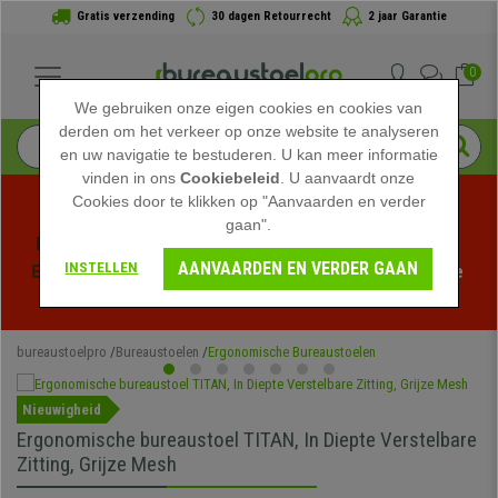
Gratis verzending
30 dagen Retourrecht
2 jaar Garantie
0
We gebruiken onze eigen cookies en cookies van
derden om het verkeer op onze website te analyseren
en uw navigatie te bestuderen. U kan meer informatie
vinden in ons
Cookiebeleid
. U aanvaardt onze
Cookies door te klikken op "Aanvaarden en verder
gaan".
Profiteer van de Zomeruitverkoop bij bureaustoelpro! 
AANVAARDEN EN VERDER GAAN
INSTELLEN
Exclusieve kortingen voor een beperkte tijd - 
Bekijk de 
actie
 -
bureaustoelpro
Bureaustoelen
Ergonomische Bureaustoelen
Nieuwigheid
Ergonomische bureaustoel TITAN, In Diepte Verstelbare
Zitting, Grijze Mesh