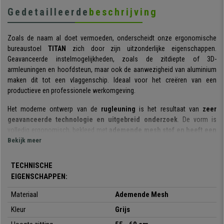
Gedetailleerde
beschrijving
Zoals de naam al doet vermoeden, onderscheidt onze ergonomische
bureaustoel
TITAN
zich door zijn uitzonderlijke eigenschappen.
Geavanceerde instelmogelijkheden, zoals de zitdiepte of 3D-
armleuningen en hoofdsteun, maar ook de aanwezigheid van aluminium
maken dit tot een vlaggenschip. Ideaal voor het creëren van een
productieve en professionele werkomgeving.
Het moderne ontwerp van de
rugleuning
is het resultaat van
zeer
geavanceerde technologie en uitgebreid onderzoek
. De vorm is
volledig ergonomisch, bekleed met
ademende mesh stof en heeft een
lendensteun die zich aan uw lichaam en bewegingen aanpast
Bekijk meer
. De
bureaustoel is zo ontworpen dat de wervelkolom een natuurlijke houding
aanneemt, een echte aanrader als u deze zone zo veel mogelijk wilt
TECHNISCHE
beschermen.
EIGENSCHAPPEN:
Dit model uitermate geschikt voor lange mensen. Door de ruime
Materiaal
Ademende Mesh
afmetingen kunnen
langere gebruikers
comfortabeler werken en beter
Kleur
Grijs
een juiste werkhouding behouden.