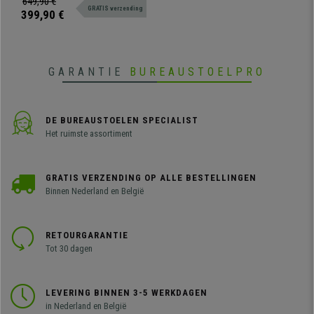
649,90 €
GRATIS verzending
designszittingen. Zeer resistent,
399,90 €
groot comfort. Verkrijgbaar in
verschillende kleuren en
configuraties.
GARANTIE
BUREAUSTOELPRO
DE BUREAUSTOELEN SPECIALIST
Het ruimste assortiment
GRATIS VERZENDING OP ALLE BESTELLINGEN
Binnen Nederland en België
RETOURGARANTIE
Tot 30 dagen
LEVERING BINNEN 3-5 WERKDAGEN
in Nederland en België