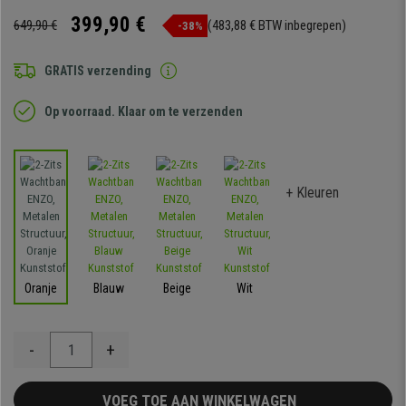
399,90 €
649,90 €
(483,88 € BTW inbegrepen)
-38%
GRATIS verzending
Op voorraad. Klaar om te verzenden
+ Kleuren
Oranje
Blauw
Beige
Wit
-
+
VOEG TOE AAN WINKELWAGEN