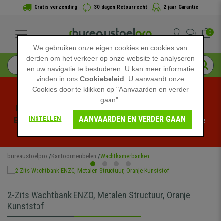
Gratis verzending
30 dagen Retourrecht
2 jaar Garantie
0
We gebruiken onze eigen cookies en cookies van
derden om het verkeer op onze website te analyseren
en uw navigatie te bestuderen. U kan meer informatie
vinden in ons
Cookiebeleid
. U aanvaardt onze
Cookies door te klikken op "Aanvaarden en verder
gaan".
Profiteer van de Zomeruitverkoop bij bureaustoelpro! 
AANVAARDEN EN VERDER GAAN
INSTELLEN
Exclusieve kortingen voor een beperkte tijd - 
Bekijk de 
actie
 -
bureaustoelpro
Kantoormeubelen
Wachtkamerbanken
2-Zits Wachtbank ENZO, Metalen Structuur, Oranje
Kunststof