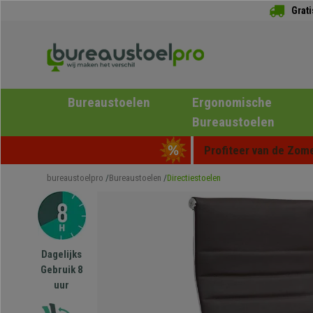
Grat
Bureaustoelen
Ergonomische
Bureaustoelen
Profiteer van de Zome
bureaustoelpro
Bureaustoelen
Directiestoelen
Dagelijks
Gebruik 8
uur