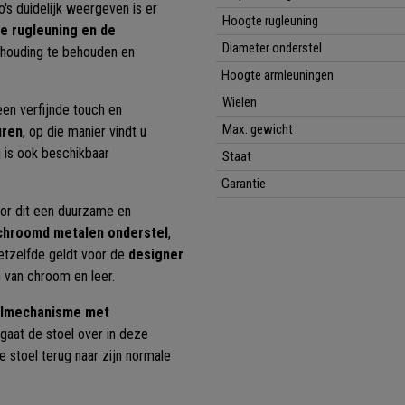
o's duidelijk weergeven is er
Hoogte rugleuning
e rugleuning en de
Diameter onderstel
houding te behouden en
Hoogte armleuningen
Wielen
en verfijnde touch en
Max. gewicht
uren
, op die manier vindt u
j is ook beschikbaar
Staat
Garantie
oor dit een duurzame en
chroomd metalen onderstel
,
 Hetzelfde geldt voor de
designer
n van chroom en leer.
elmechanisme met
gaat de stoel over in deze
 stoel terug naar zijn normale