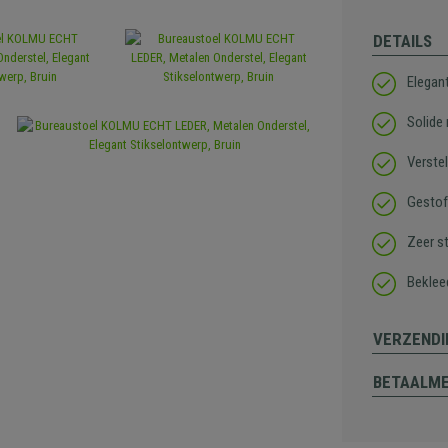
DETAILS
Elegan
Solide
Verste
Gestof
Zeer st
Beklee
VERZENDI
BETAALM