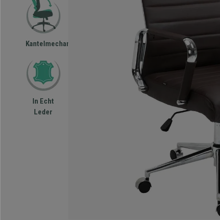
Kantelmechanisme
In Echt
Leder