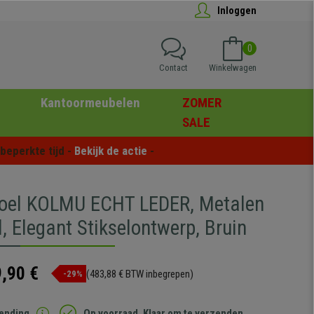
Inloggen
0
Contact
Winkelwagen
Kantoormeubelen
ZOMER
SALE
eperkte tijd - 
Bekijk de actie
 -
oel KOLMU ECHT LEDER, Metalen
, Elegant Stikselontwerp, Bruin
,90 €
(483,88 € BTW inbegrepen)
-29%
zending
Op voorraad. Klaar om te verzenden