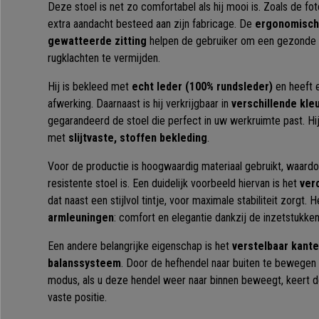
Deze stoel is net zo comfortabel als hij mooi is. Zoals de fot
extra aandacht besteed aan zijn fabricage. De
ergonomisch
gewatteerde zitting
helpen de gebruiker om een gezonde 
rugklachten te vermijden.
Hij is bekleed met
echt leder (100% rundsleder)
en heeft e
afwerking. Daarnaast is hij verkrijgbaar in
verschillende kle
gegarandeerd de stoel die perfect in uw werkruimte past. Hi
met
slijtvaste, stoffen bekleding
.
Voor de productie is hoogwaardig materiaal gebruikt, waard
resistente stoel is. Een duidelijk voorbeeld hiervan is het
ver
dat naast een stijlvol tintje, voor maximale stabiliteit zorgt.
armleuningen
: comfort en elegantie dankzij de inzetstukke
Een andere belangrijke eigenschap is het
verstelbaar kant
balanssysteem
. Door de hefhendel naar buiten te bewegen 
modus, als u deze hendel weer naar binnen beweegt, keert de
vaste positie.