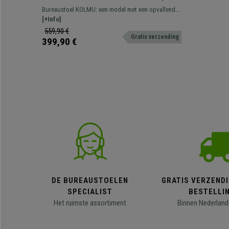
Metalen Onderstel, Elegant
Bureaustoel KOLMU: een model met een opvallend
Stikselontwerp, Bruin
design dat comfort combineert met hoogwaardige
[+Info]
materialen.
559,90 €
Gratis verzending
399,90 €
DE BUREAUSTOELEN
GRATIS VERZENDI
SPECIALIST
BESTELLI
Het ruimste assortiment
Binnen Nederland 