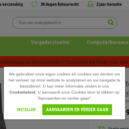
is verzending
30 dagen Retourrecht
2 jaar Garantie
Vergaderstoelen
Computerbureaus
ruitverkoop bij bureaustoelpro! Exclusieve kortingen voor een b
We gebruiken onze eigen cookies en cookies van derden om
het verkeer op onze website te analyseren en uw navigatie te
Bureaust
bestuderen. U kan meer informatie vinden in ons
Onderstel
Cookiebeleid
. U aanvaardt onze Cookies door te klikken op
"Aanvaarden en verder gaan".
AANVAARDEN EN VERDER GAAN
INSTELLEN
399
559,90 €
Gratis ver