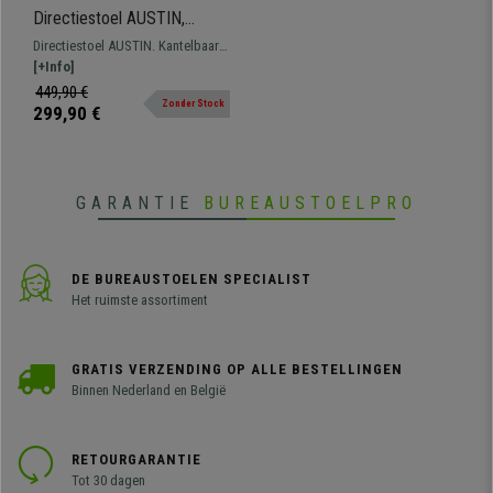
Directiestoel AUSTIN,
Kantelbaar, Uitschuifbare
Directiestoel AUSTIN. Kantelbaar
Voetensteun, in Lichtgrijze
met uitschuifbare voetensteun,
[+Info]
Stof
gemaakt van hoogwaardige
449,90 €
Zonder Stock
materialen met stoffen bekleding,
299,90 €
verkrijgbaar in verschillende
kleuren.
GARANTIE
BUREAUSTOELPRO
DE BUREAUSTOELEN SPECIALIST
Het ruimste assortiment
GRATIS VERZENDING OP ALLE BESTELLINGEN
Binnen Nederland en België
RETOURGARANTIE
Tot 30 dagen