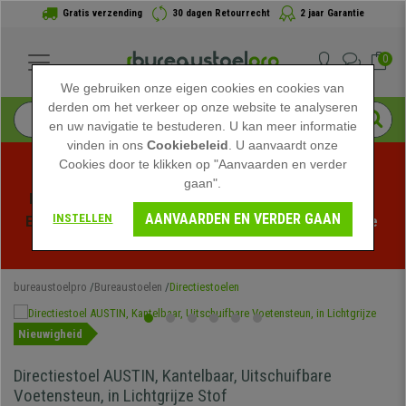
Gratis verzending
30 dagen Retourrecht
2 jaar Garantie
0
We gebruiken onze eigen cookies en cookies van
derden om het verkeer op onze website te analyseren
en uw navigatie te bestuderen. U kan meer informatie
vinden in ons
Cookiebeleid
. U aanvaardt onze
Cookies door te klikken op "Aanvaarden en verder
gaan".
Profiteer van de Zomeruitverkoop bij bureaustoelpro! 
AANVAARDEN EN VERDER GAAN
INSTELLEN
Exclusieve kortingen voor een beperkte tijd - 
Bekijk de 
actie
 -
bureaustoelpro
Bureaustoelen
Directiestoelen
Nieuwigheid
Directiestoel AUSTIN, Kantelbaar, Uitschuifbare
Voetensteun, in Lichtgrijze Stof