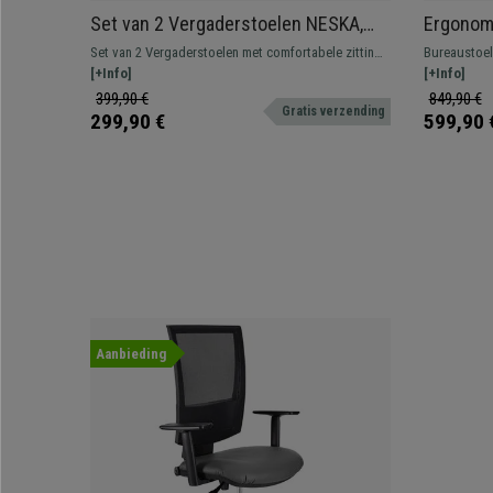
Set van 2 Vergaderstoelen NESKA,
Ergonom
Retro Design met Kershouten Frame
Exclusie
Set van 2 Vergaderstoelen met comfortabele zitting
Bureaustoel
en Beige Stoffen Bekleding
Bekledin
bekleed met hoogwaardig leder.
[+Info]
ontwerp met
[+Info]
hoogwaardig
399,90 €
849,90 €
Gratis verzending
299,90 €
599,90 
Aanbieding