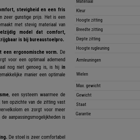
Materiaal
fort, stevigheid en een fris
Kleur
en zeer gunstige prijs. Het is een
Hoogte zitting
gemaakt met stevig materiaal van
Breedte zitting
elzijdig model dat comfort,
Diepte zitting
ijgbaar is bij bureaustoelpro.
Hoogte rugleuning
t een ergonomische vorm.
De
zorgt voor een optimaal ademend
Armleuningen
aal nog niet genoeg is, is hij
in
Wielen
emakkelijke manier een optimale
Max. gewicht
isme
, een systeem waarmee de
Gewicht
 ten opzichte van de zitting vast
Staat
 wervelkolom en zorgt voor meer
Garantie
 de aanpassingsmogelijkheden is
ing.
De stoel is zeer comfortabel