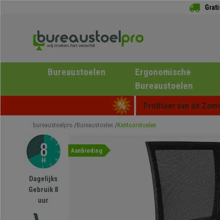
Grat
Bureaustoelen
Ergonomische
Bureaustoelen
Profiteer van de Zome
bureaustoelpro
Bureaustoelen
Kantoorstoelen
Aanbieding
Dagelijks
Gebruik 8
uur