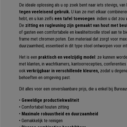
De ideale oplossing als u op zoek bent naar iets stevigs, van 
tegen veeleisend gebruik.
U kan ze met elkaar combineren
hebt, en u kan zelfs
een tafel toevoegen
indien u dat zou
De
zitting en rugleuning zijn gemaakt van hout met be
of gasten een comfortabele en kwaliteitsvolle stoel aan te bi
frame met chromen poten. Een materiaal dat zorgt voor ma
duurzaamheid, essentieel in dit type stoel ontworpen voor int
Het is een
praktisch en veelzijdig model
: ze kunnen worde
met klanten, in wachtkamers, kantoorrecepties, conferenties 
ook
verkrijgbaar in verschillende kleuren,
zodat u degene 
behoeften en omgeving past.
Dit alles voor een onverslaanbare prijs, die u enkel bij Burea
•
Geweldige productiekwaliteit
• Comfortabel houten zitting
•
Maximale robuustheid en duurzaamheid
• Gemakkelijk te reinigen