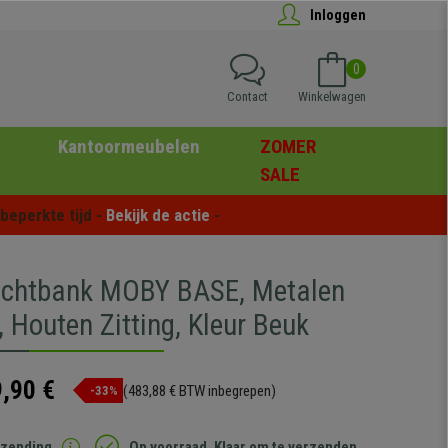
Inloggen
0
Contact
Winkelwagen
Kantoormeubelen
ZOMER
SALE
eperkte tijd - 
Bekijk de actie
 -
achtbank MOBY BASE, Metalen
, Houten Zitting, Kleur Beuk
,90 €
(483,88 € BTW inbegrepen)
-33%
rzending
Op voorraad. Klaar om te verzenden