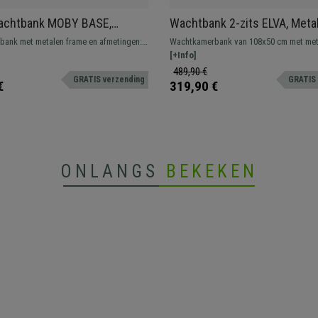
Wachtbank MOBY BASE,
Wachtbank 2-zits ELVA, Meta
Structuur, Dikke Vulling,
Structuur, in Blauwe kunstst
ank met metalen frame en afmetingen:
Wachtkamerbank van 108x50 cm met met
eer resistent, veel comfort en met dikke
structuur en stevige kunststof zittingen
[+Info]
krijgbaar in verschillende kleuren en
resistent, groot comfort. Verkrijgbaar in
489,90 €
GRATIS verzending
GRATIS 
s.
verschillende kleuren en samenstellingen
€
319,90 €
ONLANGS
BEKEKEN