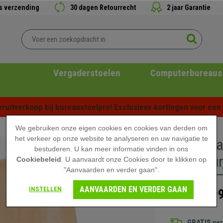
is verzending
30 dagen Retourrecht
2 jaar Garantie
Vergaderstoelen
Computerbureaus
ruitverkoop bij bureaustoelpro! Exclusieve kortingen voor een b
We gebruiken onze eigen cookies en cookies van derden om
het verkeer op onze website te analyseren en uw navigatie te
2-zits W
bestuderen. U kan meer informatie vinden in ons
Structuur
Cookiebeleid
. U aanvaardt onze Cookies door te klikken op
"Aanvaarden en verder gaan".
AANVAARDEN EN VERDER GAAN
INSTELLEN
399
599,90 €
GRATIS ve