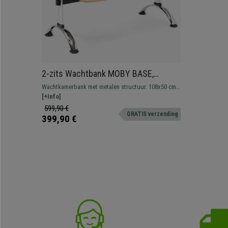
2-zits Wachtbank MOBY BASE,
Metalen Structuur, Houten Zitting,
Wachtkamerbank met metalen structuur. 108x50 cm
Kleur Beuk
Zeer resistent, groot comfort en dikke vulling.
[+Info]
Verkrijgbaar in verschillende kleuren en
599,90 €
GRATIS verzending
configuraties
399,90 €