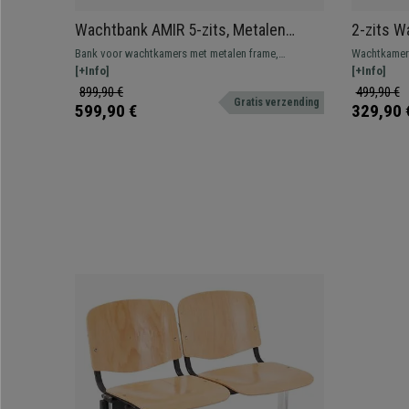
Wachtbank AMIR 5-zits, Metalen
2-zits 
Structuur, in Beige Kunststof
Metalen 
Bank voor wachtkamers met metalen frame,
Wachtkamerb
Blauw
afmetingen van 258x50 cm en designer zitting van
[+Info]
108x50 cm, z
[+Info]
stevig kunststof. Zeer resistent en comfortabel.
vulling. Ver
899,90 €
499,90 €
Gratis verzending
Verkrijgbaar in verschillende kleuren en
configuratie
599,90 €
329,90 
samenstellingen.