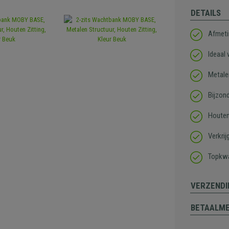
DETAILS
Afmeti
Ideaal
Metale
Bijzon
Houten 
Verkrij
Topkwa
VERZENDI
BETAALM