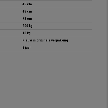
45 cm
48 cm
72 cm
200 kg
15 kg
Nieuw in originele verpakking
2 jaar