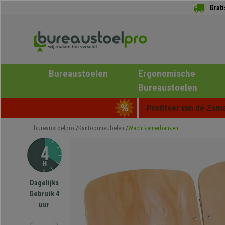
Grat
Bureaustoelen
Ergonomische
Bureaustoelen
Profiteer van de Zome
bureaustoelpro
Kantoormeubelen
Wachtkamerbanken
Dagelijks
Gebruik 4
uur