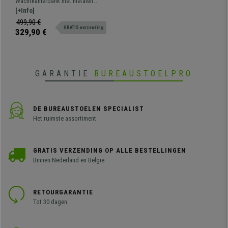
Wachtkamerbank met metalen
Dikke Vulling, Oranje
structuur. 108x50 cm Zeer
[+Info]
resistent, groot comfort en dikke
499,90 €
GRATIS verzending
vulling. Verkrijgbaar in
329,90 €
verschillende kleuren en
configuraties
GARANTIE
BUREAUSTOELPRO
DE BUREAUSTOELEN SPECIALIST
Het ruimste assortiment
GRATIS VERZENDING OP ALLE BESTELLINGEN
Binnen Nederland en België
RETOURGARANTIE
Tot 30 dagen