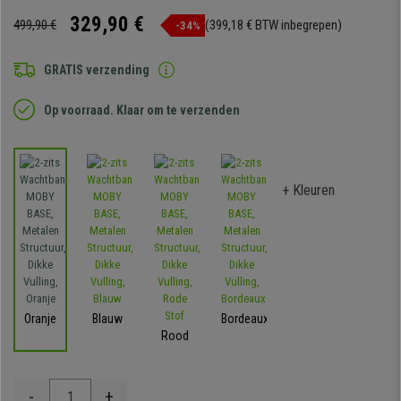
329,90 €
499,90 €
(399,18 € BTW inbegrepen)
-34%
GRATIS verzending
Op voorraad. Klaar om te verzenden
+ Kleuren
Oranje
Blauw
Bordeaux
Rood
-
+