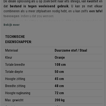
De ideale oplossing als u op zoek bent naar iets stevigs, van kwaliteit en
dat
bestand is tegen veeleisend gebruik.
U kan ze met elkaar
combineren als u meer zitplaatsen nodig hebt, en u kan zelfs
een tafel
toevoegen
indien u dat zou wensen.
De
vulling op de zitting en rugleuning is dikker dan normaal
bij dit
Bekijk meer
type stoel. Ideaal om klanten of gasten een comfortabele en
kwaliteitsvolle stoel aan te bieden. De structuur is een stalen frame met
chromen poten. Een materiaal dat zorgt voor maximale weerstand en
TECHNISCHE
duurzaamheid, essentieel in dit type stoel ontworpen voor intensief
EIGENSCHAPPEN:
gebruik.
Hij is bekleed met
hoogwaardig en onderhoudsvriendelijk
Materiaal
Duurzame stof / Staal
stof.
Kleur
Oranje
Het is een
praktisch en veelzijdig model
: ze kunnen worden gebruikt
Totale breedte
108
cm
tijdens vergaderingen, met klanten, in wachtkamers, kantoorrecepties,
conferenties of evenementen, enz. Hij is ook
verkrijgbaar in
Totale diepte
50 cm
verschillende kleuren,
zodat u degene kunt kiezen die het beste bij uw
Hoogte zitting
45 cm
behoeften en omgeving past.
Breedte zitting
48 cm
Dit alles voor een onverslaanbare prijs, die u enkel bij Bureaustoelpro kan
Hoogte rugleuning
72 cm
vinden!
Max. gewicht
200 kg
•
Geweldige productiekwaliteit