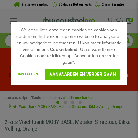
Gratis verzending
30 dagen Retourrecht
2 jaar Garantie
0
We gebruiken onze eigen cookies en cookies van
derden om het verkeer op onze website te analyseren
en uw navigatie te bestuderen. U kan meer informatie
vinden in ons
Cookiebeleid
. U aanvaardt onze
Cookies door te klikken op "Aanvaarden en verder
gaan".
Profiteer van de Zomeruitverkoop bij bureaustoelpro! 
AANVAARDEN EN VERDER GAAN
INSTELLEN
Exclusieve kortingen voor een beperkte tijd - 
Bekijk de 
actie
 -
bureaustoelpro
Kantoormeubelen
Wachtkamerbanken
2-zits Wachtbank MOBY BASE, Metalen Structuur, Dikke
Vulling, Oranje