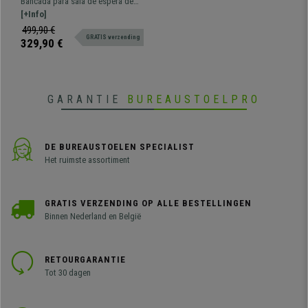
Bancada para sala de espera de
Dikke Vulling, Rode Stof
108x50 cm con estructura
[+Info]
metálica. Muy resistente, gran
499,90 €
GRATIS verzending
comodidad y grueso acolchado.
329,90 €
Disponible en varios colores y
configuraciones
GARANTIE
BUREAUSTOELPRO
DE BUREAUSTOELEN SPECIALIST
Het ruimste assortiment
GRATIS VERZENDING OP ALLE BESTELLINGEN
Binnen Nederland en België
RETOURGARANTIE
Tot 30 dagen