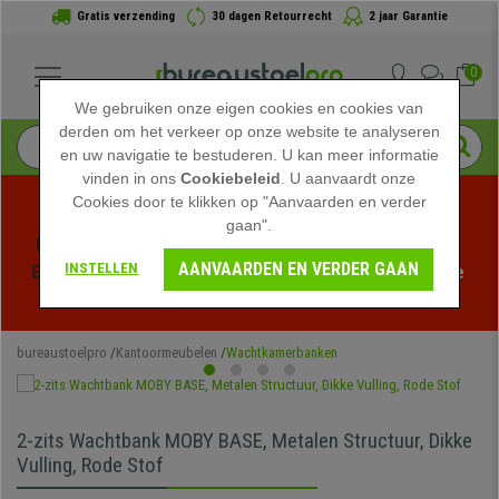
Gratis verzending
30 dagen Retourrecht
2 jaar Garantie
0
We gebruiken onze eigen cookies en cookies van
derden om het verkeer op onze website te analyseren
en uw navigatie te bestuderen. U kan meer informatie
vinden in ons
Cookiebeleid
. U aanvaardt onze
Cookies door te klikken op "Aanvaarden en verder
gaan".
Profiteer van de Zomeruitverkoop bij bureaustoelpro! 
AANVAARDEN EN VERDER GAAN
INSTELLEN
Exclusieve kortingen voor een beperkte tijd - 
Bekijk de 
actie
 -
bureaustoelpro
Kantoormeubelen
Wachtkamerbanken
2-zits Wachtbank MOBY BASE, Metalen Structuur, Dikke
Vulling, Rode Stof