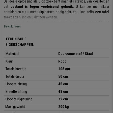
De ideale oplossing als u op zoek bent naar iets stevigs, van kwaliteit en
dat
bestand is tegen veeleisend gebruik.
U kan ze met elkaar
combineren als u meer zitplaatsen nodig hebt, en u kan zelfs
een tafel
toevoegen
indien u dat zou wensen.
De
vulling op de zitting en rugleuning is dikker dan normaal
bij dit
Bekijk meer
type stoel. Ideaal om klanten of gasten een comfortabele en
kwaliteitsvolle stoel aan te bieden. De structuur is een stalen frame met
chromen poten. Een materiaal dat zorgt voor maximale weerstand en
TECHNISCHE
duurzaamheid, essentieel in dit type stoel ontworpen voor intensief
EIGENSCHAPPEN:
gebruik.
Hij is bekleed met
hoogwaardig en onderhoudsvriendelijk
Materiaal
Duurzame stof / Staal
stof.
Kleur
Rood
Het is een
praktisch en veelzijdig model
: ze kunnen worden gebruikt
Totale breedte
108
cm
tijdens vergaderingen, met klanten, in wachtkamers, kantoorrecepties,
conferenties of evenementen, enz. Hij is ook
verkrijgbaar in
Totale diepte
50 cm
verschillende kleuren,
zodat u degene kunt kiezen die het beste bij uw
Hoogte zitting
45 cm
behoeften en omgeving past.
Breedte zitting
48 cm
Dit alles voor een onverslaanbare prijs, die u enkel bij Bureaustoelpro kan
Hoogte rugleuning
72 cm
vinden!
Max. gewicht
200 kg
•
Geweldige productiekwaliteit