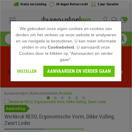
Gratis verzending
30 dagen Retourrecht
2 jaar Garantie
0
We gebruiken onze eigen cookies en cookies van
derden om het verkeer op onze website te analyseren
en uw navigatie te bestuderen. U kan meer informatie
vinden in ons
Cookiebeleid
. U aanvaardt onze
Cookies door te klikken op "Aanvaarden en verder
gaan".
Profiteer van de Zomeruitverkoop bij bureaustoelpro! 
AANVAARDEN EN VERDER GAAN
INSTELLEN
Exclusieve kortingen voor een beperkte tijd - 
Bekijk de 
actie
 -
bureaustoelpro
Kantoormeubelen
Krukken
Aanbieding
Werkkruk RESO, Ergonomische Vorm, Dikke Vulling,
Zwart Leder