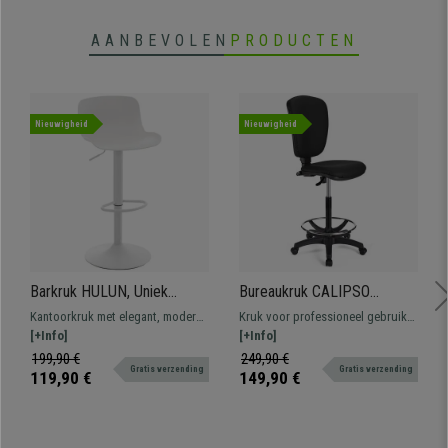
AANBEVOLEN
PRODUCTEN
Nieuwigheid
Nieuwigheid
Barkruk HULUN, Uniek
Bureaukruk CALIPSO
Ontwerp, met Voetsteun,
ZONDER ARMLEUNINGEN,
Kantoorkruk met elegant, modern
Kruk voor professioneel gebruik
Leder, Kleur Wit
Verstelbare Rugleuning,
ontwerp. Comfortabel en
[+Info]
bekleed met leder. Verstelbaar,
[+Info]
Dikke Vulling, in Zwart Leder
bestendig dankzij het metalen
met voetsteun, resistent en
199,90 €
249,90 €
Gratis verzending
Gratis verzending
frame.
comfortabel.
119,90 €
149,90 €