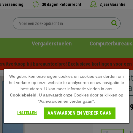
is verzending
30 dagen Retourrecht
2 jaar Garantie
Vergaderstoelen
Computerbureaus
ruitverkoop bij bureaustoelpro! Exclusieve kortingen voor een b
Werkkast
We gebruiken onze eigen cookies en cookies van derden om
het verkeer op onze website te analyseren en uw navigatie te
Stevig va
bestuderen. U kan meer informatie vinden in ons
Cookiebeleid
. U aanvaardt onze Cookies door te klikken op
"Aanvaarden en verder gaan".
139
199,90 €
AANVAARDEN EN VERDER GAAN
INSTELLEN
Zonder Stock