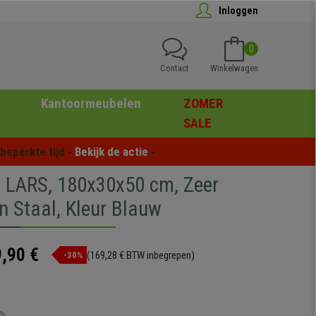
Inloggen
0
Contact
Winkelwagen
Kantoormeubelen
ZOMER
SALE
eperkte tijd - 
Bekijk de actie
 -
 LARS, 180x30x50 cm, Zeer
n Staal, Kleur Blauw
,90 €
(169,28 € BTW inbegrepen)
-30%