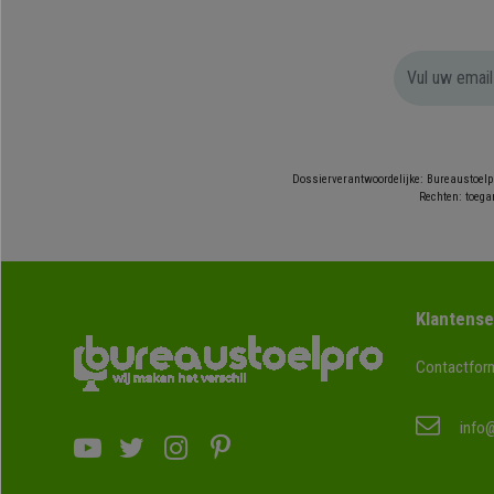
Dossierverantwoordelijke: Bureaustoelp
Rechten: toegan
Klantense
Contactform
info@