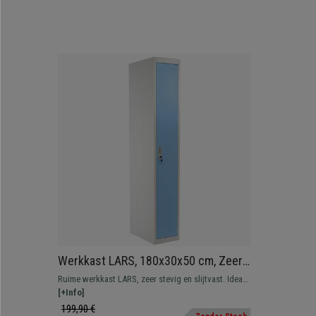
Werkkast LARS, 180x30x50 cm, Zeer
Stevig van Staal, Kleur Blauw
Ruime werkkast LARS, zeer stevig en slijtvast. Ideaal
voor uw werkplek, u kunt er gemakkelijk kleding,
[+Info]
schoeisel of andere voorwerpen comfortabel en
199,90 €