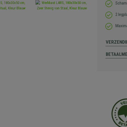
Scharn
2 legp
Maxima
VERZENDI
BETAALM