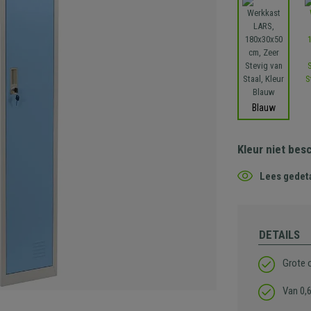
Blauw
Kleur niet bes
Lees gedeta
DETAILS
Grote o
Van 0,