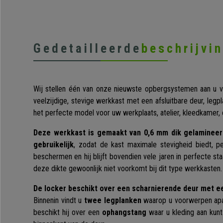
Gedetailleerde
beschrijvi
Wij stellen één van onze nieuwste opbergsystemen aan u v
veelzijdige, stevige werkkast met een afsluitbare deur, legp
het perfecte model voor uw werkplaats, atelier, kleedkamer,
Deze werkkast is gemaakt van 0,6 mm dik gelamineerd 
gebruikelijk
, zodat de kast maximale stevigheid biedt, p
beschermen en hij blijft bovendien vele jaren in perfecte st
deze dikte gewoonlijk niet voorkomt bij dit type werkkasten
De locker beschikt over een scharnierende deur met een
Binnenin vindt u
twee legplanken
waarop u voorwerpen apar
beschikt hij over een
ophangstang
waar u kleding aan kun