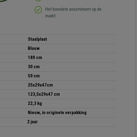
Het breedste assortiment op de
markt
Staalplaat
Blauw
180 cm
30 cm
50 cm
25x29x47cm
123,5x29x47 cm
22,3 kg
Nieuw, in originele verpakking
2 jaar