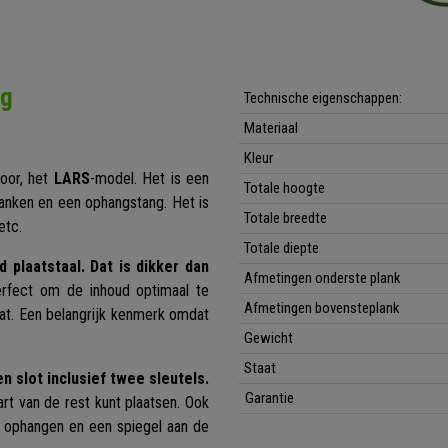
ng
Technische eigenschappen:
Materiaal
Kleur
oor, het
LARS
-model. Het is een
Totale hoogte
lanken en een ophangstang. Het is
Totale breedte
 etc.
Totale diepte
plaatstaal. Dat is dikker dan
Afmetingen onderste plank
erfect om de inhoud optimaal te
Afmetingen bovensteplank
aat. Een belangrijk kenmerk omdat
.
Gewicht
Staat
 slot inclusief twee sleutels.
Garantie
t van de rest kunt plaatsen. Ook
t ophangen en een spiegel aan de