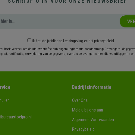
SCHRIJF U IN VOOR ONZE NIEUWSBRIEF
VE
Ik heb
de juridische kennisgeving
en
het privacybeleid
ro; Doel: verzoek om de nieuwsbrief te ontvangen; Legitimatie: toestemming; Ontvangers: de gegev
g tot, rectificatie, verwijdering van de gegevens, evenals de overige rechten die we uitleggen in on
rvice
Bedrijfsinformatie
ulier
Over Ons
Meld u bij ons aan
bureaustoelpro.nl
Algemene Voorwaarden
Privacybeleid