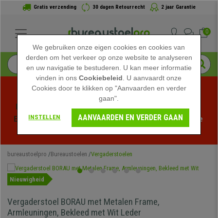
Gratis verzending
30 dagen Retourrecht
2 jaar Garantie
0
We gebruiken onze eigen cookies en cookies van
derden om het verkeer op onze website te analyseren
en uw navigatie te bestuderen. U kan meer informatie
vinden in ons
Cookiebeleid
. U aanvaardt onze
Cookies door te klikken op "Aanvaarden en verder
gaan".
Profiteer van de Zomeruitverkoop bij bureaustoelpro! 
AANVAARDEN EN VERDER GAAN
INSTELLEN
Exclusieve kortingen voor een beperkte tijd - 
Bekijk de 
actie
 -
bureaustoelpro
Bureaustoelen
Vergaderstoelen
Nieuwigheid
Vergaderstoel BORAU met Metalen Frame,
Armleuningen, Bekleed met Wit Leder