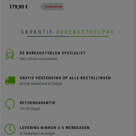
Wit Leder
model van hoge kwaliteit met een
179,90 €
Zonder Stock
opvallend ergonomisch ontwerp.
Hij beschikt over een brede zitting
en rugleuning met dikke vulling,
lederen bekleding en metalen
GARANTIE
BUREAUSTOELPRO
frame.
DE BUREAUSTOELEN SPECIALIST
Het ruimste assortiment
GRATIS VERZENDING OP ALLE BESTELLINGEN
Binnen Nederland en België
RETOURGARANTIE
Tot 30 dagen
LEVERING BINNEN 3-5 WERKDAGEN
in Nederland en België