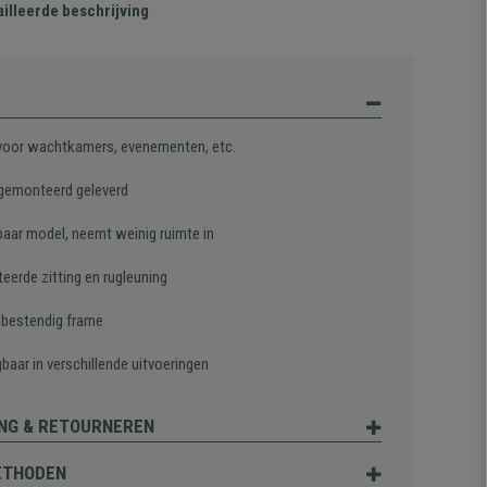
illeerde beschrijving
 voor wachtkamers, evenementen, etc.
gemonteerd geleverd
baar model, neemt weinig ruimte in
eerde zitting en rugleuning
, bestendig frame
gbaar in verschillende uitvoeringen
NG & RETOURNEREN
ETHODEN