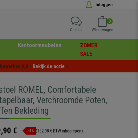
Inloggen
0
Contact
Winkelwagen
Kantoormeubelen
ZOMER
SALE
eperkte tijd - 
Bekijk de actie
 -
stoel ROMEL, Comfortabele
Stapelbaar, Verchroomde Poten,
ffen Bekleding
,90 €
(132,98 € BTW inbegrepen)
-8%