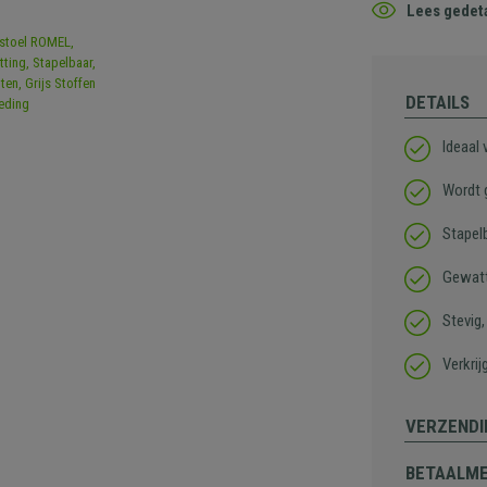
Lees gedeta
DETAILS
Ideaal
Wordt 
Stapel
Gewatt
Stevig
Verkrij
VERZENDI
BETAALM