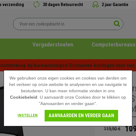
is verzending
30 dagen Retourrecht
2 jaar Garantie
Vergaderstoelen
Computerbureaus
ruitverkoop bij bureaustoelpro! Exclusieve kortingen voor een b
We gebruiken onze eigen cookies en cookies van derden om
het verkeer op onze website te analyseren en uw navigatie te
Vergader
bestuderen. U kan meer informatie vinden in ons
Zitting, 
Cookiebeleid
. U aanvaardt onze Cookies door te klikken op
"Aanvaarden en verder gaan".
Grijs Sto
AANVAARDEN EN VERDER GAAN
INSTELLEN
109
119,90 €