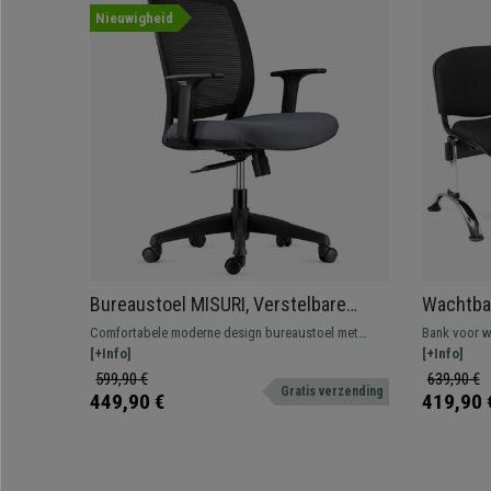
Nieuwigheid
Bureaustoel MISURI, Verstelbare
Wachtba
Armleuningen, in Ademende Mesh
Metalen 
Comfortabele moderne design bureaustoel met
Bank voor w
Zwart/Grijs
Zwart
ademende mesh bekleding verkrijgbaar in diverse
[+Info]
structuur. Z
[+Info]
kleuren
lederen bekl
599,90 €
639,90 €
Gratis verzending
kleuren en c
449,90 €
419,90 