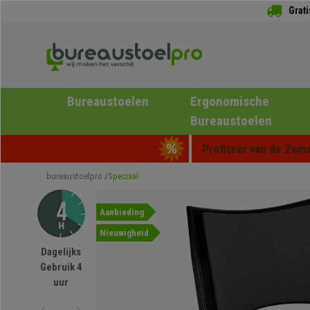
Grat
Bureaustoelen
Ergonomische
Bureaustoelen
Profiteer van de Zome
bureaustoelpro
Speciaal
Aanbieding
Nieuwigheid
Dagelijks
Gebruik 4
uur