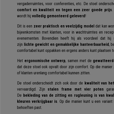
vergaderruimtes, voor conferenties, etc. De stoel ondersche
comfort en kwaliteit en tegen een zeer goede prijs
.
wordt hij
volledig gemonteerd geleverd
!
Dit is een
zeer praktisch en veelzijdig model
dat kan wor
bijeenkomsten met klanten, voor in wachtruimtes en recept
evenementen. Bovendien heeft hij als voordeel dat hij
zijn
lichte gewicht en gemakkelijke hanteerbaarheid
, b
comfortabel kunt oppakken en ergens anders kunt plaatsen t
Het
ergonomische ontwerp
, samen met de
gewatteerde
dat deze stoel ook opvalt door zijn comfort. Op die manier
of klanten urenlang comfortabel kunnen zitten.
De stoel onderscheidt zich ook door de
kwaliteit van he
vervaardigd. Zijn
stalen frame met vier poten
garand
De
bekleding van de zitting en rugleuning is van kwali
kleuren verkrijgbaar is
. Op die manier kunt u een variant
behoeften past.