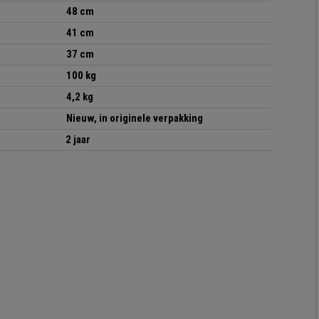
48 cm
41 cm
37 cm
100 kg
4,2 kg
Nieuw, in originele verpakking
2 jaar