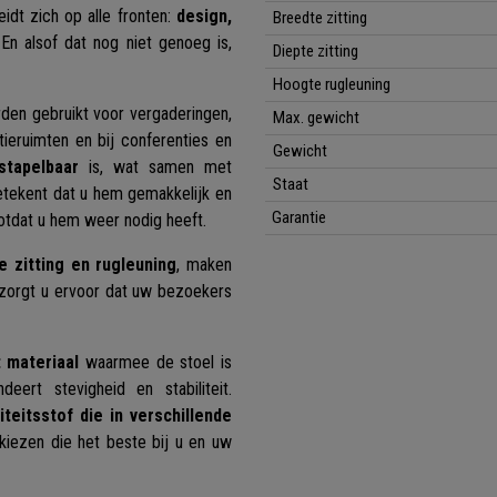
idt zich op alle fronten:
design,
Breedte zitting
 En alsof dat nog niet genoeg is,
Diepte zitting
Hoogte rugleuning
den gebruikt voor vergaderingen,
Max. gewicht
ieruimten en bij conferenties en
Gewicht
stapelbaar
is, wat samen met
Staat
etekent dat u hem gemakkelijk en
Garantie
otdat u hem weer nodig heeft.
 zitting en rugleuning
, maken
 zorgt u ervoor dat uw bezoekers
t materiaal
waarmee de stoel is
eert stevigheid en stabiliteit.
teitsstof die in verschillende
 kiezen die het beste bij u en uw