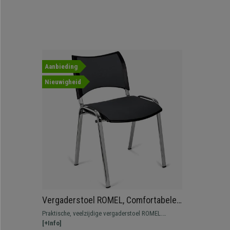
Aanbieding
Nieuwigheid
Vergaderstoel ROMEL, Comfortabele
Zitting, Stapelbaar, Verchroomde
Praktische, veelzijdige vergaderstoel ROMEL.
Poten, Grijs Stoffen Bekleding
Comfortabel, bestendig en met een mooi, modern
[+Info]