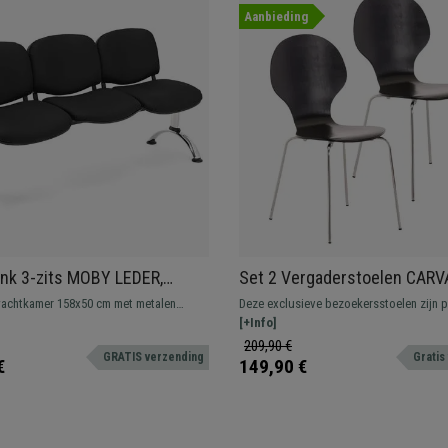
Aanbieding
nk 3-zits MOBY LEDER,
Set 2 Vergaderstoelen CARV
Structuur, Dikke Vulling,
Metalen Structuur, Stapelbaa
achtkamer 158x50 cm met metalen
Deze exclusieve bezoekersstoelen zijn 
eer resistent, dikke comfortabele vulling,
uw gasten of klanten een kwaliteitszetel
[+Info]
eding. Verkrijgbaar in verschillende
Hun aantrekkelijke design, materialen e
209,90 €
GRATIS verzending
Gratis
onfiguraties.
maken hen het ideale model.
€
149,90 €