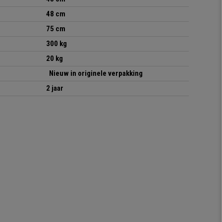
48 cm
75 cm
300 kg
20 kg
Nieuw in originele verpakking
2 jaar