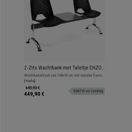
2-Zits Wachtbank met Tafeltje ENZO,
Metalen Structuur, Zwart Kunststof
Wachtkamerbank van 158x50 cm met metalen frame
en geperforeerde kunststof designszittingen. Zeer
[+Info]
resistent, groot comfort. Verkrijgbaar in
649,90 €
GRATIS verzending
verschillende kleuren en configuraties.
449,90 €