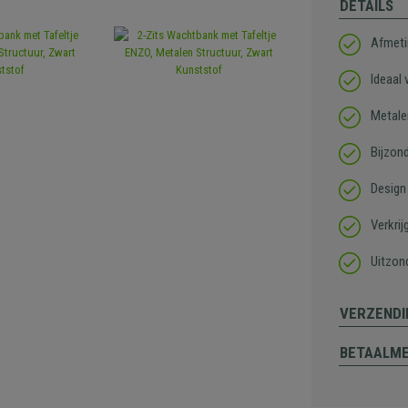
DETAILS
Afmeti
Ideaal
Metale
Bijzon
Design
Verkrij
Uitzond
VERZENDI
BETAALM