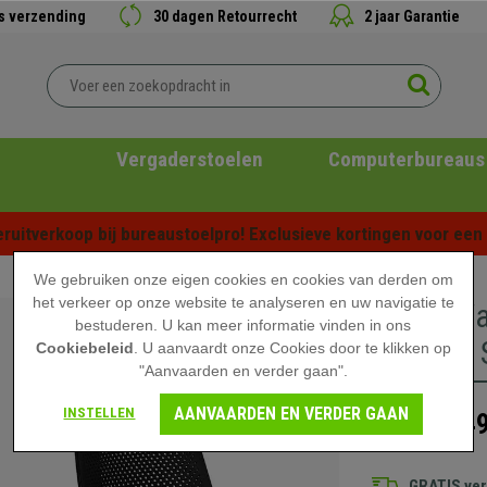
is verzending
30 dagen Retourrecht
2 jaar Garantie
Vergaderstoelen
Computerbureaus
ruitverkoop bij bureaustoelpro! Exclusieve kortingen voor een b
We gebruiken onze eigen cookies en cookies van derden om
het verkeer op onze website te analyseren en uw navigatie te
2-Zits W
bestuderen. U kan meer informatie vinden in ons
Metalen 
Cookiebeleid
. U aanvaardt onze Cookies door te klikken op
"Aanvaarden en verder gaan".
AANVAARDEN EN VERDER GAAN
INSTELLEN
449
649,90 €
GRATIS ve