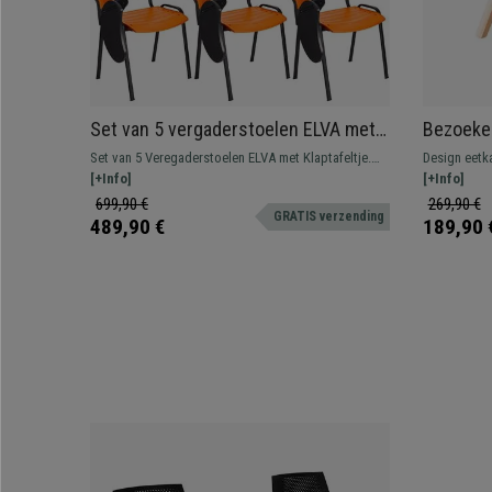
Set van 5 vergaderstoelen ELVA met
Bezoeker
Klaptafeltje, Stapelbaar en Praktisch,
Houten F
Set van 5 Veregaderstoelen ELVA met Klaptafeltje.
Design eetk
Zwarte Poten en Kleur Oranje
Het perfecte model voor wie op zoek is naar
[+Info]
vulling bek
[+Info]
stevigheid, comfort en gebruiksgemak. Ideaal voor
699,90 €
269,90 €
GRATIS verzending
wachtkamers, vergaderruimtes, conferenties, etc.
489,90 €
189,90 