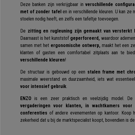
Deze banken zijn verkrijgbaar in
verschillende configura
met of zonder tafel
en in verschillende kleuren. U kan ze
stoelen nodig heeft, en zelfs een tafeltje toevoegen.
De
zitting en rugleuning zijn gemaakt van versterkt 
Daarnaast is het kunststof
geperforeerd,
waardoor ademend
samen met het
ergonomische ontwerp,
maakt het een zee
klanten of gasten een comfortabel zitplaats aan te bie
verschillende kleuren
!
De structuur is gebouwd op een
stalen frame met ch
maximale weerstand en duurzaamheid, iets wat essentieel 
voor intensief gebruik
.
ENZO
is een zeer praktisch en veelzijdig model. De 
vergaderingen voor klanten, in wachtkamers voor 
conferenties
of andere evenementen op kantoor. Koop h
zekerheid dat u bij de marktspecialist koopt, bovendien is de 