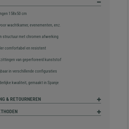
ngen 158x50 cm
 voor wachtkamer, evenementen, enz.
n structuur met chromen afwerking
der comfortabel en resistent
 zittingen van geperforeerd kunststof
gbaar in verschillende configuraties
erlijke kwaliteit, gemaakt in Spanje
NG & RETOURNEREN
ETHODEN