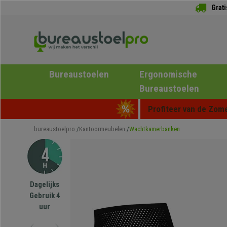
Grat
Bureaustoelen
Ergonomische
Bureaustoelen
Profiteer van de Zome
bureaustoelpro
Kantoormeubelen
Wachtkamerbanken
Dagelijks
Gebruik 4
uur