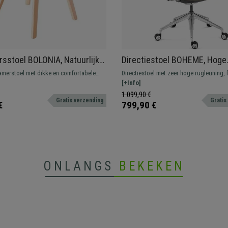
sstoel BOLONIA, Natuurlijk
Directiestoel BOHEME, Hoge
rame, in Zwart Leder
Rugleuning, Futuristisch Ont
amerstoel met dikke en comfortabele
Directiestoel met zeer hoge rugleuning, 
Echt Leder, Grijs
leed met hoogwaardig leder.
design en bijzondere aandacht voor deta
[+Info]
1.099,90 €
Gratis verzending
Gratis
€
799,90 €
ONLANGS
BEKEKEN