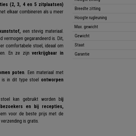
ties
(2, 3, 4 en 5 zitplaatsen)
Breedte zitting
 met elkaar combineren als u meer
Hoogte rugleuning
Max. gewicht
kunststof,
een stevig materiaal.
Gewicht
 vermogen gegarandeerd is. Dit,
Staat
r comfortabele stoel, ideaal om
den. En ze zijn
verkrijgbaar in
Garantie
romen poten
. Een materiaal met
is in dit type stoel
ontworpen
stoel kan gebruikt worden b
ij
bezoekers en bij recepties,
em voor de beste prijs met de
verzending is gratis.