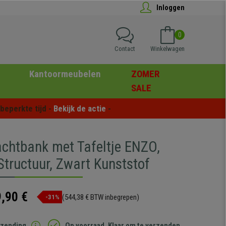
Inloggen
0
Contact
Winkelwagen
Kantoormeubelen
ZOMER
SALE
eperkte tijd - 
Bekijk de actie
 -
achtbank met Tafeltje ENZO,
Structuur, Zwart Kunststof
,90 €
(544,38 € BTW inbegrepen)
-31%
rzending
Op voorraad. Klaar om te verzenden