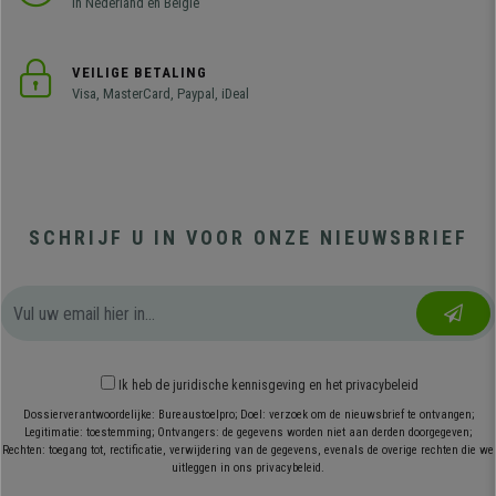
in Nederland en België
VEILIGE BETALING
Visa, MasterCard, Paypal, iDeal
SCHRIJF U IN VOOR ONZE NIEUWSBRIEF
Ik heb
de juridische kennisgeving
en
het privacybeleid
Dossierverantwoordelijke: Bureaustoelpro; Doel: verzoek om de nieuwsbrief te ontvangen;
Legitimatie: toestemming; Ontvangers: de gegevens worden niet aan derden doorgegeven;
Rechten: toegang tot, rectificatie, verwijdering van de gegevens, evenals de overige rechten die we
uitleggen in ons privacybeleid.