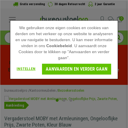
Gratis verzending
30 dagen Retourrecht
2 jaar Garantie
0
We gebruiken onze eigen cookies en cookies van
derden om het verkeer op onze website te analyseren
en uw navigatie te bestuderen. U kan meer informatie
vinden in ons
Cookiebeleid
. U aanvaardt onze
Cookies door te klikken op "Aanvaarden en verder
gaan".
Profiteer van de Zomeruitverkoop bij bureaustoelpro! 
AANVAARDEN EN VERDER GAAN
INSTELLEN
Exclusieve kortingen voor een beperkte tijd - 
Bekijk de 
actie
 -
bureaustoelpro
Kantoormeubelen
Bezoekersstoelen
Aanbieding
Vergaderstoel MOBY met Armleuningen, Ongelooflijke
Prijs, Zwarte Poten, Kleur Blauw