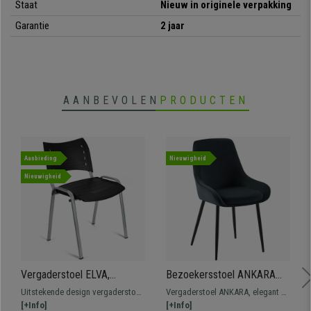
Staat
Nieuw in originele verpakking
Garantie
2 jaar
AANBEVOLEN
PRODUCTEN
Aanbieding
Nieuwigheid
Nieuwigheid
Vergaderstoel ELVA,
Bezoekersstoel ANKARA
Stapelbaar en Praktisch,
FLUWEEL, Stevig en
Uitstekende design vergaderstoel
Vergaderstoel ANKARA, elegant en
Hoge Kwaliteit, Kleur Zwart
Comfortabel, Zwarte Poten,
ELVA. Het perfecte model voor wie
[+Info]
stevig design, ideaal voor uw
[+Info]