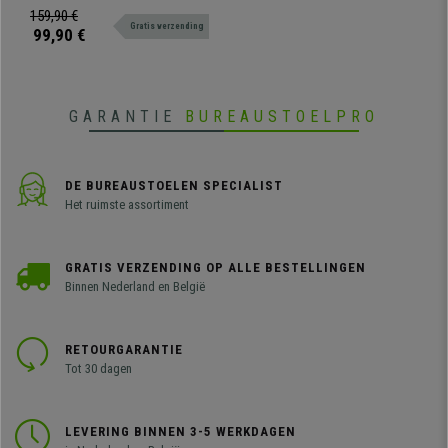
Blauw
Dit model heeft een opklapbaar
159,90 €
Gratis verzending
schrijftafeltje. De perfecte stoel
99,90 €
voor scholen, trainingsruimtes of
elk ander evenement waar een
stoel met een tafeltje meegenomen
is.
GARANTIE
BUREAUSTOELPRO
DE BUREAUSTOELEN SPECIALIST
Het ruimste assortiment
GRATIS VERZENDING OP ALLE BESTELLINGEN
Binnen Nederland en België
RETOURGARANTIE
Tot 30 dagen
LEVERING BINNEN 3-5 WERKDAGEN