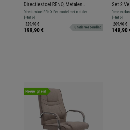
Directiestoel RENO, Metalen
Set 2 Ve
Structuur, Grote Rugleuning, Bekleed
Metalen 
Directiestoel RENO. Een model met metalen
Deze exclus
in Leder, Grijs
structuur, een gevulde zitting en rugleuning,
[+Info]
uw gasten of
[+Info]
bekleed met gestikt leder. Opvalllend is de grote
Hun aantrekk
329,90 €
209,90 €
Gratis verzending
rugleuning met geïntegreerde hoofdsteun.
maken hen h
199,90 €
149,90 
Nieuwigheid