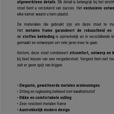
afgewerkteee details
. Elk detail is belangrijk bij het in
stoel bent u verzekerd van succes. Het
exclusieve ontw
elke kamer waarin u hem plaatst.
De materialen die gebruikt zijn om deze stoel te ma
Het
metalen frame garandeert de robuustheid en s
de
stoffen bekleding
is opmerkelijk en in verschillende kl
gemaakt en ontworpen om vele jaren mee te gaan.
Kortom, deze stoel combineert
zitcomfort, ontwerp en kw
bij heet kiezen van een vergaderstoel. Vergeet hem niet to
zult er geen spijt van krijgen.
•
Elegante, gewatteerde metalen armleuningen
• Zitting en rugleuning bekleed met kwaliteitsstof
•
Dikke en comfortabele vulling
• Zeer resistent metalen frame
•
Aantrekkelijk modern design