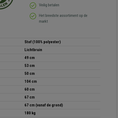
Veilig betalen
Het breedste assortiment op de
markt
Stof (100% polyester)
Lichtbruin
49 cm
53 cm
50 cm
104 cm
60 cm
67 cm
67 cm
(vanaf de grond)
180 kg