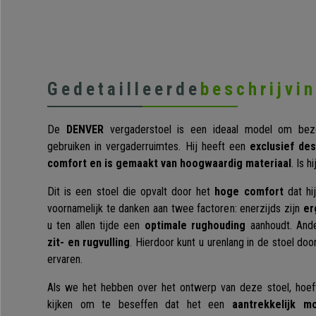
Gedetailleerde
beschrijvi
De
DENVER
vergaderstoel is een ideaal model om bez
gebruiken in vergaderruimtes. Hij heeft een
exclusief de
comfort en is gemaakt van hoogwaardig materiaal
. Is 
Dit is een stoel die opvalt door het
hoge comfort
dat hij
voornamelijk te danken aan twee factoren: enerzijds zijn
er
u ten allen tijde een
optimale rughouding
aanhoudt. Ande
zit- en rugvulling
. Hierdoor kunt u urenlang in de stoel d
ervaren.
Als we het hebben over het ontwerp van deze stoel, hoeft
kijken om te beseffen dat het een
aantrekkelijk mo