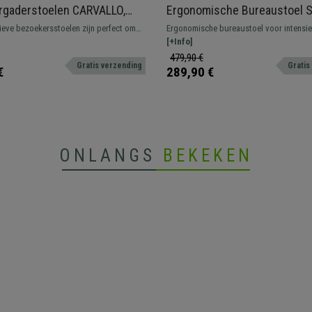
rgaderstoelen CARVALLO,
Ergonomische Bureaustoel 
Structuur, Stapelbaar, Zwart
Professioneel Gebruik 8 uur,
ieve bezoekersstoelen zijn perfect om
Ergonomische bureaustoel voor intensie
Ontwerp, Grijs
 klanten een kwaliteitszetel te bieden.
professioneel gebruik. Uitstekende kwali
[+Info]
elijke design, materialen en comfort
verchroomd aluminium elementen.
479,90 €
Gratis verzending
Gratis
et ideale model.
€
289,90 €
ONLANGS
BEKEKEN