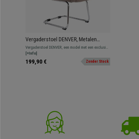
Vergaderstoel DENVER, Metalen
Structuur, Bekleed in Lichtbruine Stof
Vergaderstoel DENVER, een model met een exclusief
design en van hoge kwaliteit. De stoel valt op door
[+Info]
zijn ergonomische ontwerp en zijn dikke en
199,90 €
Zonder Stock
comfortabele vulling bekleed met kwaliteitsstof.