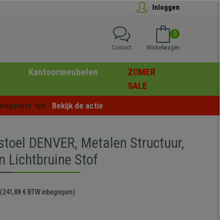
Inloggen
0
Contact
Winkelwagen
Kantoormeubelen
ZOMER
SALE
eperkte tijd - 
Bekijk de actie
 -
stoel DENVER, Metalen Structuur,
n Lichtbruine Stof
(241,88 € BTW inbegrepen)