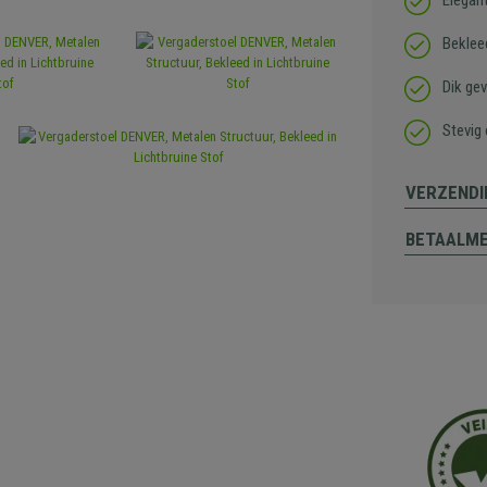
Elegan
Beklee
Dik gev
Stevig
VERZENDI
BETAALM