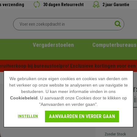
is verzending
30 dagen Retourrecht
2 jaar Garantie
Vergaderstoelen
Computerbureaus
ruitverkoop bij bureaustoelpro! Exclusieve kortingen voor een b
We gebruiken onze eigen cookies en cookies van derden om
het verkeer op onze website te analyseren en uw navigatie te
Vergader
bestuderen. U kan meer informatie vinden in ons
Bekleed i
Cookiebeleid
. U aanvaardt onze Cookies door te klikken op
"Aanvaarden en verder gaan".
AANVAARDEN EN VERDER GAAN
INSTELLEN
199,90 €
Zonder Stock