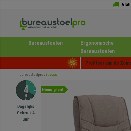
Grat
Bureaustoelen
Ergonomische
Bureaustoelen
Profiteer van de Zome
bureaustoelpro
Speciaal
Nieuwigheid
Dagelijks
Gebruik 4
uur