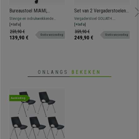
Bureaustoel MIAMI,
Set van 2 Vergaderstoelen
Lendensteun, Verstelbare
GOLIATH, Metalen Structuur,
Stevige en indrukwekkende
Vergaderstoel GOLIATH.
armleuningen, Comfortabel
Dikke Vulling en elegant
bureaustoel met lendensteun.
[+Info]
Comfortabele zitting en
[+Info]
en Robuust, Groen
ontwerp, in Beige Leder
Zitting met dikke vulling en
rugleuning met dikke vulling,
259,90 €
359,90 €
Gratis verzending
Gratis verzending
verstelbare armleuningen voor
bekleed met hoogwaardig
139,90 €
249,90 €
optimaal comfort.
synthetisch leder.
ONLANGS
BEKEKEN
Aanbieding