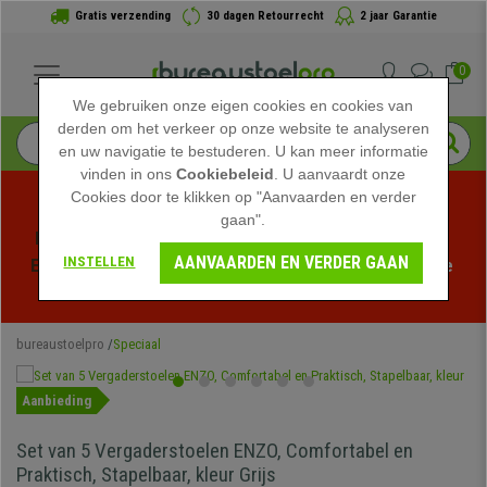
Gratis verzending
30 dagen Retourrecht
2 jaar Garantie
0
We gebruiken onze eigen cookies en cookies van
derden om het verkeer op onze website te analyseren
en uw navigatie te bestuderen. U kan meer informatie
vinden in ons
Cookiebeleid
. U aanvaardt onze
Cookies door te klikken op "Aanvaarden en verder
gaan".
Profiteer van de Zomeruitverkoop bij bureaustoelpro! 
AANVAARDEN EN VERDER GAAN
INSTELLEN
Exclusieve kortingen voor een beperkte tijd - 
Bekijk de 
actie
 -
bureaustoelpro
Speciaal
Aanbieding
Set van 5 Vergaderstoelen ENZO, Comfortabel en
Praktisch, Stapelbaar, kleur Grijs