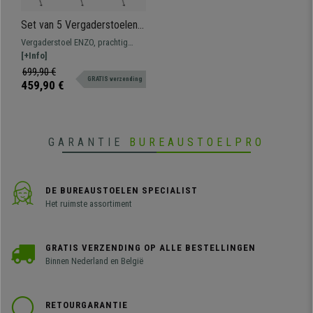
Set van 5 Vergaderstoelen
ENZO, Comfortabel en
Vergaderstoel ENZO, prachtig
Praktisch, Stapelbaar, kleur
avant-garde design. Perfect voor
[+Info]
Grijs
wachtkamers of vergaderruimtes.
699,90 €
GRATIS verzending
Verkrijgbaar in verschillende
459,90 €
kleuren.
GARANTIE
BUREAUSTOELPRO
DE BUREAUSTOELEN SPECIALIST
Het ruimste assortiment
GRATIS VERZENDING OP ALLE BESTELLINGEN
Binnen Nederland en België
RETOURGARANTIE