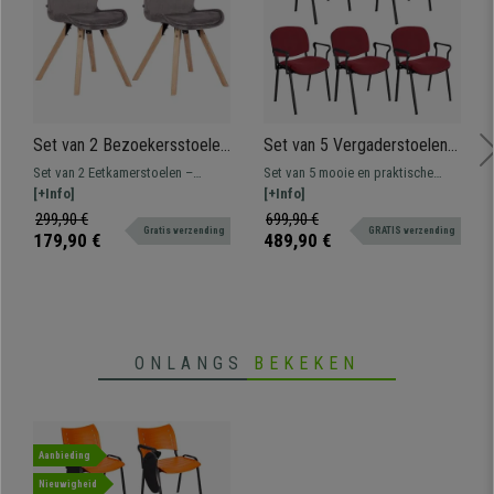
Set van 2 Bezoekersstoelen
Set van 5 Vergaderstoelen
KALI, Poten van
MOBY BASE, met
Set van 2 Eetkamerstoelen –
Set van 5 mooie en praktische
Beukenhout, Gestoffeerde
Armleuningen, Comfortabel
Wachtkamerstoel met een modern
[+Info]
vergaderstoelen MOBY BASE, een
[+Info]
Zitting, Lichtgrijs Fluweel
en Praktisch, Zwarte Poten
en levendig design met houten
typische vergaderstoel om in
299,90 €
699,90 €
en Bordeaux Stof
Gratis verzending
GRATIS verzending
poten. Diverse uitvoeringen en
wacht- of vergaderruimtes te
179,90 €
489,90 €
kleuren leverbaar.
plaatsen voor klanten of
bezoekers.
ONLANGS
BEKEKEN
Aanbieding
Nieuwigheid