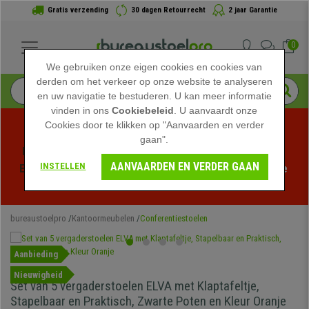
Gratis verzending
30 dagen Retourrecht
2 jaar Garantie
0
We gebruiken onze eigen cookies en cookies van
derden om het verkeer op onze website te analyseren
en uw navigatie te bestuderen. U kan meer informatie
vinden in ons
Cookiebeleid
. U aanvaardt onze
Cookies door te klikken op "Aanvaarden en verder
gaan".
Profiteer van de Zomeruitverkoop bij bureaustoelpro! 
AANVAARDEN EN VERDER GAAN
INSTELLEN
Exclusieve kortingen voor een beperkte tijd - 
Bekijk de 
actie
 -
bureaustoelpro
Kantoormeubelen
Conferentiestoelen
Aanbieding
Nieuwigheid
Set van 5 vergaderstoelen ELVA met Klaptafeltje,
Stapelbaar en Praktisch, Zwarte Poten en Kleur Oranje