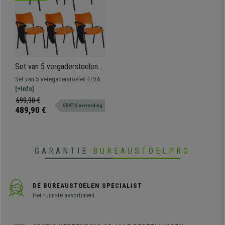
Set van 5 vergaderstoelen
ELVA met Klaptafeltje,
Set van 5 Veregaderstoelen ELVA
Stapelbaar en Praktisch,
met Klaptafeltje. Het perfecte
[+Info]
Zwarte Poten en Kleur
model voor wie op zoek is naar
699,90 €
Oranje
GRATIS verzending
stevigheid, comfort en
489,90 €
gebruiksgemak. Ideaal voor
wachtkamers, vergaderruimtes,
conferenties, etc.
GARANTIE
BUREAUSTOELPRO
DE BUREAUSTOELEN SPECIALIST
Het ruimste assortiment