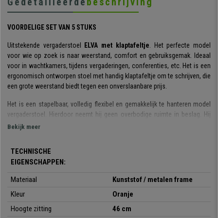
Gedetailleerde
beschrijving
VOORDELIGE SET VAN 5 STUKS
Uitstekende vergaderstoel
ELVA met klaptafeltje
. Het perfecte model
voor wie op zoek is naar weerstand, comfort en gebruiksgemak. Ideaal
voor in wachtkamers, tijdens vergaderingen, conferenties, etc. Het is een
ergonomisch ontworpen stoel met handig klaptafeltje om te schrijven, die
een grote weerstand biedt tegen een onverslaanbare prijs.
Het is een stapelbaar, volledig flexibel en gemakkelijk te hanteren model
vergaderstoel. Hierdoor neemt hij geen overbodige ruimte in beslag. Hij
wordt
GEMONTEERD GELEVERD.
Bekijk meer
Zijn gelaagde ontwerp is stijlvol en elegant: de zitting en de rugleuning zijn
TECHNISCHE
zeer
resistent en flexibel.
EIGENSCHAPPEN:
Perfect om uw klanten of gasten een comfortabele stoel van hoge
Materiaal
Kunststof / metalen frame
kwaliteit te bieden. De structuur bestaat uit een stalen frame met 4 zwarte
poten.
Kleur
Oranje
Hoogte zitting
46 cm
Hij is verkrijgbaar in
verschillende kleuren
, zodat u degene kunt kiezen