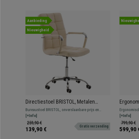
Aanbieding
Nieuwighe
Nieuwigheid
Directiestoel BRISTOL, Metalen
Ergonomi
Structuur en Armleuningen, Bekleed
Groen Le
Bureaustoel BRISTOL, onverslaanbare prijs en
Ergonomisch
met Beige Leder
Dik Kus
kwaliteit. Een model met een metalen structuur,
[+Info]
met veel co
[+Info]
gewatteerde zitting en rugleuning, en hoge kwaliteit
professione
259,90 €
799,90 €
Gratis verzending
en comfort
materiaal.
139,90 €
599,90 