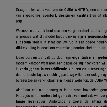
Graag stellen we u voor aan de
CUBA WHITE V
, een uitzo
van
ergonomie, comfort, design en kwaliteit
en dit all
prijs.
Wanneer u op zoek bent naar een vergaderstoel, bent u tege
is precies wat dit model biedt dankzij zijn
ergonomisch
rugsteun
stelt u in staat om uw rug in een goede houdi
dikke vulling
is ideaal om er urenlang comfortabel op te zit
Deze bureaustoel valt op door zijn
eigentijdse en gedu
modern kantoor waar men een bepaalde stijl naar voren wil
is
verkrijgbaar in verschillende kleuren en uitvoeringe
dat het beste bij uw inrichting past. Wij willen u er ook gra
bureaustoelen verkrijgbaar zijn in onze webshop, de CUBA 
Alsof dat nog niet genoeg is, is de stoel bovendien gem
Enerzijds is het
onderstel gemaakt van metaal
, wat zor
lange levensduur
. Anderzijds is zowel de zitting a