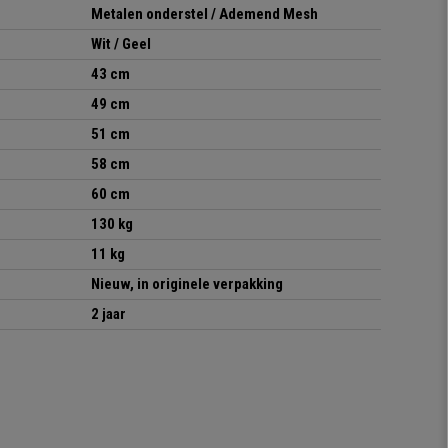
Metalen onderstel / Ademend Mesh
Wit / Geel
43 cm
49 cm
51 cm
58 cm
60 cm
130 kg
11 kg
Nieuw, in originele verpakking
2 jaar