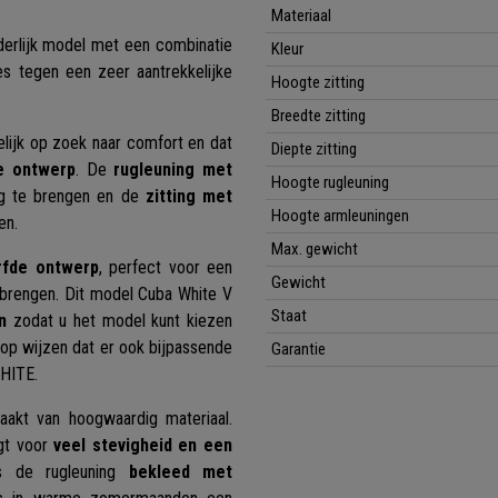
Materiaal
nderlijk model met een combinatie
Kleur
es tegen een zeer aantrekkelijke
Hoogte zitting
Breedte zitting
lijk op zoek naar comfort en dat
Diepte zitting
e ontwerp
. De
rugleuning met
Hoogte rugleuning
ng te brengen en de
zitting met
Hoogte armleuningen
ten.
Max. gewicht
rfde ontwerp
, perfect voor een
Gewicht
 brengen. Dit model Cuba White V
Staat
n
zodat u het model kunt kiezen
ag op wijzen dat er ook bijpassende
Garantie
WHITE.
aakt van hoogwaardig materiaal.
gt voor
veel stevigheid en een
ls de rugleuning
bekleed met