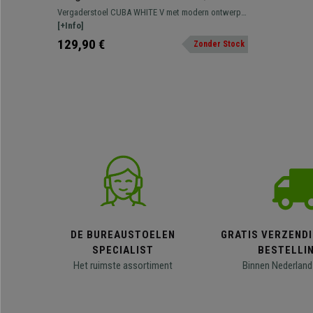
Metalen Onderstel, van Ademend
Vergaderstoel CUBA WHITE V met modern ontwerp,
Mesh in de Kleur Geel
ademende mesh bekleding en verkrijgbaar in diverse
[+Info]
kleuren.
129,90 €
Zonder Stock
DE BUREAUSTOELEN
GRATIS VERZENDI
SPECIALIST
BESTELLI
Het ruimste assortiment
Binnen Nederland 