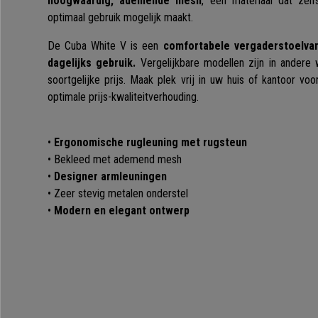
hoogwaardig, ademende mesh
, een materiaal dat ze
optimaal gebruik mogelijk maakt.
De Cuba White V is een
comfortabele vergaderstoelvan
dagelijks gebruik.
Vergelijkbare modellen zijn in andere 
soortgelijke prijs. Maak plek vrij in uw huis of kantoor v
optimale prijs-kwaliteitverhouding.
•
Ergonomische rugleuning met rugsteun
• Bekleed met ademend mesh
•
Designer armleuningen
• Zeer stevig metalen onderstel
•
Modern en elegant ontwerp