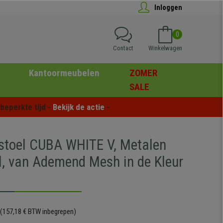
Inloggen
0
Contact
Winkelwagen
Kantoormeubelen
ZOMER
SALE
eperkte tijd - 
Bekijk de actie
 -
stoel CUBA WHITE V, Metalen
l, van Ademend Mesh in de Kleur
(157,18 € BTW inbegrepen)