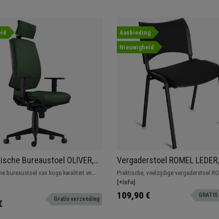
id
Aanbieding
Nieuwigheid
sche Bureaustoel OLIVER,
Vergaderstoel ROMEL LEDER,
der, Hoofdsteun, Gebruik 8h,
Comfortabele Zitting, Stapelb
e bureaustoel van hoge kwaliteit en
Praktische, veelzijdige vergaderstoel 
sen
Zwarte Poten, Zwart
mfort. Model geschikt voor
Comfortabel, bestendig en met een moo
[+Info]
el gebruik, gemaakt van hoogwaardig
ontwerp.
109,90 €
GRATIS 
Gratis verzending
€