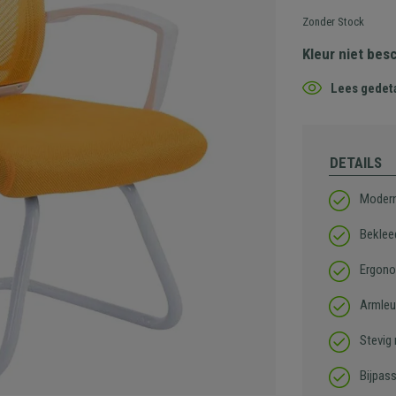
Zonder Stock
Kleur niet bes
Lees gedeta
DETAILS
Modern
Beklee
Ergono
Armleu
Stevig
Bijpas