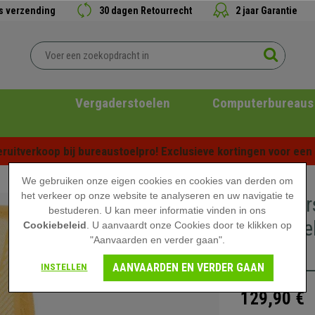
is verzending
30 dagen Retourrecht
2 jaar Garantie
Vergaderstoelen
Computerbureaus
ruitverkoop bij bureaustoelpro! Exclusieve kortingen voor een b
We gebruiken onze eigen cookies en cookies van derden om
het verkeer op onze website te analyseren en uw navigatie te
Vergader
bestuderen. U kan meer informatie vinden in ons
Onderste
Cookiebeleid
. U aanvaardt onze Cookies door te klikken op
"Aanvaarden en verder gaan".
Geel
AANVAARDEN EN VERDER GAAN
INSTELLEN
129,90 €