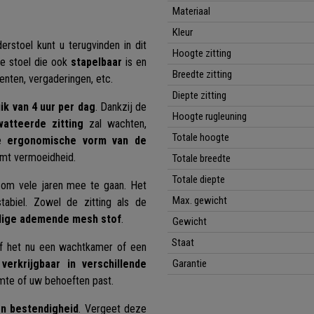
Materiaal
Kleur
rstoel kunt u terugvinden in dit
Hoogte zitting
ge stoel die ook
stapelbaar
is en
Breedte zitting
nten, vergaderingen, etc.
Diepte zitting
ik van 4 uur per dag
. Dankzij de
Hoogte rugleuning
watteerde zitting
zal wachten,
Totale hoogte
De
ergonomische vorm van de
mt vermoeidheid.
Totale breedte
Totale diepte
om vele jaren mee te gaan. Het
Max. gewicht
abiel. Zowel de zitting als de
dige ademende mesh stof
.
Gewicht
Staat
 of het nu een wachtkamer of een
n
verkrijgbaar in verschillende
Garantie
imte of uw behoeften past.
en bestendigheid
. Vergeet deze