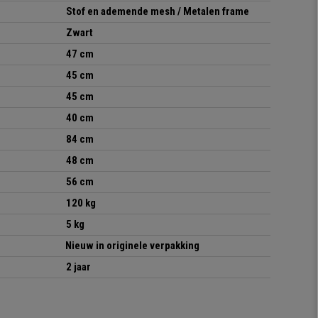
Stof en ademende mesh / Metalen frame
Zwart
47 cm
45 cm
45 cm
40 cm
84 cm
48 cm
56 cm
120 kg
5 kg
Nieuw in originele verpakking
2 jaar