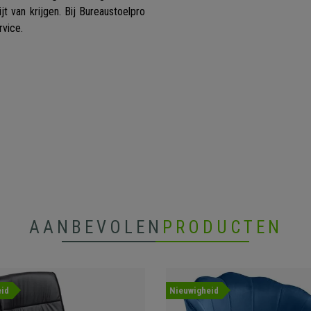
t van krijgen. Bij Bureaustoelpro
rvice.
AANBEVOLEN
PRODUCTEN
id
Nieuwigheid