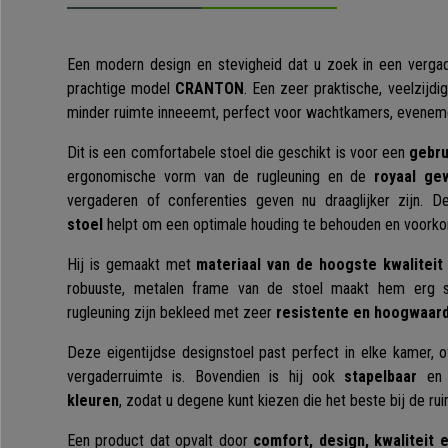
Een modern design en stevigheid dat u zoek in een vergade
prachtige model
CRANTON
. Een zeer praktische, veelzijdi
minder ruimte inneeemt, perfect voor wachtkamers, eveneme
Dit is een comfortabele stoel die geschikt is voor een
gebru
ergonomische vorm van de rugleuning en de
royaal ge
vergaderen of conferenties geven nu draaglijker zijn. 
stoel
helpt om een optimale houding te behouden en voorko
Hij is gemaakt met
materiaal van de hoogste kwaliteit
robuuste, metalen frame van de stoel maakt hem erg st
rugleuning zijn bekleed met zeer
resistente en hoogwaar
Deze eigentijdse designstoel past perfect in elke kamer,
vergaderruimte is. Bovendien is hij ook
stapelbaar
e
kleuren
, zodat u degene kunt kiezen die het beste bij de ru
Een product dat opvalt door
comfort, design, kwaliteit 