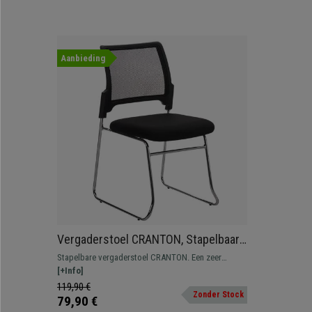
Aanbieding
Vergaderstoel CRANTON, Stapelbaar,
Metalen Frame, Stof en Ademende
Stapelbare vergaderstoel CRANTON. Een zeer
Mesh Bekleding, Zwart
veelzijdig model met een robuust metalen frame
[+Info]
bekleed met stof en ademende mesh.
119,90 €
Zonder Stock
79,90 €