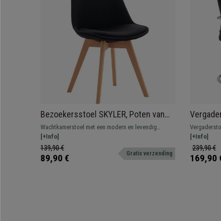
Bezoekersstoel SKYLER, Poten van
Vergade
Beukenhout, Gestoffeerde Zitting,
Structuur
Wachtkamerstoel met een modern en levendig
Vergadersto
Zwart
Leder
design, comfortabel gestoffeerd en met houten
[+Info]
rugleuning m
[+Info]
poten. Diverse uitvoeringen en kleuren leverbaar.
hoogwaardig
139,90 €
239,90 €
Gratis verzending
89,90 €
169,90 