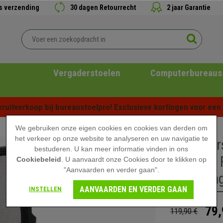
is verzending
30 dagen Retourrecht
2 jaar Garantie
Vergaderstoelen
Computerbureaus
ruitverkoop bij bureaustoelpro! Exclusieve kortingen voor een b
We gebruiken onze eigen cookies en cookies van derden om
het verkeer op onze website te analyseren en uw navigatie te
Vergader
bestuderen. U kan meer informatie vinden in ons
Metalen 
Cookiebeleid
. U aanvaardt onze Cookies door te klikken op
"Aanvaarden en verder gaan".
Bekledin
AANVAARDEN EN VERDER GAAN
INSTELLEN
79,
119,90 €