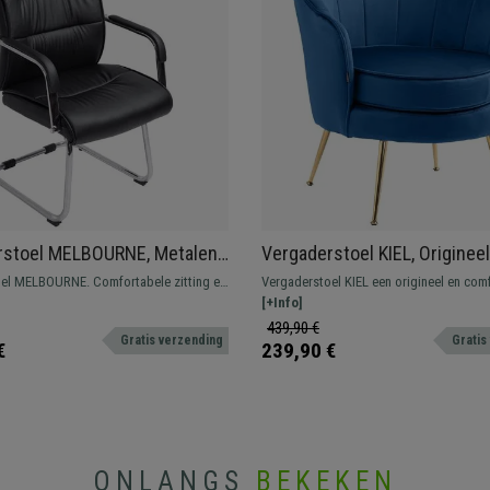
rstoel MELBOURNE, Metalen
Vergaderstoel KIEL, Origineel
, Dikke Vulling in Zwart
Ontwerp, Gouden Metalen Po
el MELBOURNE. Comfortabele zitting en
Vergaderstoel KIEL een origineel en com
Blauwe Fluwelen Stof
et dikke vulling, bekleed met
model, zal een unieke touch geven aan u
[+Info]
 synthetisch leder.
439,90 €
Gratis verzending
Gratis
€
239,90 €
ONLANGS
BEKEKEN