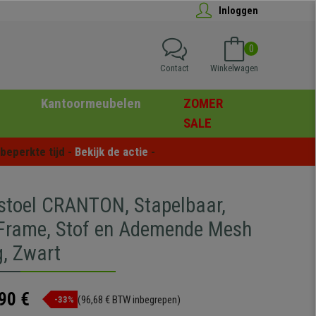
Inloggen
0
Contact
Winkelwagen
Kantoormeubelen
ZOMER
SALE
eperkte tijd - 
Bekijk de actie
 -
stoel CRANTON, Stapelbaar,
Frame, Stof en Ademende Mesh
g, Zwart
90 €
(96,68 € BTW inbegrepen)
-33%