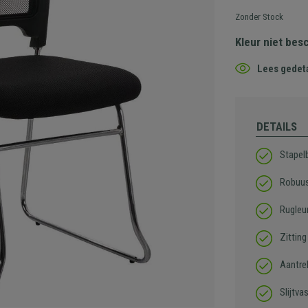
Zonder Stock
Kleur niet bes
Lees gedeta
DETAILS
Stapel
Robuus
Rugleu
Zitting
Aantrek
Slijtva