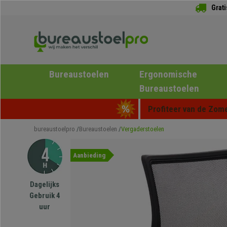
Grat
Bureaustoelen
Ergonomische
Bureaustoelen
Profiteer van de Zome
bureaustoelpro
Bureaustoelen
Vergaderstoelen
Aanbieding
Dagelijks
Gebruik 4
uur