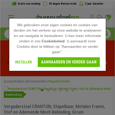
Gratis verzending
30 dagen Retourrecht
2 jaar Garantie
0
We gebruiken onze eigen cookies en cookies van
derden om het verkeer op onze website te analyseren
en uw navigatie te bestuderen. U kan meer informatie
vinden in ons
Cookiebeleid
. U aanvaardt onze
Cookies door te klikken op "Aanvaarden en verder
gaan".
Profiteer van de Zomeruitverkoop bij bureaustoelpro! 
AANVAARDEN EN VERDER GAAN
INSTELLEN
Exclusieve kortingen voor een beperkte tijd - 
Bekijk de 
actie
 -
bureaustoelpro
Bureaustoelen
Vergaderstoelen
Aanbieding
Vergaderstoel CRANTON, Stapelbaar, Metalen Frame,
Stof en Ademende Mesh Bekleding, Groen