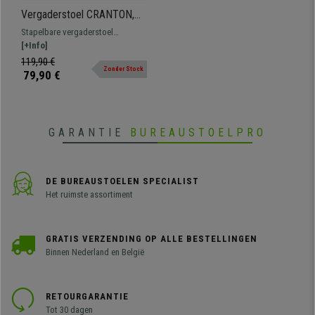
Vergaderstoel CRANTON,
Stapelbaar, Metalen Frame,
Stapelbare vergaderstoel
Stof en Ademende Mesh
CRANTON. Een zeer veelzijdig
[+Info]
Bekleding, Groen
model met een robuust metalen
119,90 €
Zonder Stock
frame bekleed met stof en
79,90 €
ademende mesh.
GARANTIE
BUREAUSTOELPRO
DE BUREAUSTOELEN SPECIALIST
Het ruimste assortiment
GRATIS VERZENDING OP ALLE BESTELLINGEN
Binnen Nederland en België
RETOURGARANTIE
Tot 30 dagen