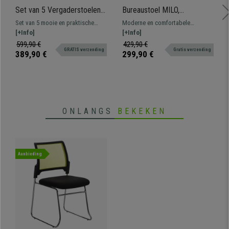
Set van 5 Vergaderstoelen
Bureaustoel MILO,
MOBY BASE, Erg Praktisch,
Verstelbare Armleuningen,
Set van 5 mooie en praktische
Moderne en comfortabele
Ongelooflijke Prijs, Kleur
Lendensteun, Bordeaux Stof
vergaderstoelen MOBY BASE, een
[+Info]
ergonomische stoel, het perfecte
[+Info]
Oranje en Zwarte Poten
typische vergaderstoel om in
model voor professioneel gebruik
599,90 €
429,90 €
GRATIS verzending
Gratis verzending
wacht- of vergaderruimtes te
gezien zijn grote stevigheid en
389,90 €
299,90 €
plaatsen voor klanten of
comfort.
bezoekers.
ONLANGS
BEKEKEN
Aanbieding