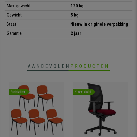
• Ademende rugleuning en gewatteerde zitting
Max. gewicht
120 kg
•
Zeer resistent, metalen frame
• Fris modern design, diverse kleuren
Gewicht
5 kg
•
Productiekwaliteit, resistent
Staat
Nieuw in originele verpakking
Garantie
2 jaar
AANBEVOLEN
PRODUCTEN
Aanbieding
Nieuwigheid