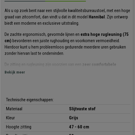
Als u op zoek bent naar een stijlvolle kwaliteitsbureaustoel, met een hoge
graad van zitcomfort, dan vindt u dat in dit model
Hannibal
. Zijn ontwerp
biedt een moderne en exclusieve uitstraling.
De zachte ergonomisch, gevormde lijnen en
extra hoge rugleuning (75
cm)
bevorderen een juiste rughouding en voorkomen vermoeidheid.
Hierdoor kunt u hem probleemloos gedurende meerdere uren gebruiken
zonder hiervan last te ondervinden.
De zitting en rugleuning zijn voorzien van een
zeer comfortabele
vulling
, die door zijn hoge dichtheid een aangenaam zitcomfort geven
Bekijk meer
aan de gebruiker. De
armleuningen zijn in hoogte
verstelbaar
waardoor u gemakkelijk de juiste houding kan vinden.
Vernoemenswaardig is het
verstelbaar kantelmechanisme
, een
Technische eigenschappen:
eigenschap die u in staat stelt de kantelbeweging van de stoel naar wens
in te stellen en te vergrendelen. Dit verhoogt de bewegingsvrijheid
Materiaal
Slijtvaste stof
aanzienlijk en biedt een hoger zitcomfort.
Kleur
Grijs
Door zijn ergonomie en hoge mate van comfort is dit model zeer geschikt
Hoogte zitting
47 - 60 cm
voor een
intensief gebruik op kantoor (tot 8 uur/dag).