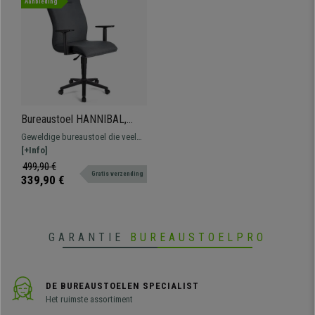
Aanbieding
Bureaustoel HANNIBAL,
Hoge Rugleuning,
Geweldige bureaustoel die veel
Verstelbare Armleuningen, in
comfort biedt tijdens het
[+Info]
Stof, Grijs
dagelijkse gebruik. Verkrijgbaar in
499,90 €
Gratis verzending
verschillende kleuren en
339,90 €
afwerkingen.
GARANTIE
BUREAUSTOELPRO
DE BUREAUSTOELEN SPECIALIST
Het ruimste assortiment