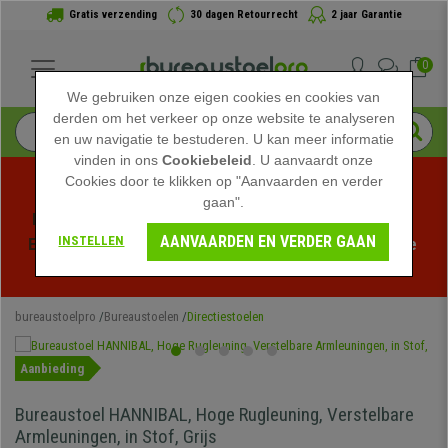
Gratis verzending
30 dagen Retourrecht
2 jaar Garantie
0
We gebruiken onze eigen cookies en cookies van
derden om het verkeer op onze website te analyseren
en uw navigatie te bestuderen. U kan meer informatie
vinden in ons
Cookiebeleid
. U aanvaardt onze
Cookies door te klikken op "Aanvaarden en verder
gaan".
Profiteer van de Zomeruitverkoop bij bureaustoelpro! 
AANVAARDEN EN VERDER GAAN
INSTELLEN
Exclusieve kortingen voor een beperkte tijd - 
Bekijk de 
actie
 -
bureaustoelpro
Bureaustoelen
Directiestoelen
Aanbieding
Bureaustoel HANNIBAL, Hoge Rugleuning, Verstelbare
Armleuningen, in Stof, Grijs