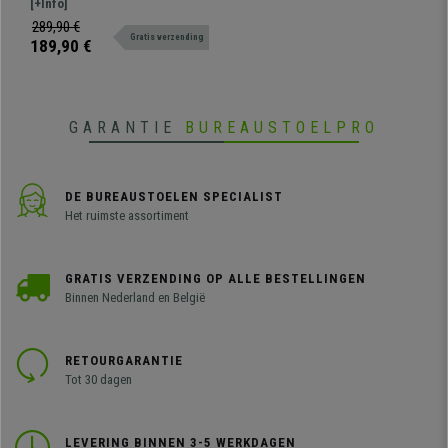
afmetingen 117x68 en verstelbare
[+Info]
hoogte van 62 tot 92 cm.
289,90 €
Gratis verzending
Kantelbaar oppervlak, perfect
189,90 €
voor studie (gebruik vanaf 4 jaar)
met modern design, afgeronde
afwerking voor een ongelooflijke
prijs.
GARANTIE
BUREAUSTOELPRO
DE BUREAUSTOELEN SPECIALIST
Het ruimste assortiment
GRATIS VERZENDING OP ALLE BESTELLINGEN
Binnen Nederland en België
RETOURGARANTIE
Tot 30 dagen
LEVERING BINNEN 3-5 WERKDAGEN