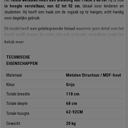
Het
ruime werkblad heeft een afmeting van 118cm x 68 cm
. Hij is ook
in hoogte verstelbaar, van 62 tot 92 cm
, ideaal voor kinderen en
studenten. Hij heeft een haak om de rugzak op te hangen, echt handig
voor dagelijks gebruik.
Dit model heeft
een geïntegreerde liniaal
waarmee geen detail over het
hoofd wordt gezien. De poten zijn ook in hoogte verstelbaar zodat het
van kinderen tot volwassenen kan worden gebruikt. Hij beschikt ook over
Bekijk meer
een
ruimte om potloden, pennen,... goed georganiseerd en heel
dicht bij de hand te houden.
TECHNISCHE
De materialen (zowel structuur als oppervlak) zijn van topkwaliteit,
EIGENSCHAPPEN:
zeer
robuust en ontworpen om jarenlang mee te gaan.
Materiaal
Metalen Structuur / MDF-hout
Twijfel niet langer, een bureau koopt u maar één keer en gaat een leven
Kleur
Grijs
lang mee. Nu extra voordelig bij bureaustoelpro.
Totale breedte
118 cm
Totale diepte
68 cm
• Ergonomisch bureau voor jongeren
62-92CM
• Kantelbaar werkblad met 10 standen + Liniaal
Totale hoogte
• Met ruimte om de rugzak te plaatsen
Gewicht
20 kg
• Structuur in gelakt staal