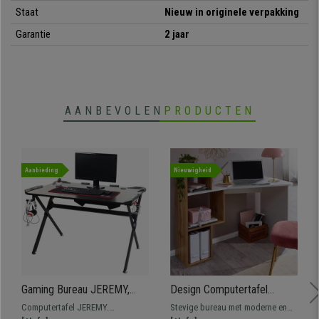
• Geweldige kwaliteit en afwerking
Staat
Nieuw in originele verpakking
• Hoogteverstelling in meerdere standen
Garantie
2 jaar
• Montage-instructies inbegrepen
AANBEVOLEN
PRODUCTEN
Aanbieding
Nieuwigheid
Gaming Bureau JEREMY,
Design Computertafel
168x66x92,5cm, in Metalen
CUORE, 120x60x95cm, met
Computertafel JEREMY.
Stevige bureau met moderne en
Structuur en Zwart Houten
Opbergmeubel, in Wit Hout