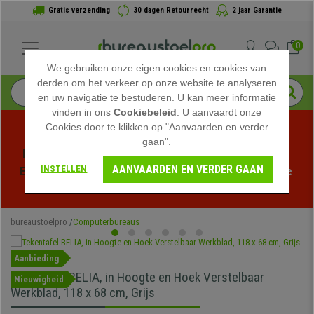
Gratis verzending
30 dagen Retourrecht
2 jaar Garantie
0
We gebruiken onze eigen cookies en cookies van
derden om het verkeer op onze website te analyseren
en uw navigatie te bestuderen. U kan meer informatie
vinden in ons
Cookiebeleid
. U aanvaardt onze
Cookies door te klikken op "Aanvaarden en verder
gaan".
Profiteer van de Zomeruitverkoop bij bureaustoelpro! 
AANVAARDEN EN VERDER GAAN
INSTELLEN
Exclusieve kortingen voor een beperkte tijd - 
Bekijk de 
actie
 -
bureaustoelpro
Computerbureaus
Aanbieding
Tekentafel BELIA, in Hoogte en Hoek Verstelbaar
Nieuwigheid
Werkblad, 118 x 68 cm, Grijs