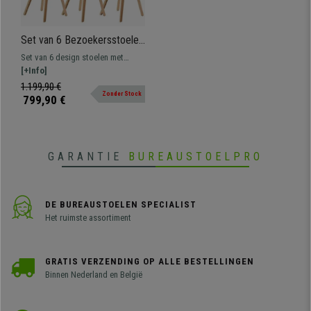
Set van 6 Bezoekersstoelen
BOLONIA, Natuurlijke Houten
Set van 6 design stoelen met
Frame, met Bruine Stof
dikke, comfortabele vulling
[+Info]
bekleed met hoogwaardige stof.
1.199,90 €
Zonder Stock
799,90 €
GARANTIE
BUREAUSTOELPRO
DE BUREAUSTOELEN SPECIALIST
Het ruimste assortiment
GRATIS VERZENDING OP ALLE BESTELLINGEN
Binnen Nederland en België