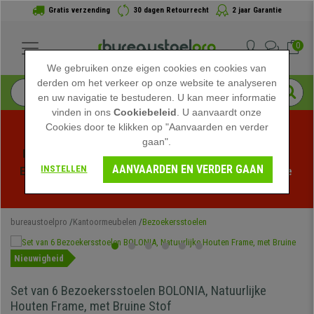
Gratis verzending
30 dagen Retourrecht
2 jaar Garantie
0
We gebruiken onze eigen cookies en cookies van
derden om het verkeer op onze website te analyseren
en uw navigatie te bestuderen. U kan meer informatie
vinden in ons
Cookiebeleid
. U aanvaardt onze
Cookies door te klikken op "Aanvaarden en verder
gaan".
Profiteer van de Zomeruitverkoop bij bureaustoelpro! 
AANVAARDEN EN VERDER GAAN
INSTELLEN
Exclusieve kortingen voor een beperkte tijd - 
Bekijk de 
actie
 -
bureaustoelpro
Kantoormeubelen
Bezoekersstoelen
Nieuwigheid
Set van 6 Bezoekersstoelen BOLONIA, Natuurlijke
Houten Frame, met Bruine Stof