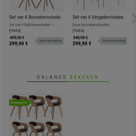
Set van 4 Bezoekersstoelen
Set van 4 Vergaderstoelen
KALI, Poten van
HERCULES, Metalen
Set van 4 Eetkamerstoelen –
Deze bezoekersstoelen
Beukenhout, Gestoffeerde
Structuur, Stapelbaar, Kleur
Wachtkamerstoel met een modern
[+Info]
onderscheiden zich door hun
[+Info]
Zitting, Wit Leder
Rood
en levendig design, comfortabel
aantrekkelijk design, hoogwaardig
499,90 €
349,90 €
Gratis verzending
Gratis verzending
gestoffeerd en met houten poten.
materiaal, veelzijdigheid en de
299,90 €
299,90 €
Diverse uitvoeringen en kleuren
comfortabele zitting
leverbaar.
ONLANGS
BEKEKEN
Nieuwigheid