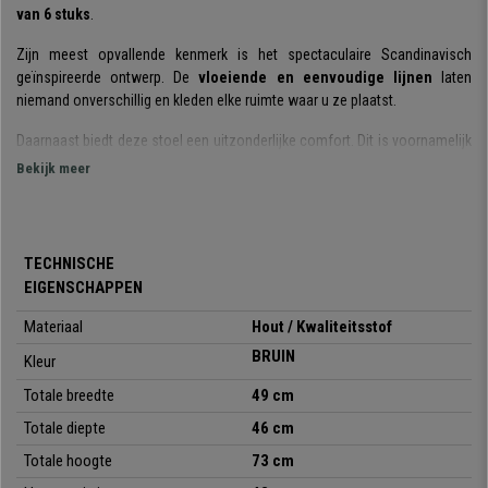
van 6 stuks
.
Zijn meest opvallende kenmerk is het spectaculaire Scandinavisch
geïnspireerde ontwerp. De
vloeiende en eenvoudige lijnen
laten
niemand onverschillig en kleden elke ruimte waar u ze plaatst.
Daarnaast biedt deze stoel een uitzonderlijke comfort. Dit is voornamelijk
vanwege
de dikke vulling, de brede zitting en de rugleuning met
Bekijk meer
geïntegreerde armleuningen.
Voor de vervaardiging van dit model zijn
materialen van superieure
kwaliteit
gekozen. De frame en poten zijn gemaakt van hout van hoge
TECHNISCHE
kwaliteit dat zijn natuurlijke nerf laat zien. De g
ewatteerde zitting en
EIGENSCHAPPEN
rugleuning zijn bekleed met 100% polyester stof,
een
onderhoudsvriendelijk materiaal.
Materiaal
Hout / Kwaliteitsstof
BRUIN
Kortom, dit model biedt
design, comfort en kwaliteit.
Bij Bureaustoelpro
Kleur
bieden we hem u aan voor een werkelijk onverslaanbare prijs. Mis deze
Totale breedte
49 cm
kans niet en geef uw huis een bijzondere design touch!
Totale diepte
46 cm
Totale hoogte
73 cm
•
Zeer exclusief actueel design