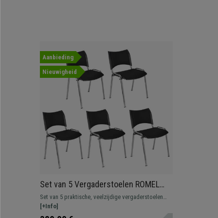
Aanbieding
Nieuwigheid
Set van 5 Vergaderstoelen ROMEL
LEDER, Comfortabele Zitting,
Set van 5 praktische, veelzijdige vergaderstoelen
Stapelbaar, Verchroomde Poten,
ROMEL. Comfortabel, bestendig en met een mooi,
[+Info]
Zwart
modern ontwerp.