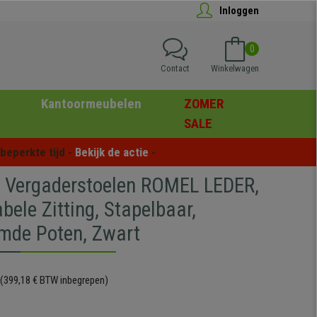
Inloggen
0
Contact
Winkelwagen
Kantoormeubelen
ZOMER
SALE
eperkte tijd - 
Bekijk de actie
 -
5 Vergaderstoelen ROMEL LEDER,
ele Zitting, Stapelbaar,
mde Poten, Zwart
(399,18 € BTW inbegrepen)