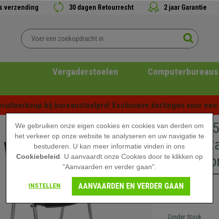
is verzending
30 dagen Retourrecht
2 jaar Garantie
Vergaderstoelen
Computerbureaus
ruitverkoop bij bureaustoelpro! Exclusieve kortingen voor een b
Set van 
We gebruiken onze eigen cookies en cookies van derden om
het verkeer op onze website te analyseren en uw navigatie te
Comfortab
bestuderen. U kan meer informatie vinden in ons
Cookiebeleid
. U aanvaardt onze Cookies door te klikken op
Verchroo
"Aanvaarden en verder gaan".
AANVAARDEN EN VERDER GAAN
INSTELLEN
329,90 €
Zonder Stock