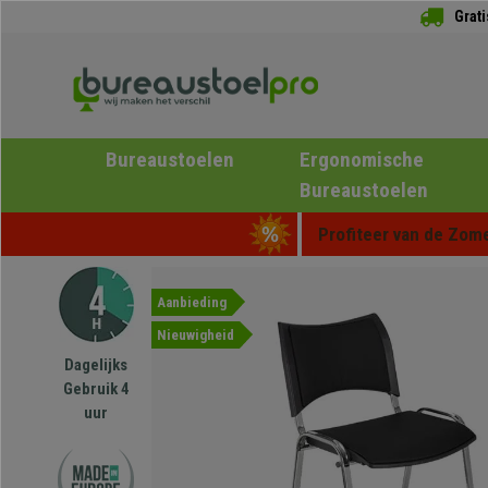
Grat
Bureaustoelen
Ergonomische
Bureaustoelen
Profiteer van de Zome
Aanbieding
Nieuwigheid
Dagelijks
Gebruik 4
uur