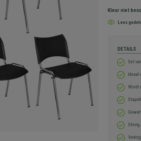
Kleur niet bes
Lees gedeta
DETAILS
Set va
Ideaal
Wordt 
Stapel
Gewatt
Stevig
Verkrij