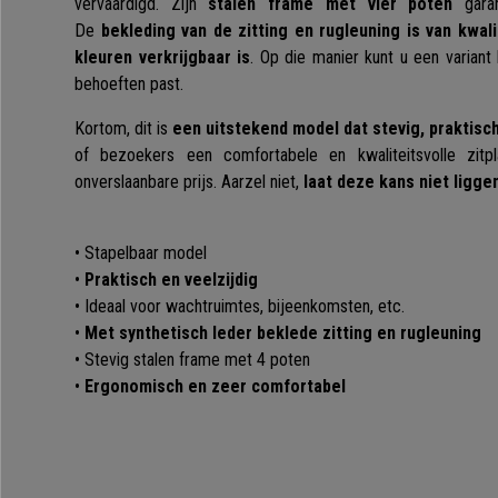
vervaardigd. Zijn
stalen frame met vier poten
garand
De
bekleding van de zitting en rugleuning is van kwali
kleuren verkrijgbaar is
. Op die manier kunt u een variant
behoeften past.
Kortom, dit is
een uitstekend model dat stevig, praktisch 
of bezoekers een comfortabele en kwaliteitsvolle zit
onverslaanbare prijs. Aarzel niet,
laat deze kans niet ligge
• Stapelbaar model
•
Praktisch en veelzijdig
• Ideaal voor wachtruimtes, bijeenkomsten, etc.
•
Met synthetisch leder beklede zitting en rugleuning
• Stevig stalen frame met 4 poten
•
Ergonomisch en zeer comfortabel