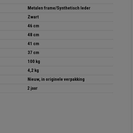
Metalen frame/Synthetisch leder
Zwart
46 cm
48 cm
41 cm
37 cm
100 kg
4,2 kg
Nieuw, in originele verpakking
2 jaar