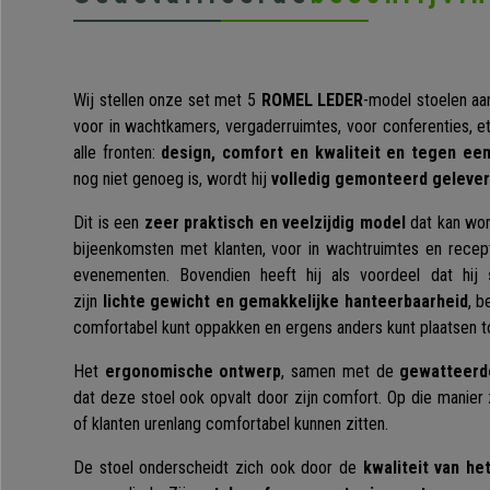
Wij stellen onze set met 5
ROMEL LEDER
-model stoelen aa
voor in wachtkamers, vergaderruimtes, voor conferenties, e
alle fronten:
design, comfort en kwaliteit en tegen een
nog niet genoeg is, wordt hij
volledig gemonteerd geleve
Dit is een
zeer praktisch en veelzijdig model
dat kan wor
bijeenkomsten met klanten, voor in wachtruimtes en recept
evenementen. Bovendien heeft hij als voordeel dat hij
zijn
lichte gewicht en gemakkelijke hanteerbaarheid
, b
comfortabel kunt oppakken en ergens anders kunt plaatsen t
Het
ergonomische ontwerp
, samen met de
gewatteerde
dat deze stoel ook opvalt door zijn comfort. Op die manier
of klanten urenlang comfortabel kunnen zitten.
De stoel onderscheidt zich ook door de
kwaliteit van he