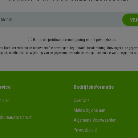
VE
Ik heb
de juridische kennisgeving
en
het privacybeleid
ro; Doel: verzoek om de nieuwsbrief te ontvangen; Legitimatie: toestemming; Ontvangers: de gegev
g tot, rectificatie, verwijdering van de gegevens, evenals de overige rechten die we uitleggen in on
rvice
Bedrijfsinformatie
ulier
Over Ons
Meld u bij ons aan
bureaustoelpro.nl
Algemene Voorwaarden
Privacybeleid