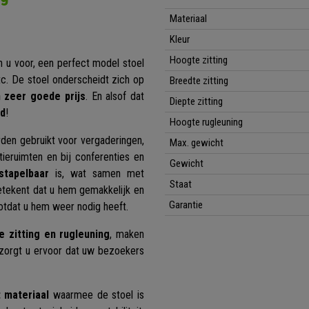
Materiaal
Kleur
Hoogte zitting
n u voor, een perfect model stoel
tc. De stoel onderscheidt zich op
Breedte zitting
 zeer goede prijs
. En alsof dat
Diepte zitting
rd
!
Hoogte rugleuning
den gebruikt voor vergaderingen,
Max. gewicht
ieruimten en bij conferenties en
Gewicht
stapelbaar
is, wat samen met
Staat
etekent dat u hem gemakkelijk en
Garantie
otdat u hem weer nodig heeft.
 zitting en rugleuning
, maken
 zorgt u ervoor dat uw bezoekers
t materiaal
waarmee de stoel is