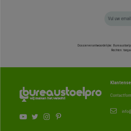
Dossierverantwoordelijke: Bureaustoelp
Rechten: toegan
Klantense
Contactform
info@