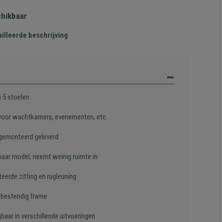
chikbaar
illeerde beschrijving
n 5 stoelen
 voor wachtkamers, evenementen, etc.
gemonteerd geleverd
baar model, neemt weinig ruimte in
eerde zitting en rugleuning
, bestendig frame
gbaar in verschillende uitvoeringen