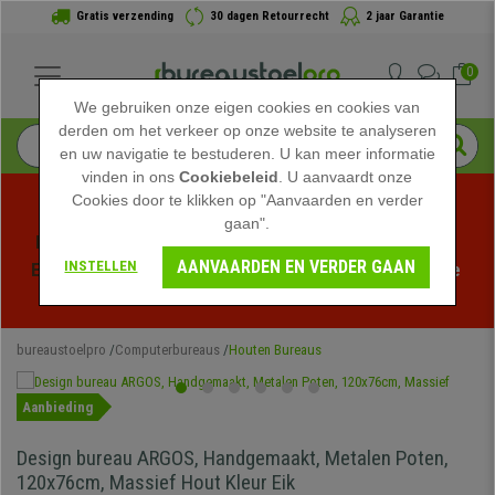
Gratis verzending
30 dagen Retourrecht
2 jaar Garantie
0
We gebruiken onze eigen cookies en cookies van
derden om het verkeer op onze website te analyseren
en uw navigatie te bestuderen. U kan meer informatie
vinden in ons
Cookiebeleid
. U aanvaardt onze
Cookies door te klikken op "Aanvaarden en verder
gaan".
Profiteer van de Zomeruitverkoop bij bureaustoelpro! 
AANVAARDEN EN VERDER GAAN
INSTELLEN
Exclusieve kortingen voor een beperkte tijd - 
Bekijk de 
actie
 -
bureaustoelpro
Computerbureaus
Houten Bureaus
Aanbieding
Design bureau ARGOS, Handgemaakt, Metalen Poten,
120x76cm, Massief Hout Kleur Eik