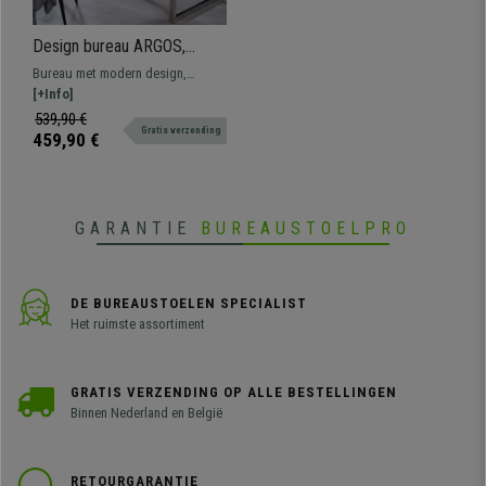
Design bureau ARGOS,
Handgemaakt, Metalen
Bureau met modern design,
Poten, 120x76cm, Massief
handgemaakt met gecertificeerde
[+Info]
Hout Kleur Eik
materialen van de hoogste
539,90 €
Gratis verzending
kwaliteit. Twee kleuren
459,90 €
beschikbaar.
GARANTIE
BUREAUSTOELPRO
DE BUREAUSTOELEN SPECIALIST
Het ruimste assortiment
GRATIS VERZENDING OP ALLE BESTELLINGEN
Binnen Nederland en België
RETOURGARANTIE