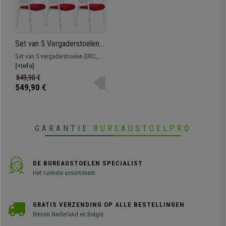
Set van 5 Vergaderstoelen
ERIC, Comfortabel en
Set van 5 vergaderstoelen ERIC,
Praktisch, Stapelbaar, Kleur
een comfortabele zitplaats voor
[+Info]
Rood
wachtkamers en
849,90 €
conferentieruimten. Verkrijgbaar
549,90 €
met bekleding in verschillende
kleuren.
GARANTIE
BUREAUSTOELPRO
DE BUREAUSTOELEN SPECIALIST
Het ruimste assortiment
GRATIS VERZENDING OP ALLE BESTELLINGEN
Binnen Nederland en België