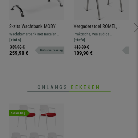
2-zits Wachtbank MOBY
Vergaderstoel ROMEL,
BASE, Metalen Structuur,
Comfortabele Zitting,
Wachtkamerbank met metalen
Praktische, veelzijdige
Dikke Vulling, Groen
Stapelbaar, Verchroomde
structuur. 108x50 cm Zeer
[+Info]
vergaderstoel ROMEL.
[+Info]
Poten, Rood Stoffen
resistent, groot comfort en dikke
Comfortabel, bestendig en met
359,90 €
119,90 €
Bekleding
Gratis verzending
vulling. Verkrijgbaar in
een mooi, modern ontwerp.
259,90 €
109,90 €
verschillende kleuren en
configuraties
ONLANGS
BEKEKEN
Aanbieding