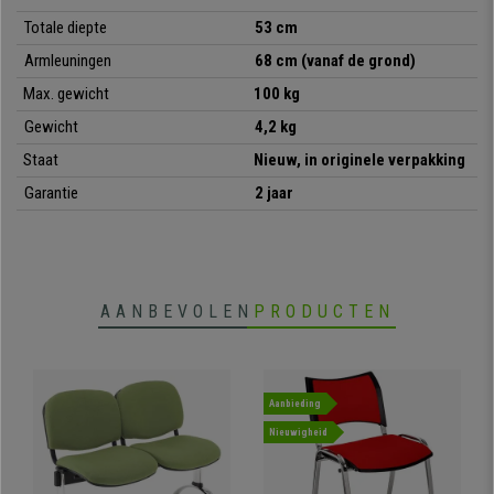
Totale diepte
53 cm
•
Ideaal voor vergaderruimtes
• Zitting met comfortabel dikke vulling
Armleuningen
68 cm (vanaf de grond)
•
Bijzonder stevig: 4 stalen poten
Max. gewicht
100 kg
• Zeer praktisch en veelzijdig
Gewicht
4,2 kg
Staat
Nieuw, in originele verpakking
Garantie
2 jaar
AANBEVOLEN
PRODUCTEN
Aanbieding
Nieuwigheid