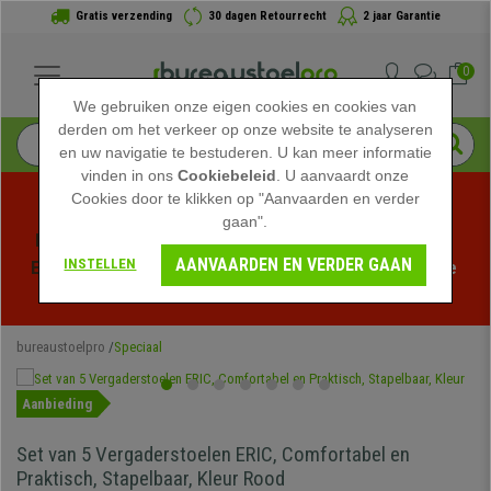
Gratis verzending
30 dagen Retourrecht
2 jaar Garantie
0
We gebruiken onze eigen cookies en cookies van
derden om het verkeer op onze website te analyseren
en uw navigatie te bestuderen. U kan meer informatie
vinden in ons
Cookiebeleid
. U aanvaardt onze
Cookies door te klikken op "Aanvaarden en verder
gaan".
Profiteer van de Zomeruitverkoop bij bureaustoelpro! 
AANVAARDEN EN VERDER GAAN
INSTELLEN
Exclusieve kortingen voor een beperkte tijd - 
Bekijk de 
actie
 -
bureaustoelpro
Speciaal
Aanbieding
Set van 5 Vergaderstoelen ERIC, Comfortabel en
Praktisch, Stapelbaar, Kleur Rood