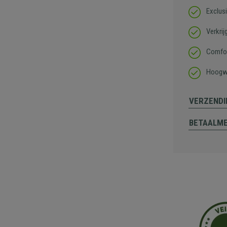
Exclus
Verkrij
Comfor
Hoogwa
VERZENDI
BETAALM