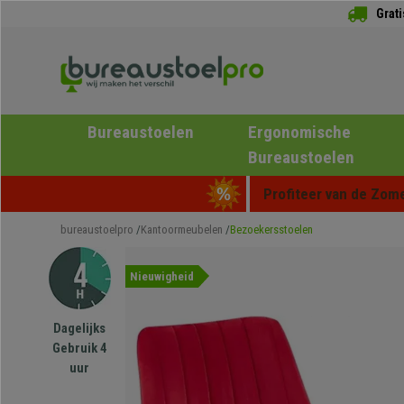
Grat
Bureaustoelen
Ergonomische
Bureaustoelen
Profiteer van de Zome
bureaustoelpro
Kantoormeubelen
Bezoekersstoelen
Nieuwigheid
Dagelijks
Gebruik 4
uur