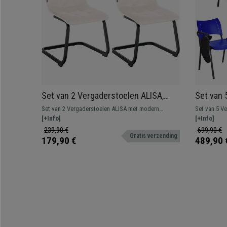
Set van 2 Vergaderstoelen ALISA,
Set van 
Dikke Vulling, Fluwelen Stofbekleding,
Klaptafel
Set van 2 Vergaderstoelen ALISA met modern
Set van 5 Ve
Kleur Beige
Zwarte 
ontwerp en zeer comfortabel dankzij de dikke
[+Info]
Het perfect
[+Info]
vulling. Gemaakt van kwaliteitsmateriaal, waaronder
stevigheid,
239,90 €
699,90 €
Gratis verzending
het frame van roestvrij staal.
wachtkamers,
179,90 €
489,90 