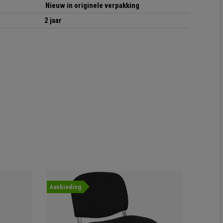
Nieuw in originele verpakking
2 jaar
Aanbieding
Nieuwig