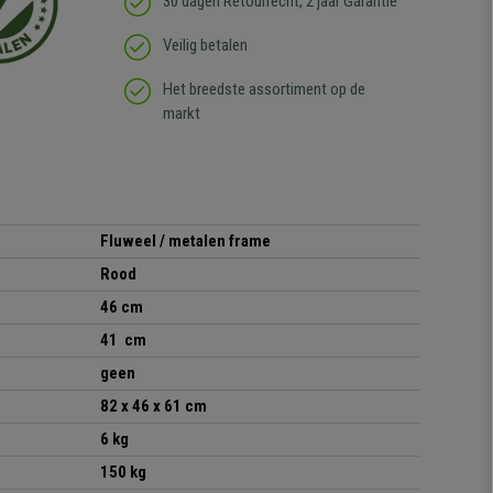
30 dagen Retourrecht, 2 jaar Garantie
Veilig betalen
Het breedste assortiment op de
markt
Fluweel / metalen frame
Rood
46 cm
41 cm
geen
82 x 46 x 61 cm
6 kg
150 kg