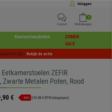
Inloggen
0
Contact
Winkelwagen
Kantoormeubelen
ZOMER
SALE
eperkte tijd - 
Bekijk de actie
 -
2 Eetkamerstoelen ZEFIR
 Zwarte Metalen Poten, Rood
,90 €
(241,88 € BTW inbegrepen)
-26%