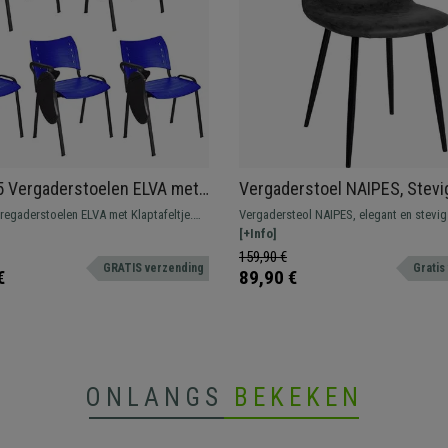
5 Vergaderstoelen ELVA met
Vergaderstoel NAIPES, Stevi
tje, Stapelbaar en Praktisch,
Comfortabel, Zwarte Poten, 
regaderstoelen ELVA met Klaptafeltje.
Vergadersteol NAIPES, elegant en stevig
Poten en Blauw
Vintage Leder
e model voor wie op zoek is naar
ideaal voor uw kantoor of voor uw bez
[+Info]
 comfort en gebruiksgemak. Ideaal voor
comfortabel te wachten. Verkrijgbaar in 
159,90 €
GRATIS verzending
Gratis
 vergaderruimtes, conferenties, etc.
€
89,90 €
ONLANGS
BEKEKEN