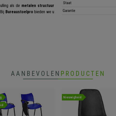
Staat
ulling als de
metalen structuur
Garantie
 Bij
Bureaustoelpro
bieden we u
AANBEVOLEN
PRODUCTEN
g
Nieuwigheid
id