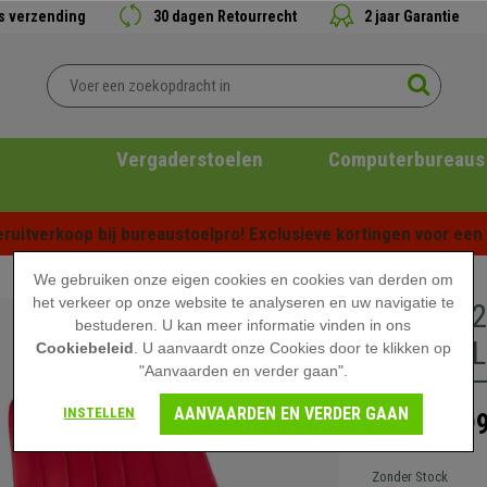
is verzending
30 dagen Retourrecht
2 jaar Garantie
Vergaderstoelen
Computerbureaus
ruitverkoop bij bureaustoelpro! Exclusieve kortingen voor een b
We gebruiken onze eigen cookies en cookies van derden om
het verkeer op onze website te analyseren en uw navigatie te
Set van 
bestuderen. U kan meer informatie vinden in ons
FLUWEEL,
Cookiebeleid
. U aanvaardt onze Cookies door te klikken op
"Aanvaarden en verder gaan".
AANVAARDEN EN VERDER GAAN
INSTELLEN
199
269,90 €
Zonder Stock