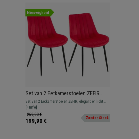
Nieuwigheid
Set van 2 Eetkamerstoelen ZEFIR
FLUWEEL, Zwarte Metalen Poten,
Set van 2 Eetkamerstoelen ZEFIR, elegant en licht
Rood
design, ideaal voor uw eettafel of voor uw
[+Info]
bezoekers om comfortabel te wachten. Verkrijgbaar
269,90 €
Zonder Stock
in vele kleuren.
199,90 €