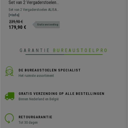
Set van 2 Vergaderstoelen
ALISA, Dikke Vulling,
Set van 2 Vergaderstoelen ALISA
Fluwelen Stofbekleding,
met modern ontwerp en zeer
[+Info]
Kleur Beige
comfortabel dankzij de dikke
239,90 €
Gratis verzending
vulling. Gemaakt van
179,90 €
kwaliteitsmateriaal, waaronder het
frame van roestvrij staal.
GARANTIE
BUREAUSTOELPRO
DE BUREAUSTOELEN SPECIALIST
Het ruimste assortiment
GRATIS VERZENDING OP ALLE BESTELLINGEN
Binnen Nederland en België
RETOURGARANTIE
Tot 30 dagen