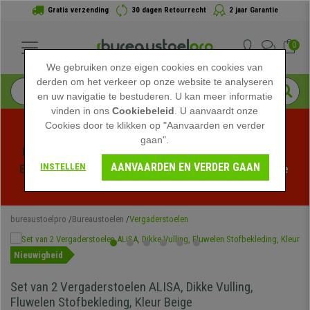
Gratis verzending
30 dagen Retourrecht
2 jaar Garantie
0
We gebruiken onze eigen cookies en cookies van
derden om het verkeer op onze website te analyseren
en uw navigatie te bestuderen. U kan meer informatie
vinden in ons
Cookiebeleid
. U aanvaardt onze
Cookies door te klikken op "Aanvaarden en verder
gaan".
Profiteer van de Zomeruitverkoop bij bureaustoelpro! 
AANVAARDEN EN VERDER GAAN
INSTELLEN
Exclusieve kortingen voor een beperkte tijd - 
Bekijk de 
actie
 -
bureaustoelpro
Bureaustoelen
Vergaderstoelen
Nieuwigheid
Set van 2 Vergaderstoelen ALISA, Dikke Vulling,
Fluwelen Stofbekleding, Kleur Beige