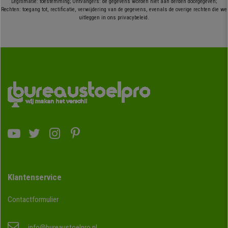
Legitimatie: toestemming; Ontvangers: de gegevens worden niet aan derden doorgegeven;
Rechten: toegang tot, rectificatie, verwijdering van de gegevens, evenals de overige rechten die we
uitleggen in ons privacybeleid.
Klantenservice
Contactformulier
info@bureaustoelpro.nl