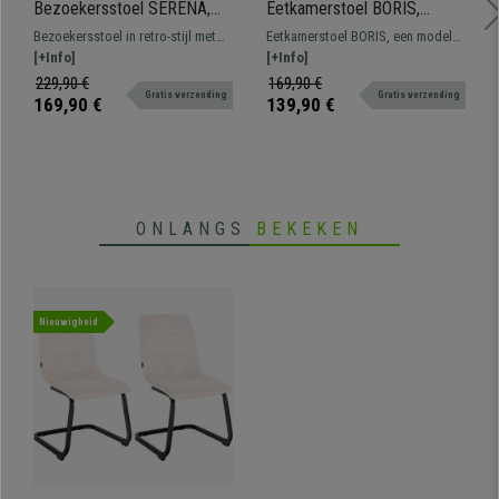
Bezoekersstoel SERENA,
Eetkamerstoel BORIS,
met Licht Houtkleurige
Elegante Metalen 4-
Bezoekersstoel in retro-stijl met
Eetkamerstoel BORIS, een model
Poten, Zwarte Stof
Pootsframe, Comfortabele
dikke vulling en gemaakt van
[+Info]
dat opvalt door zijn elegant,
[+Info]
Vulling, Bekleed in
hoogwaardige materialen.
modern ontwerp en zijn dikke,
229,90 €
169,90 €
Donkergrijze Fluwelen Stof
Gratis verzending
Gratis verzending
comfortabele vulling bekleed met
169,90 €
139,90 €
kwaliteitsstof.
ONLANGS
BEKEKEN
Nieuwigheid