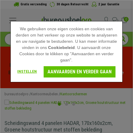
Gratis verzending
30 dagen Retourrecht
2 jaar Garantie
0
We gebruiken onze eigen cookies en cookies van
derden om het verkeer op onze website te analyseren
en uw navigatie te bestuderen. U kan meer informatie
vinden in ons
Cookiebeleid
. U aanvaardt onze
Cookies door te klikken op "Aanvaarden en verder
gaan".
Profiteer van de Zomeruitverkoop bij bureaustoelpro! 
AANVAARDEN EN VERDER GAAN
INSTELLEN
Exclusieve kortingen voor een beperkte tijd - 
Bekijk de 
actie
 -
bureaustoelpro
Kantoormeubelen
Kantoorschermen
Scheidingswand 4 panelen HADAR, 170x160x2cm,
Groene houtstructuur met stoffen bekleding