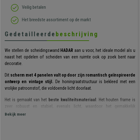
Veilig betalen
Het breedste assortiment op de markt
Gedetailleerde
beschrijving
We stellen de scheidingswand
HADAR
aan u voor, het ideale model als u
naast het opdelen of scheiden van een ruimte ook op zoek bent naar
decoratie.
Dit
scherm met 4 panelen valt op door zijn romantisch geïnspireerde
ontwerp en vintage stijl.
De honingraatstructuur is bekleed met een
vrolijke patroonstof, die voldoende licht doorlaat.
Het is gemaakt van het
beste kwaliteitsmateriaal
. Het houten frame is
zeer robuust en stabiel, evenals licht, waardoor het gemakkelijk
opvouwbaar is.
Bekijk meer
Hij wordt
volledig gemonteerd geleverd.
U hoeft hem alleen maar uit
te pakken, uit te vouwen en klaar!