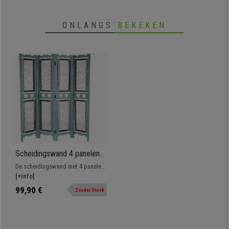
ONLANGS
BEKEKEN
Scheidingswand 4 panelen
HADAR, 170x160x2cm,
De scheidingswand met 4 panelen
Groene houtstructuur met
HADAR is ideaal voor het verdelen
[+Info]
stoffen bekleding
en decoreren van ruimtes dankzij
99,90 €
Zonder Stock
het ontwerp met stoffen
bekleding.