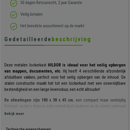
30 dagen Retourrecht, 2 jaar Garantie
Veilig betalen
Het breedste assortiment op de markt
Gedetailleerde
beschrijving
Deze metalen lockerkast
HILDOR
is ideaal voor het veilig opbergen
van mappen, documenten, etc
. Hij heeft 4 verschillende afzonderlijk
afsluitbare vakken, perfect voor het veilig opbergen van de inhoud. De
stalen constructie maakt het tot een lockerkast met een onverslijtbare
bestendigheid en een lange levensduur, een echt allrouder!
De afmetingen zijn 180 x 38 x 45 cm
, een compact maar veelzijdig
formaat, zodat u deze in ieder vertrek kunt plaatsen en de ruimte optimaal
kunt benutten. Hij beschikt over
4 kluisjes met een individueel slot
en
Bekijk meer
een extra reservesleutel.
De legplanken binnenin hebben een
Technische eigenschappen:
geschikte afmeting voor mappen,