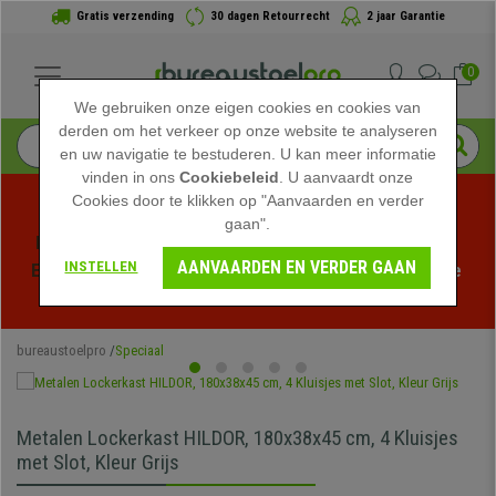
Gratis verzending
30 dagen Retourrecht
2 jaar Garantie
0
We gebruiken onze eigen cookies en cookies van
derden om het verkeer op onze website te analyseren
en uw navigatie te bestuderen. U kan meer informatie
vinden in ons
Cookiebeleid
. U aanvaardt onze
Cookies door te klikken op "Aanvaarden en verder
gaan".
Profiteer van de Zomeruitverkoop bij bureaustoelpro! 
AANVAARDEN EN VERDER GAAN
INSTELLEN
Exclusieve kortingen voor een beperkte tijd - 
Bekijk de 
actie
 -
bureaustoelpro
Speciaal
Metalen Lockerkast HILDOR, 180x38x45 cm, 4 Kluisjes
met Slot, Kleur Grijs