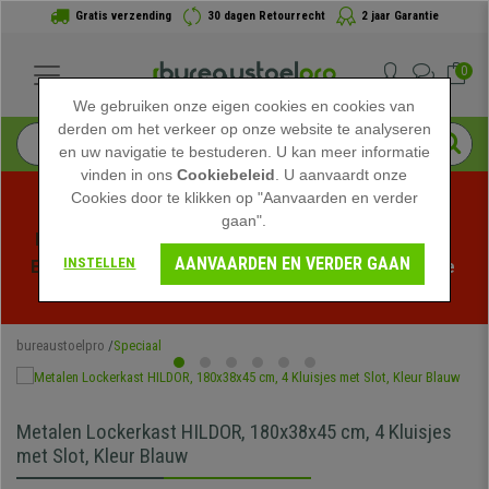
Gratis verzending
30 dagen Retourrecht
2 jaar Garantie
0
We gebruiken onze eigen cookies en cookies van
derden om het verkeer op onze website te analyseren
en uw navigatie te bestuderen. U kan meer informatie
vinden in ons
Cookiebeleid
. U aanvaardt onze
Cookies door te klikken op "Aanvaarden en verder
gaan".
Profiteer van de Zomeruitverkoop bij bureaustoelpro! 
AANVAARDEN EN VERDER GAAN
INSTELLEN
Exclusieve kortingen voor een beperkte tijd - 
Bekijk de 
actie
 -
bureaustoelpro
Speciaal
Metalen Lockerkast HILDOR, 180x38x45 cm, 4 Kluisjes
met Slot, Kleur Blauw