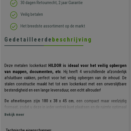
30 dagen Retourrecht, 2 jaar Garantie
Veilig betalen
Het breedste assortiment op de markt
Gedetailleerde
beschrijving
Deze metalen lockerkast
HILDOR
is ideaal voor het veilig opbergen
van mappen, documenten, etc
. Hij heeft 4 verschillende afzonderlijk
afsluitbare vakken, perfect voor het veilig opbergen van de inhoud. De
stalen constructie maakt het tot een lockerkast met een onverslijtbare
bestendigheid en een lange levensduur, een echt allrouder!
De afmetingen zijn 180 x 38 x 45 cm
, een compact maar veelzijdig
formaat, zodat u deze in ieder vertrek kunt plaatsen en de ruimte optimaal
kunt benutten. Hij beschikt over
4 kluisjes met een individueel slot
en
Bekijk meer
een extra reservesleutel.
De legplanken binnenin hebben een
Technische eigenschappen:
geschikte afmeting voor mappen,