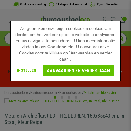
Gratis verzending
30 dagen Retourrecht
2 jaar Garantie
0
We gebruiken onze eigen cookies en cookies van
derden om het verkeer op onze website te analyseren
en uw navigatie te bestuderen. U kan meer informatie
vinden in ons
Cookiebeleid
. U aanvaardt onze
Cookies door te klikken op "Aanvaarden en verder
gaan".
Profiteer van de Zomeruitverkoop bij bureaustoelpro! 
AANVAARDEN EN VERDER GAAN
INSTELLEN
Exclusieve kortingen voor een beperkte tijd - 
Bekijk de 
actie
 -
bureaustoelpro
Kantoormeubelen
Kantoorkasten
Metalen archiefkasten
Metalen Archiefkast EDITH 2 DEUREN, 180x85x40 cm, in
Staal, Kleur Beige