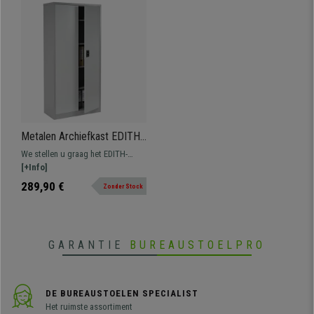
Metalen Archiefkast EDITH
2 DEUREN, 180x85x40 cm,
We stellen u graag het EDITH-
in Staal, Kleur Beige
gamma van metalen archiefkasten
[+Info]
voor. Robuuste stalen
289,90 €
Zonder Stock
archiefkasten verkrijgbaar in
verschillende maten, configuraties
en kleuren waarin u uw
kantoormateriaal perfect kunt
GARANTIE
BUREAUSTOELPRO
opbergen en beschermen.
DE BUREAUSTOELEN SPECIALIST
Het ruimste assortiment