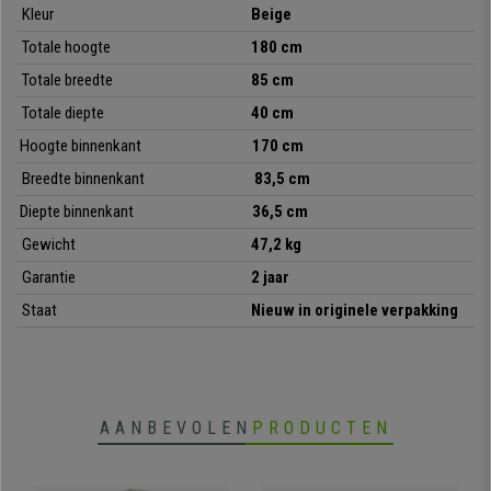
Kleur
Beige
Een
ruime, eenvoudige en stevige dossierkast
, ideaal voor uw
documenten, dossiers, briefpapier en ander kantoormateriaal. Denk er
Totale hoogte
180 cm
niet langer over na: op
bureaustoelpro
vindt u zoals altijd kwaliteit voor
Totale breedte
85 cm
een superprijs.
Totale diepte
40 cm
Hoogte binnenkant
170 cm
•
Veel opbergruimte
Breedte binnenkant
83,5 cm
• Stevige staalplaat, 0,6 mm dik
Diepte binnenkant
36,5 cm
•
Deuren met slot en in hoogte verstelbare planken
• Ideaal voor het opbergen van documenten, mappen ...
Gewicht
47,2 kg
Garantie
2 jaar
Staat
Nieuw in originele verpakking
AANBEVOLEN
PRODUCTEN