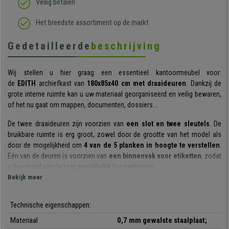
Veilig betalen
Het breedste assortiment op de markt
Gedetailleerde
beschrijving
Wij stellen u hier graag een essentieel kantoormeubel voor:
de
EDITH
archiefkast van
180x85x40 cm met draaideuren
. Dankzij de
grote interne ruimte kan u uw materiaal georganiseerd en veilig bewaren,
of het nu gaat om mappen, documenten, dossiers...
De twee draaideuren zijn voorzien van
een slot en twee sleutels
. De
bruikbare ruimte is erg groot, zowel door de grootte van het model als
door de mogelijkheid om
4 van de 5 planken in hoogte te verstellen
.
Eén van de deuren is voorzien van
een binnenvak voor etiketten
, zodat
u de inhoud van de kast gemakkelijk kan herkennen.
Bekijk meer
Opvallend is de weerstand van het materiaal dat voor deze kast is
gebruikt. Gemaakt van
0,7 mm dik koudgewalst staal
- dikker dan
Technische eigenschappen:
normaal, is het een
stabiele en duurzame
kast is. U kan er zeker van zijn
dat de
EDITH
jarenlang zal meegaan.
Materiaal
0,7 mm gewalste staalplaat;