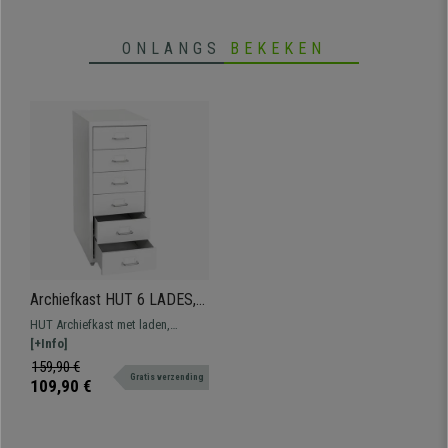
ONLANGS
BEKEKEN
Archiefkast HUT 6 LADES,
69x28x44 cm, van Staal,
HUT Archiefkast met laden,
Kleur Wit
gemaakt van plaatstaal en met
[+Info]
grote opslagcapaciteit.
159,90 €
Gratis verzending
109,90 €