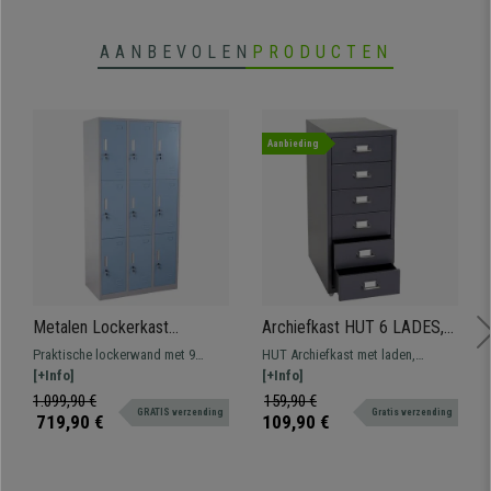
•
6 lades met etikethouders
• Ideaal voor het opbergen van documenten
AANBEVOLEN
PRODUCTEN
Aanbieding
Metalen Lockerkast
Archiefkast HUT 6 LADES,
EVELYN, 180x90x50 cm, 9
69x28x44 cm, van Staal,
Praktische lockerwand met 9
HUT Archiefkast met laden,
Kluisjes met Slot, Kleur
Kleur Grijs
kluisjes met individueel slot.
[+Info]
gemaakt van plaatstaal en met
[+Info]
Blauw
Gemaakt van zeer stevig staal.
grote opslagcapaciteit.
1.099,90 €
159,90 €
GRATIS verzending
Gratis verzending
719,90 €
109,90 €