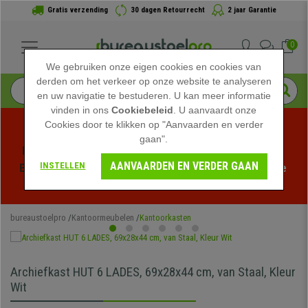
Gratis verzending
30 dagen Retourrecht
2 jaar Garantie
0
We gebruiken onze eigen cookies en cookies van
derden om het verkeer op onze website te analyseren
en uw navigatie te bestuderen. U kan meer informatie
vinden in ons
Cookiebeleid
. U aanvaardt onze
Cookies door te klikken op "Aanvaarden en verder
gaan".
Profiteer van de Zomeruitverkoop bij bureaustoelpro! 
AANVAARDEN EN VERDER GAAN
INSTELLEN
Exclusieve kortingen voor een beperkte tijd - 
Bekijk de 
actie
 -
bureaustoelpro
Kantoormeubelen
Kantoorkasten
Archiefkast HUT 6 LADES, 69x28x44 cm, van Staal, Kleur
Wit