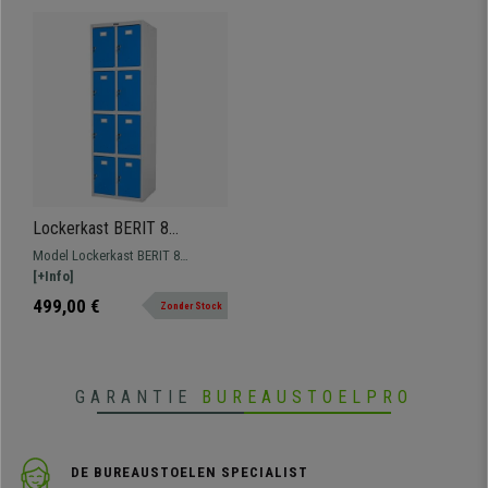
Lockerkast BERIT 8
DEURTJES, 183x58x50 cm,
Model Lockerkast BERIT 8
van Staal, Kleur Blauw
DEURTJES. Een robuuuste locker
[+Info]
met 8 verschillende
499,00 €
Zonder Stock
compartimenten, gemaakt van
staal en verkrijgbaar in
verschillende kleuren. Ideaal voor
het opbergen van documenten en
GARANTIE
BUREAUSTOELPRO
persoonlijke bezittingen.
DE BUREAUSTOELEN SPECIALIST