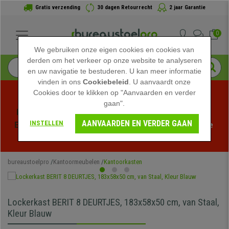
Gratis verzending
30 dagen Retourrecht
2 jaar Garantie
0
We gebruiken onze eigen cookies en cookies van
derden om het verkeer op onze website te analyseren
en uw navigatie te bestuderen. U kan meer informatie
vinden in ons
Cookiebeleid
. U aanvaardt onze
Cookies door te klikken op "Aanvaarden en verder
gaan".
Profiteer van de Zomeruitverkoop bij bureaustoelpro! 
AANVAARDEN EN VERDER GAAN
INSTELLEN
Exclusieve kortingen voor een beperkte tijd - 
Bekijk de 
actie
 -
bureaustoelpro
Kantoormeubelen
Kantoorkasten
Lockerkast BERIT 8 DEURTJES, 183x58x50 cm, van Staal,
Kleur Blauw