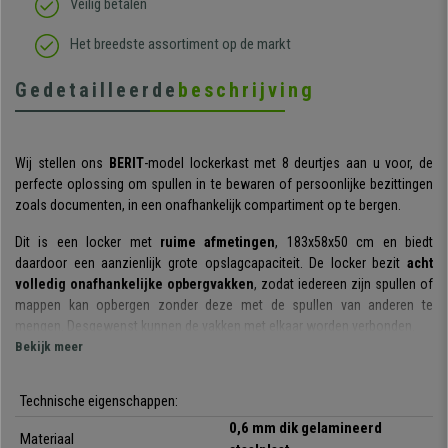
Veilig betalen
Het breedste assortiment op de markt
Gedetailleerde
beschrijving
Wij stellen ons
BERIT
-model lockerkast met 8 deurtjes aan u voor, de
perfecte oplossing om spullen in te bewaren of persoonlijke bezittingen
zoals documenten, in een onafhankelijk compartiment op te bergen.
Dit is een locker met
ruime afmetingen
, 183x58x50 cm en biedt
daardoor een aanzienlijk grote opslagcapaciteit. De locker bezit
acht
volledig onafhankelijke opbergvakken
, zodat iedereen zijn spullen of
mappen kan opbergen zonder deze met de spullen van anderen te
mengen. Desgewenst kunnen de vakken met elkaar worden verbonden.
Bekijk meer
Ieder deurtje van deze compartimenten heeft zijn
eigen sleutel
(plus
reservesleutel), evenals een
identificatievakje
, zodat u snel kunt zien
Technische eigenschappen:
wie de eigenaar van de locker is of wat er in het vak opgeborgen ligt.
0,6 mm dik gelamineerd
Materiaal
Graag vermelden we de hoge kwaliteit van het materiaal dat gebruikt is om