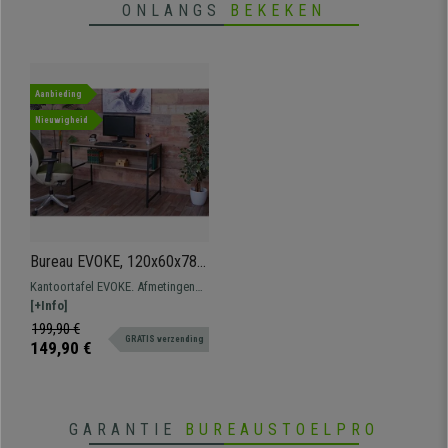
ONLANGS
BEKEKEN
Aanbieding
Nieuwigheid
Bureau EVOKE, 120x60x78
cm, met Opbergplank In
Kantoortafel EVOKE. Afmetingen
MDF en Metaal, Grijs-Bruine
120 x 60 en 78 cm hoog Bureau
[+Info]
Houtkleur
met een groot werkoppervlak en
199,90 €
GRATIS verzending
opbergplank.
149,90 €
GARANTIE
BUREAUSTOELPRO