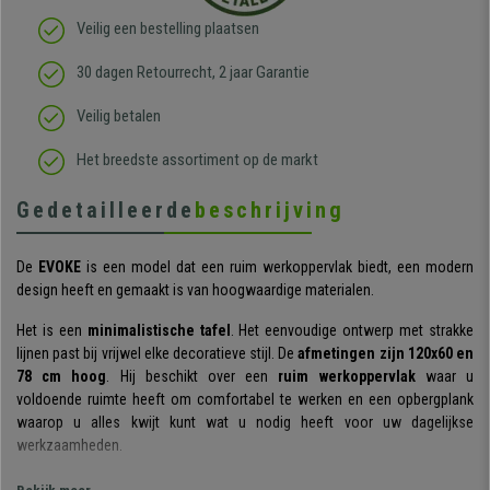
Veilig een bestelling plaatsen
30 dagen Retourrecht, 2 jaar Garantie
Veilig betalen
Het breedste assortiment op de markt
Gedetailleerde
beschrijving
De
EVOKE
is een model dat een ruim werkoppervlak biedt, een modern
design heeft en gemaakt is van hoogwaardige materialen.
Het is een
minimalistische tafel
. Het eenvoudige ontwerp met strakke
lijnen past bij vrijwel elke decoratieve stijl. De
afmetingen zijn 120x60 en
78 cm hoog
. Hij beschikt over een
ruim werkoppervlak
waar u
voldoende ruimte heeft om comfortabel te werken en een opbergplank
waarop u alles kwijt kunt wat u nodig heeft voor uw dagelijkse
werkzaamheden.
Dit bureau valt ook op door de
hoogwaardige materialen
die gebruikt