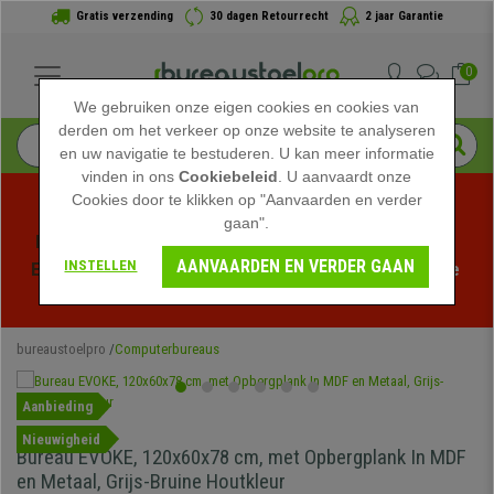
Gratis verzending
30 dagen Retourrecht
2 jaar Garantie
0
We gebruiken onze eigen cookies en cookies van
derden om het verkeer op onze website te analyseren
en uw navigatie te bestuderen. U kan meer informatie
vinden in ons
Cookiebeleid
. U aanvaardt onze
Cookies door te klikken op "Aanvaarden en verder
gaan".
Profiteer van de Zomeruitverkoop bij bureaustoelpro! 
AANVAARDEN EN VERDER GAAN
INSTELLEN
Exclusieve kortingen voor een beperkte tijd - 
Bekijk de 
actie
 -
bureaustoelpro
Computerbureaus
Aanbieding
Nieuwigheid
Bureau EVOKE, 120x60x78 cm, met Opbergplank In MDF
en Metaal, Grijs-Bruine Houtkleur