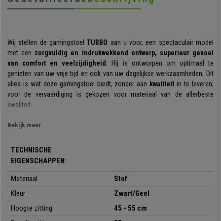
Wij stellen de gamingstoel
TURBO
aan u voor, een spectaculair model
met een
zorgvuldig en indrukwekkend ontwerp, superieur gevoel
van comfort en veelzijdigheid
. Hij is ontworpen om optimaal te
genieten van uw vrije tijd en ook van uw dagelijkse werkzaamheden. Dit
alles is wat deze gamingstoel biedt, zonder aan
kwaliteit
in te leveren;
voor de vervaardiging is gekozen voor materiaal van de allerbeste
kwaliteit.
Het
uiterst sportieve ontwerp
is wat, op het eerste gezicht, het meeste
Bekijk meer
opvalt aan deze stoel. Het design is gebaseerd op raceautostoelen, zoals
zijn naam al doet vermoeden. Hij staat op het hoogste podium
TECHNISCHE
dankzij
details zoals de zichtbare stiksels en contrasterende
EIGENSCHAPPEN:
kleuren
. Het resultaat is zoals u op de foto's kunt zien, verbluffend!
Materiaal
Stof
Hoewel hij opvalt door zijn design valt hij ook op door de
hoge mate van
comfort
Kleur
. Dit is dankzij de
ergonomische rugleuning en de zitting
Zwart/Geel
die
perfect is om op ieder moment een correcte lichaamshouding aan te
Hoogte zitting
45 - 55 cm
houden. Vernoemenswaardig is de
dikke, comfortabele vulling
die