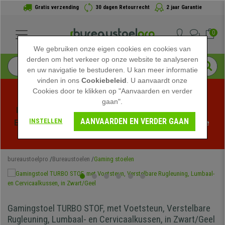
Gratis verzending
30 dagen Retourrecht
2 jaar Garantie
0
We gebruiken onze eigen cookies en cookies van
derden om het verkeer op onze website te analyseren
en uw navigatie te bestuderen. U kan meer informatie
vinden in ons
Cookiebeleid
. U aanvaardt onze
Cookies door te klikken op "Aanvaarden en verder
gaan".
Profiteer van de Zomeruitverkoop bij bureaustoelpro! 
AANVAARDEN EN VERDER GAAN
INSTELLEN
Exclusieve kortingen voor een beperkte tijd - 
Bekijk de 
actie
 -
bureaustoelpro
Bureaustoelen
Gaming stoelen
Gamingstoel TURBO STOF, met Voetsteun, Verstelbare
Rugleuning, Lumbaal- en Cervicaalkussen, in Zwart/Geel