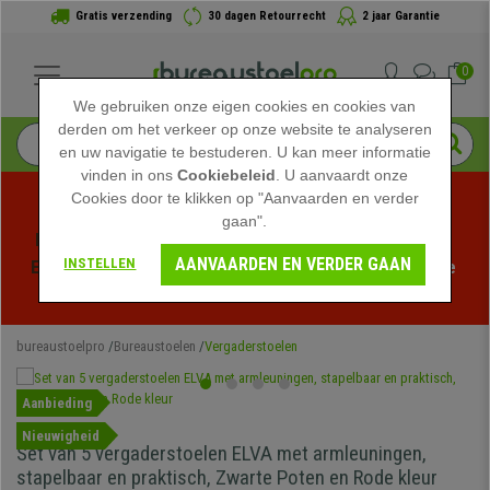
Gratis verzending
30 dagen Retourrecht
2 jaar Garantie
0
We gebruiken onze eigen cookies en cookies van
derden om het verkeer op onze website te analyseren
en uw navigatie te bestuderen. U kan meer informatie
vinden in ons
Cookiebeleid
. U aanvaardt onze
Cookies door te klikken op "Aanvaarden en verder
gaan".
Profiteer van de Zomeruitverkoop bij bureaustoelpro! 
AANVAARDEN EN VERDER GAAN
INSTELLEN
Exclusieve kortingen voor een beperkte tijd - 
Bekijk de 
actie
 -
bureaustoelpro
Bureaustoelen
Vergaderstoelen
Aanbieding
Nieuwigheid
Set van 5 vergaderstoelen ELVA met armleuningen,
stapelbaar en praktisch, Zwarte Poten en Rode kleur