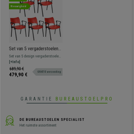
Nieuwigheid
Set van 5 vergaderstoelen
ELVA met armleuningen,
Set van 5 design vergaderstoelen
stapelbaar en praktisch,
met armleuningen ELVA. Het
[+Info]
Zwarte Poten en Rode kleur
perfecte model voor wie op zoek
689,90 €
GRATIS verzending
is naar stevigheid, comfort en
479,90 €
gebruiksgemak. Ideaal voor
wachtkamers, vergaderruimtes,
conferenties, etc.
GARANTIE
BUREAUSTOELPRO
DE BUREAUSTOELEN SPECIALIST
Het ruimste assortiment