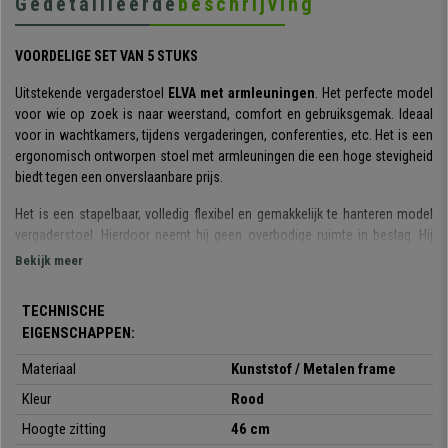
Gedetailleerde
beschrijving
VOORDELIGE SET VAN 5 STUKS
Uitstekende vergaderstoel
ELVA met armleuningen
. Het perfecte model
voor wie op zoek is naar weerstand, comfort en gebruiksgemak. Ideaal
voor in wachtkamers, tijdens vergaderingen, conferenties, etc. Het is een
ergonomisch ontworpen stoel met armleuningen die een hoge stevigheid
biedt tegen een onverslaanbare prijs.
Het is een stapelbaar, volledig flexibel en gemakkelijk te hanteren model
vergaderstoel. Hierdoor neemt hij geen overbodige ruimte in beslag. Hij
wordt
GEMONTEERD GELEVERD.
Bekijk meer
Zijn gelaagde ontwerp is stijlvol en elegant: de zitting en de rugleuning zijn
TECHNISCHE
zeer
resistent en flexibel.
EIGENSCHAPPEN:
Perfect om uw klanten of gasten een comfortabele stoel van hoge
Materiaal
Kunststof / Metalen frame
kwaliteit te bieden. De structuur bestaat uit een stalen frame met 4 zwarte
poten. De
zitting en rugleuning
zijn gemaakt van
verstevigd
Kleur
Rood
kunststof,
een robuust materiaal dat ook onderhoudsvriendelijk is.
Hoogte zitting
46 cm