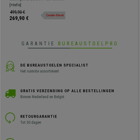
Inclusief Kussens, Metalen
dankzij de vormen, verstelbare
[+Info]
Onderstel, in Zwart/Grijs
rugleuning en bekleding,
499,90 €
Zonder Stock
verkrijgbaar in verschillende
269,90 €
kleuren.
GARANTIE
BUREAUSTOELPRO
DE BUREAUSTOELEN SPECIALIST
Het ruimste assortiment
GRATIS VERZENDING OP ALLE BESTELLINGEN
Binnen Nederland en België
RETOURGARANTIE
Tot 30 dagen