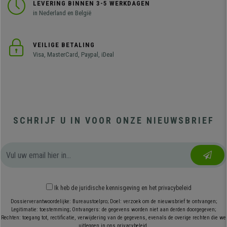
LEVERING BINNEN 3-5 WERKDAGEN
in Nederland en België
VEILIGE BETALING
Visa, MasterCard, Paypal, iDeal
SCHRIJF U IN VOOR ONZE NIEUWSBRIEF
Ik heb
de juridische kennisgeving
en
het privacybeleid
Dossierverantwoordelijke: Bureaustoelpro; Doel: verzoek om de nieuwsbrief te ontvangen;
Legitimatie: toestemming; Ontvangers: de gegevens worden niet aan derden doorgegeven;
Rechten: toegang tot, rectificatie, verwijdering van de gegevens, evenals de overige rechten die we
uitleggen in ons privacybeleid.