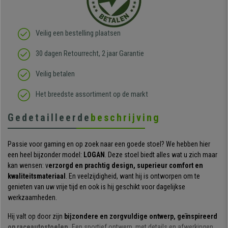
Veilig een bestelling plaatsen
30 dagen Retourrecht, 2 jaar Garantie
Veilig betalen
Het breedste assortiment op de markt
Gedetailleerde
beschrijving
Passie voor gaming en op zoek naar een goede stoel? We hebben hier
een heel bijzonder model:
LOGAN
. Deze stoel biedt alles wat u zich maar
kan wensen: v
erzorgd en prachtig design, superieur comfort en
kwaliteitsmateriaal
. En veelzijdigheid, want hij is ontworpen om te
genieten van uw vrije tijd en ook is hij geschikt voor dagelijkse
werkzaamheden.
Hij valt op door zijn
bijzondere en zorgvuldige ontwerp, geïnspireerd
op raceautostoelen.
Een sportief ontwerp, met details en afwerkingen