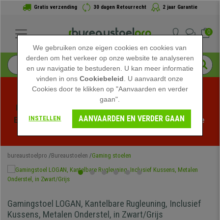
Gratis verzending
30 dagen Retourrecht
2 jaar Garantie
0
We gebruiken onze eigen cookies en cookies van
derden om het verkeer op onze website te analyseren
en uw navigatie te bestuderen. U kan meer informatie
vinden in ons
Cookiebeleid
. U aanvaardt onze
Cookies door te klikken op "Aanvaarden en verder
gaan".
Profiteer van de Zomeruitverkoop bij bureaustoelpro! 
AANVAARDEN EN VERDER GAAN
INSTELLEN
Exclusieve kortingen voor een beperkte tijd - 
Bekijk de 
actie
 -
bureaustoelpro
Bureaustoelen
Gaming stoelen
Gamingstoel LOGAN, Kantelbare Rugleuning, Inclusief
Kussens, Metalen Onderstel, in Zwart/Grijs